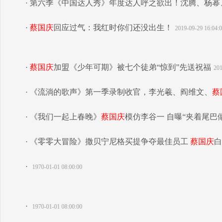
· 第六季《中国达人秀》年度达人呼之欲出！沈腾、杨幂
·
蔡国庆
回应过气：我红时你们还没出生！
2019-09-29 16:04:
·
蔡国庆
加盟《少年可期》被七个徒弟“惊到”先送祝福
201
· 《流淌的歌声》第一季录制收官，李光羲、阎维文、
蔡
· 《我们一起上春晚》
蔡国庆
模仿李谷一 自曝“夹着尾巴
· 《零零大冒险》撒贝宁尼格买提争夺最佳员工
蔡国庆
白
·
1970-01-01 08:00:00
·
1970-01-01 08:00:00