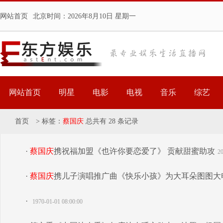
网站首页
北京时间：
2026年8月10日 星期一
网站首页
明星
电影
电视
音乐
综艺
首页
>
标签：
蔡国庆
总共有 28 条记录
·
蔡国庆
携祝福加盟《也许你要恋爱了》 贡献甜蜜助攻
20
·
蔡国庆
携儿子演唱推广曲《快乐小孩》为大耳朵图图大
·
1970-01-01 08:00:00