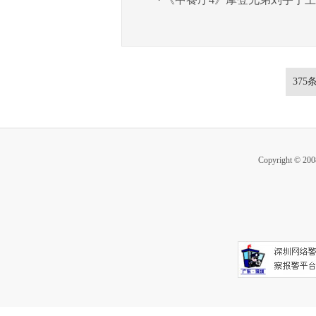
375
Copyright ©