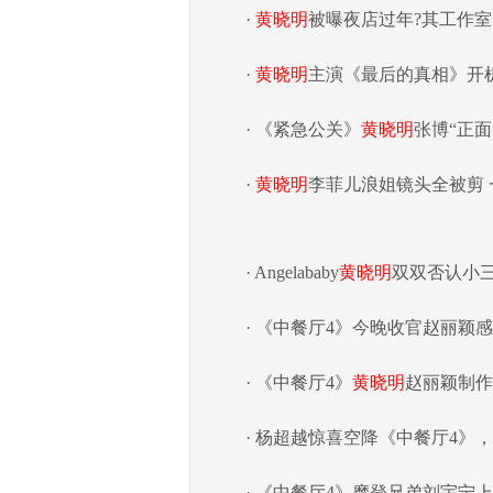
·
黄晓明
被曝夜店过年?其工作
·
黄晓明
主演《最后的真相》开
· 《紧急公关》
黄晓明
张博“正
·
黄晓明
李菲儿浪姐镜头全被剪 
· Angelababy
黄晓明
双双否认小三
· 《中餐厅4》今晚收官赵丽颖
· 《中餐厅4》
黄晓明
赵丽颖制作
· 杨超越惊喜空降《中餐厅4》
· 《中餐厅4》摩登兄弟刘宇宁