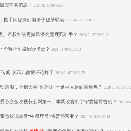
室回应不实消息！
2021-02-18 09:33:33
机 携手闫妮涂们阚清子破壁联动
2021-02-06 17:08:30
面刚” 产权纠纷再掀风浪究竟鹿死谁手？
2021-01-27 09:53:12
一个称呼引发baby指责？
2021-01-08 10:16:52
传闻 李菲儿微博评论炸了
2021-01-07 08:38:25
感动落泪，吐槽大会“火药味”十足林大厨面露难色？
2020-10-16 11:07:
爱心盒饭收视获五网第一，本周收官刘宇宁要提前告别？
2020-10-
，紧急状况突发“中餐厅号”将暂停营业？
2020-09-18 10:33:15
上岗面对新挑战
黄晓明
回归能否化解双厨友谊危机？