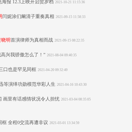
海报 12.3上映开启贺岁档
2021-10-21 11:15:36
明
闫妮涂们阚清子重奏真相
2021-09-15 11:58:33
黄晓明
首演律师为真相而战
2021-09-15 08:22:35
我高兴我骄傲怎么了！”
2021-08-04 09:40:35
家三口也是罕见同框
2021-04-20 09:32:49
周迅等演绎功勋模范华彩人生
2021-04-16 10:43:30
引婚变传闻 画里有话感情状况令人担忧
2021-03-04 08:35:05
同框 全程0交流再遭非议
2021-03-01 13:34:59