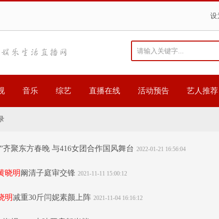
设
视
音乐
综艺
直播在线
活动预告
艺人推荐
录
”齐聚东方春晚 与416女团合作国风舞台
2022-01-21 16:56:04
黄晓明
阚清子庭审交锋
2021-11-11 15:00:12
晓明
减重30斤闫妮素颜上阵
2021-11-04 16:16:12