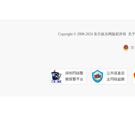
Copyright © 2008-2024 东方娱乐网版权所有
关
冀