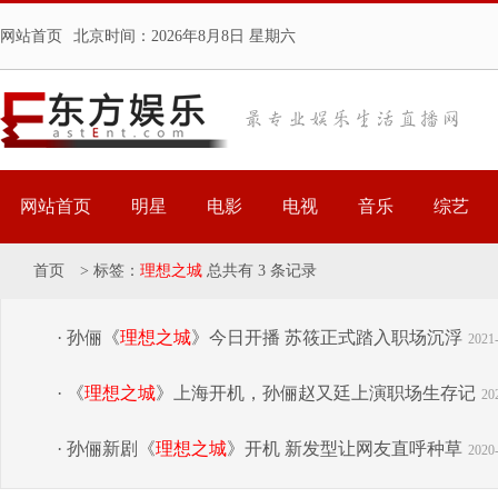
网站首页
北京时间：
2026年8月8日 星期六
网站首页
明星
电影
电视
音乐
综艺
首页
>
标签：
理想之城
总共有 3 条记录
· 孙俪《
理想之城
》今日开播 苏筱正式踏入职场沉浮
2021-
· 《
理想之城
》上海开机，孙俪赵又廷上演职场生存记
20
· 孙俪新剧《
理想之城
》开机 新发型让网友直呼种草
2020-