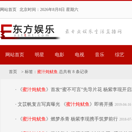
网站首页
北京时间：
2026年8月8日 星期六
网站首页
明星
电影
电视
音乐
综艺
首页
>
标签：
蜜汁炖鱿鱼
总共有 8 条记录
· 《
蜜汁炖鱿鱼
》首发“蜜不可言”先导片花 杨紫李现开
· 文苡帆复古写真曝光 《
蜜汁炖鱿鱼
》即将开播
2019-04-16 
· 《
蜜汁炖鱿鱼
》燃梦杀青 杨紫李现携手筑梦前行
2018-07-