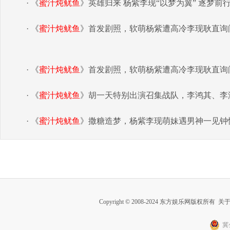
· 《
蜜汁炖鱿鱼
》英雄归来 杨紫李现“以梦为翼” 逐梦前
· 《
蜜汁炖鱿鱼
》首发剧照，软萌杨紫遭高冷李现耿直询问
· 《
蜜汁炖鱿鱼
》首发剧照，软萌杨紫遭高冷李现耿直询问
· 《
蜜汁炖鱿鱼
》胡一天特别出演召集战队，李鸿其、李
· 《
蜜汁炖鱿鱼
》撒糖造梦，杨紫李现萌妹遇男神一见钟
Copyright © 2008-2024 东方娱乐网版权所有
关
冀