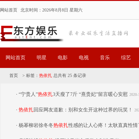
网站首页
北京时间：
2026年8月8日 星期六
网站首页
明星
电影
电视
音乐
综艺
首页
>
标签：
热依扎
总共有 25 条记录
· “宁贵人”
热依扎
3天瘦了7斤 “熹贵妃”留言暖心安慰
2020-
·
热依扎
回应网友道歉：别和女生开这种过界的玩笑！
20
· 杨幂柳岩徐冬冬
热依扎
性感的让人心疼！太耿直真性情