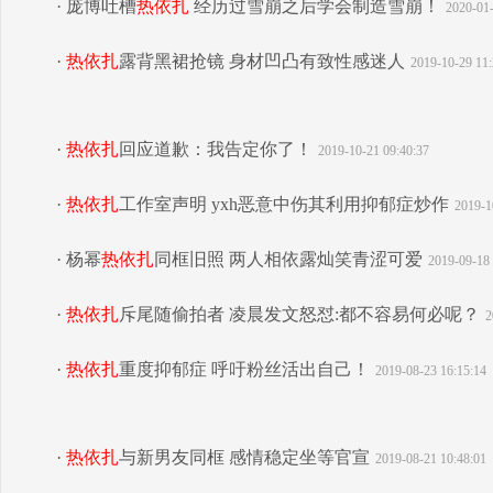
· 庞博吐槽
热依扎
经历过雪崩之后学会制造雪崩！
2020-01-
·
热依扎
露背黑裙抢镜 身材凹凸有致性感迷人
2019-10-29 11:
·
热依扎
回应道歉：我告定你了！
2019-10-21 09:40:37
·
热依扎
工作室声明 yxh恶意中伤其利用抑郁症炒作
2019-1
· 杨幂
热依扎
同框旧照 两人相依露灿笑青涩可爱
2019-09-18 
·
热依扎
斥尾随偷拍者 凌晨发文怒怼:都不容易何必呢？
2
·
热依扎
重度抑郁症 呼吁粉丝活出自己！
2019-08-23 16:15:14
·
热依扎
与新男友同框 感情稳定坐等官宣
2019-08-21 10:48:01