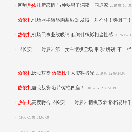
· 网曝
热依扎
新恋情 与神秘男子深夜一同返家
2019-08-19 10:
·
热依扎
机场照半露酥胸惹热议 发博：对不住！碍眼了！
·
热依扎
机场照事业线吸睛 低胸针织衫相当性感
2019-08-01 
· 《长安十二时辰》第一女主檀棋登场 带你“解锁”不一样
·
热依扎
唐妆获赞
热依扎
个人资料曝光
2019-07-12 09:14:07
·
热依扎
唐妆获赞 新片惊艳四座！
2019-07-12 08:51:19
·
热依扎
高度吻合《长安十二时辰》檀棋形象 搭档易烊
·
1970-01-01 08:00:00
·