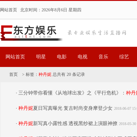
网站首页
北京时间：
2026年8月6日 星期四
网站首页
明星
电影
电视
音乐
综艺
首页
>
标签：
种丹妮
总共有 20 条记录
· 三分钟带你看懂《从地球出发》之《平行危机》：
种丹
·
种丹妮
夏日写真曝光 复古时尚变身摩登少女
2018-06-07 15:
·
种丹妮
新写真小露性感 透视黑纱裙上演眼神撩
2018-05-30 