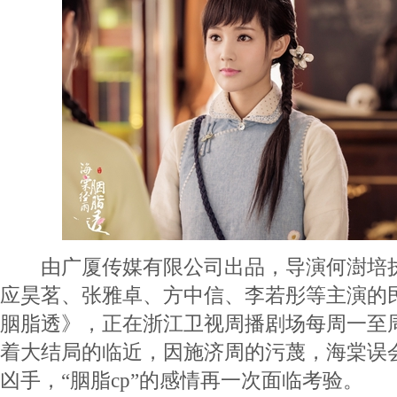
由广厦传媒有限公司出品，导演何澍培执
应昊茗、张雅卓、方中信、李若彤等主演的
胭脂透》，正在浙江卫视周播剧场每周一至周四
着大结局的临近，因施济周的污蔑，海棠误
凶手，“胭脂cp”的感情再一次面临考验。