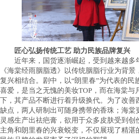
匠心弘扬传统工艺 助力民族品牌复兴
近年来，国货逐渐崛起，受到越来越多年
《海棠经雨胭脂透》以传统胭脂行业为背景
复兴相结合。剧中，以“朗里春”为代表的民
喜爱，是当之无愧的美妆TOP，而在海棠与
下，其产品不断进行着升级换代。为了改善
缺点，两人研制出可随身携带的香珠；海棠
灵感生产出祛疤膏，欲用于众多皮肤受到创
主角和朗里春的兴衰蜕变，不仅展现了精湛