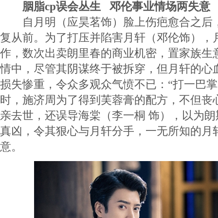
胭脂cp误会丛生 邓伦事业情场两失意
自月明（应昊茗饰）脸上伤疤愈合之后，
复从前。为了打压并陷害月轩（邓伦饰），
作，数次出卖朗里春的商业机密，置家族生
情中，尽管其阴谋终于被拆穿，但月轩的心
损失惨重，令众多观众气愤不已：“打一巴掌
时，施济周为了得到芙蓉膏的配方，不但丧
亲去世，还误导海棠（李一桐 饰），以为
真凶，令其狠心与月轩分手，一无所知的月
意。