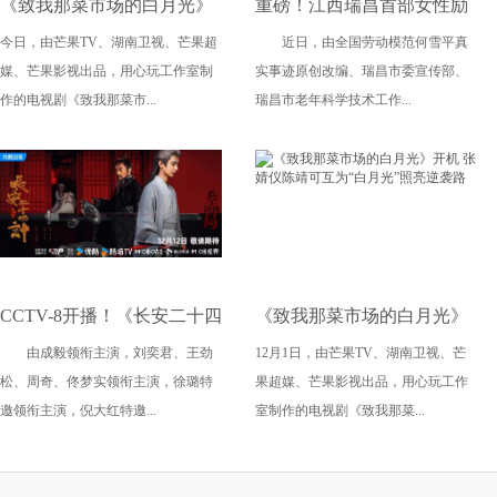
《致我那菜市场的白月光》
重磅！江西瑞昌首部女性励
今日，由芒果TV、湖南卫视、芒果超
近日，由全国劳动模范何雪平真
杀青 张婧仪陈靖可心向野互
志竖屏短剧《蛋姐传奇》定
媒、芒果影视出品，用心玩工作室制
实事迹原创改编、瑞昌市委宣传部、
成光
档三八节
作的电视剧《致我那菜市...
瑞昌市老年科学技术工作...
CCTV-8开播！《长安二十四
《致我那菜市场的白月光》
由成毅领衔主演，刘奕君、王劲
12月1日，由芒果TV、湖南卫视、芒
计》 命运对垒！高密度古装
开机 张婧仪陈靖可互为“白
松、周奇、佟梦实领衔主演，徐璐特
果超媒、芒果影视出品，用心玩工作
复仇剧集来袭
月光”照亮逆袭路
邀领衔主演，倪大红特邀...
室制作的电视剧《致我那菜...