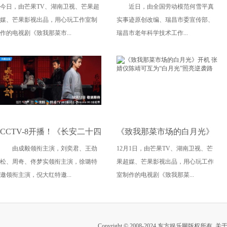
今日，由芒果TV、湖南卫视、芒果超
近日，由全国劳动模范何雪平真
杀青 张婧仪陈靖可心向野互
志竖屏短剧《蛋姐传奇》定
媒、芒果影视出品，用心玩工作室制
实事迹原创改编、瑞昌市委宣传部、
成光
档三八节
作的电视剧《致我那菜市...
瑞昌市老年科学技术工作...
CCTV-8开播！《长安二十四
《致我那菜市场的白月光》
由成毅领衔主演，刘奕君、王劲
12月1日，由芒果TV、湖南卫视、芒
计》 命运对垒！高密度古装
开机 张婧仪陈靖可互为“白
松、周奇、佟梦实领衔主演，徐璐特
果超媒、芒果影视出品，用心玩工作
复仇剧集来袭
月光”照亮逆袭路
邀领衔主演，倪大红特邀...
室制作的电视剧《致我那菜...
Copyright © 2008-2024 东方娱乐网版权所有
关