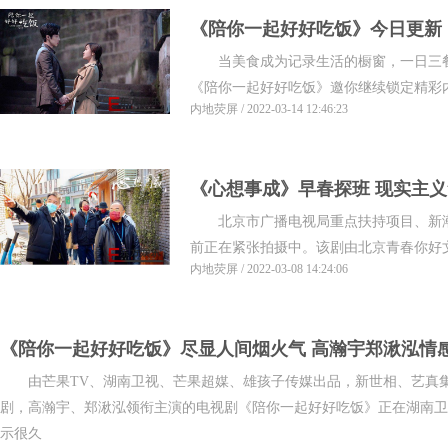
《陪你一起好好吃饭》今日更新
当美食成为记录生活的橱窗，一日三餐
甜恋情
《陪你一起好好吃饭》邀你继续锁定精彩内
内地荧屏 / 2022-03-14 12:46:23
《心想事成》早春探班 现实主
北京市广播电视局重点扶持项目、新潮
貌
前正在紧张拍摄中。该剧由北京青春你好文化
内地荧屏 / 2022-03-08 14:24:06
《陪你一起好好吃饭》尽显人间烟火气 高瀚宇郑湫泓情
由芒果TV、湖南卫视、芒果超媒、雄孩子传媒出品，新世相、艺真集
剧，高瀚宇、郑湫泓领衔主演的电视剧《陪你一起好好吃饭》正在湖南卫
示很久