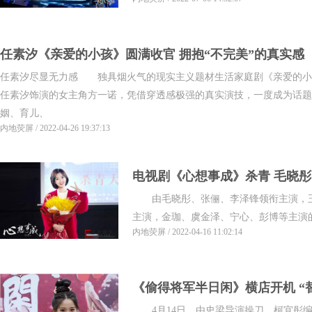
任素汐《亲爱的小孩》圆满收官 拥抱“不完美”的真实感
任素汐尽显无力感 独具烟火气的现实主义题材生活家庭剧《亲爱的小
任素汐饰演的女主角方一诺，凭借穿透感极强的真实演技，一度成为话题
姻、育儿、
内地荧屏 / 2022-04-26 19:37:13
电视剧《心想事成》杀青 毛晓彤
由毛晓彤、张俪、李泽锋领衔主演，王
主演，金珈、虞金泽、宁心、彭博等主演的电
内地荧屏 / 2022-04-16 11:02:14
《偷得将军半日闲》横店开机 “
4月14日，由史梁导演操刀，柯宜彤编