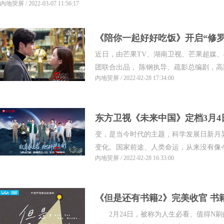
内地荧屏 / 2022-03-07 11:56:17
《陪你一起好好吃饭》开启“修罗
近日，由芒果TV、湖南卫视、芒果超媒
女友回国
团联合出品， 陈钢执导、疏影总编剧，高瀚
内地荧屏 / 2022-02-28 17:34:00
东方卫视《未来中国》定档3月4
变，是当今时代的主题，科学发展日新月
国未来
变化。国家前途、人类命运，从来没有像今天
内地荧屏 / 2022-02-28 16:33:00
《但是还有书籍2》完美收官 书
2月24日，被称为人生必看、值得N刷