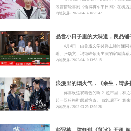
装言情轻喜剧《偷得将军半日闲》在横店正
内地荧屏 / 2022-04-14 16:28:42
品尝小日子里的大味道，良品铺
4月4日，由鲁迅文学奖得主滕肖澜同
瑶、张颂文、冯绍峰领衔主演的家庭情感大剧
内地荧屏 / 2022-04-10 13:53:15
浪漫里的烟火气，《余生，请多
你喜欢这双粉色的啊？ 超市里，林之校
起一双粉拖鞋颇感惊奇。 你以后不打算来我
内地荧屏 / 2022-03-25 12:56:28
彭冠英、陈钰琪《薄冰》开机 