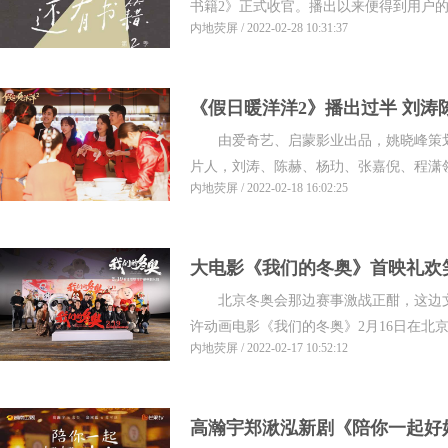
书籍2》正式收官。播出以来便得到用户的持
内地荧屏 / 2022-02-28 10:31:37
《假日暖洋洋2》播出过半 刘涛
由爱奇艺、启蒙影业出品，姚晓峰策划
引热议
片人，刘涛、陈赫、杨玏、张嘉倪、程潇领衔
内地荧屏 / 2022-02-18 16:02:25
大电影《我们的冬奥》首映礼欢
北京冬奥会那边赛事激战正酣，这边文
结国漫群英
许动画电影《我们的冬奥》2月16日在北京举
内地荧屏 / 2022-02-17 10:52:12
高瀚宇郑湫泓新剧《陪你一起好