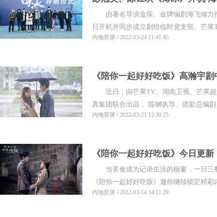
由著名导演金琛、金牌编剧海飞倾力打造
日开机并同步成立剧组临时党支部。芒果TV
内地荧屏 / 2022-03-24 11:41:45
《陪你一起好好吃饭》高瀚宇剧中
近日，由芒果TV、湖南卫视、芒果超
重考验
真集团联合出品， 陈钢执导、疏影总编剧，
内地荧屏 / 2022-03-21 12:30:25
《陪你一起好好吃饭》今日更新
当美食成为记录生活的橱窗，一日三餐
甜恋情
《陪你一起好好吃饭》邀你继续锁定精彩内
内地荧屏 / 2022-03-14 14:11:29