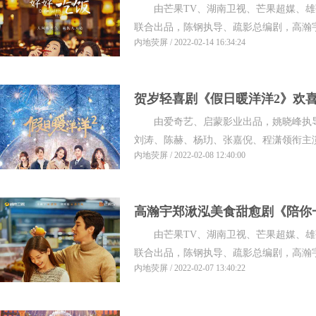
由芒果TV、湖南卫视、芒果超媒、雄
恋暖心对“胃”
联合出品，陈钢执导、疏影总编剧，高瀚宇
内地荧屏 / 2022-02-14 16:34:24
贺岁轻喜剧《假日暖洋洋2》欢喜
由爱奇艺、启蒙影业出品，姚晓峰执导
圆新篇章
刘涛、陈赫、杨玏、张嘉倪、程潇领衔主演，
内地荧屏 / 2022-02-08 12:40:00
高瀚宇郑湫泓美食甜愈剧《陪你
由芒果TV、湖南卫视、芒果超媒、雄
播出
联合出品，陈钢执导、疏影总编剧，高瀚宇
内地荧屏 / 2022-02-07 13:40:22