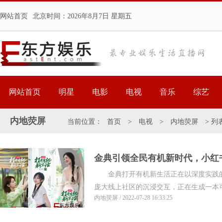
网站首页
北京时间：
2026年8月7日 星期五
网站首页
明星
电影
电视
音乐
综艺
内地荧屏
当前位置：
首页
>
电视
>
内地荧屏
> 列
金典引领全民有机新时代，小红
金典打开有机新生活正在以深度实践的
庞大线上社区的沉浸交互，正在生成一本可操
内地荧屏 / 2022-07-28 16:33:25