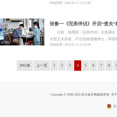
内地荧屏 / 2022-01-12 13:53:48
张鲁一《完美伴侣》开启“煮夫”
日前，电视剧《完美伴侣》火热播出，
理想”
夫型丈夫孙磊，不仅性格儒雅绅士，审美能力
内地荧屏 / 2022-01-11 13:53:58
2065条
上一页
1
2
3
4
5
6
7
8
Copyright © 2008-2024 东方娱乐网版权所有
关
冀