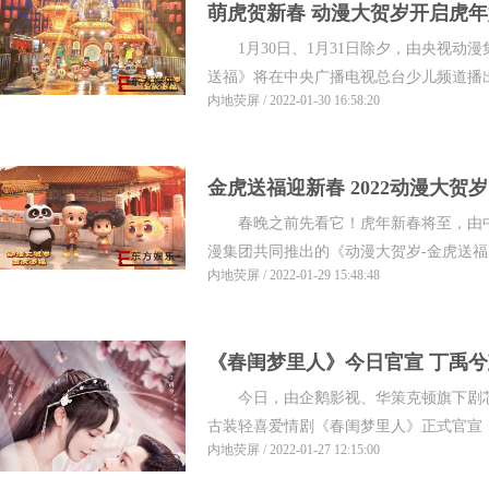
萌虎贺新春 动漫大贺岁开启虎
1月30日、1月31日除夕，由央视动漫
送福》将在中央广播电视总台少儿频道播出
内地荧屏 / 2022-01-30 16:58:20
金虎送福迎新春 2022动漫大贺
春晚之前先看它！虎年新春将至，由中
漫集团共同推出的《动漫大贺岁-金虎送福》将
内地荧屏 / 2022-01-29 15:48:48
《春闺梦里人》今日官宣 丁禹
今日，由企鹅影视、华策克顿旗下剧芯
古装轻喜爱情剧《春闺梦里人》正式官宣，丁
内地荧屏 / 2022-01-27 12:15:00