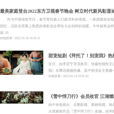
最美家庭登台2022东方卫视春节晚会 树立时代新风彰显
作为中国传统节日，春节寄托着人们最淳朴的情感。一家团圆坐在电
回忆，活跃在荧幕上熟悉的身影也会带给大众别样的温暖。今年就有这样
福·20
内地荧屏 / 2022-01-20 16:42:31
甜宠短剧《拜托了！别宠我》热播
近日，由李宏宇导演执导、张淼怡领衔主
我》在腾讯视频热播。其中扮演女主角颜一一
内地荧屏 / 2022-01-14 19:02:42
《雪中悍刀行》会员收官 江湖
由中央电视台、企鹅影视、新丽电视、响
火戏诸侯作品《雪中悍刀行》改编，由宋晓飞