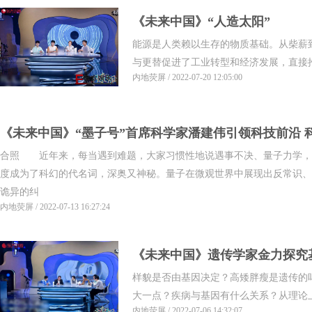
《未来中国》“人造太阳”
能源是人类赖以生存的物质基础。从柴薪
与更替促进了工业转型和经济发展，直接推动
内地荧屏 / 2022-07-20 12:05:00
《未来中国》“墨子号”首席科学家潘建伟引领科技前沿 
合照 近年来，每当遇到难题，大家习惯性地说遇事不决、量子力学，
度成为了科幻的代名词，深奥又神秘。量子在微观世界中展现出反常识、
诡异的纠
内地荧屏 / 2022-07-13 16:27:24
《未来中国》遗传学家金力探究
样貌是否由基因决定？高矮胖瘦是遗传的
解析基因
大一点？疾病与基因有什么关系？从理论上讲
内地荧屏 / 2022-07-06 14:32:07