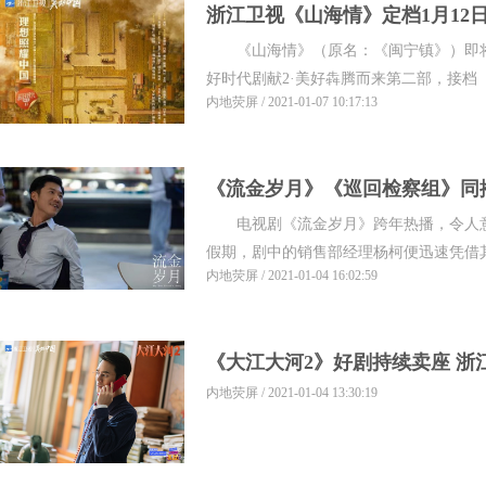
浙江卫视《山海情》定档1月12
《山海情》（原名：《闽宁镇》）即将
卷
好时代剧献2·美好犇腾而来第二部，接档《大
内地荧屏 / 2021-01-07 10:17:13
《流金岁月》《巡回检察组》同播
电视剧《流金岁月》跨年热播，令人意
假期，剧中的销售部经理杨柯便迅速凭借其超
内地荧屏 / 2021-01-04 16:02:59
《大江大河2》好剧持续卖座 浙
内地荧屏 / 2021-01-04 13:30:19