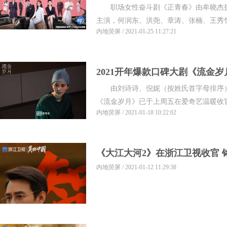
职场女性奋斗剧《正青春》由牟晓杰执
姐姐团正式出道
主演，何润东、洪尧、章涛、张楠、王秀竹主
内地荧屏 / 2021-01-25 11:27:21
2021开年爆款口碑大剧《流金岁
由刘诗诗、倪妮（按姓氏首字母排序）
时代新热潮
《流金岁月》已于上周五在爱奇艺温暖收官
内地荧屏 / 2021-01-18 10:22:02
《大江大河2》在浙江卫视收官 
内地荧屏 / 2021-01-12 11:29:38
斗瞬间