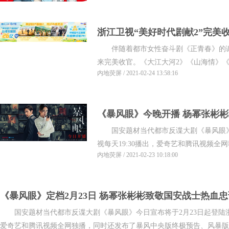
浙江卫视“美好时代剧献2”完美
伴随着都市女性奋斗剧《正青春》的谢
篇章
来完美收官。《大江大河2》《山海情》《正
内地荧屏 / 2021-02-24 13:58:16
《暴风眼》今晚开播 杨幂张彬
国安题材当代都市反谍大剧《暴风眼》
视每天19:30播出，爱奇艺和腾讯视频全网
内地荧屏 / 2021-02-23 10:18:00
《暴风眼》定档2月23日 杨幂张彬彬致敬国安战士热血忠
国安题材当代都市反谍大剧《暴风眼》今日宣布将于2月23日起登陆浙江
爱奇艺和腾讯视频全网独播，同时还发布了暴风中央版终极预告、风暴版