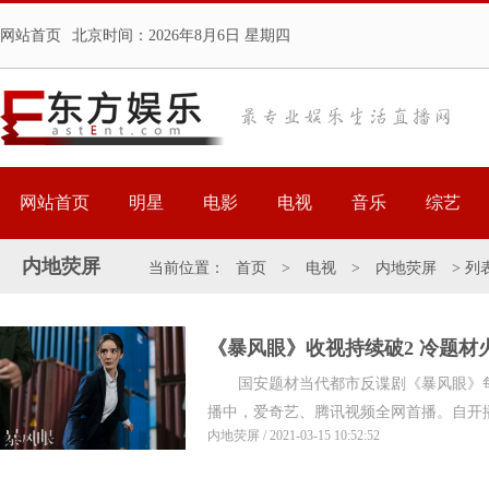
网站首页
北京时间：
2026年8月6日 星期四
网站首页
明星
电影
电视
音乐
综艺
内地荧屏
当前位置：
首页
>
电视
>
内地荧屏
> 列
《暴风眼》收视持续破2 冷题材
国安题材当代都市反谍剧《暴风眼》每晚
播中，爱奇艺、腾讯视频全网首播。自开播以
内地荧屏 / 2021-03-15 10:52:52