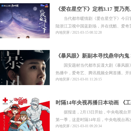
《爱在星空下》定档3.17 贾乃
当代都市暖情剧《爱在星空下》今日官宣定
版“演员的诞生”
陆浙江卫视中国蓝剧场，并在优酷、爱奇艺
内地荧屏 / 2021-03-15 08:32:28
《暴风眼》新副本寻找鼎华内鬼
国安题材当代都市反谍大剧《暴风眼》每
契
热播中，爱奇艺、腾讯视频全网首播。开播以
内地荧屏 / 2021-03-01 11:26:15
时隔14年央视再播日本动画 《
据报道，2月13日开始，中央电视台开
等知识
第一季，这是时隔14年后，中央电视台再次
内地荧屏 / 2021-03-01 09:20:34