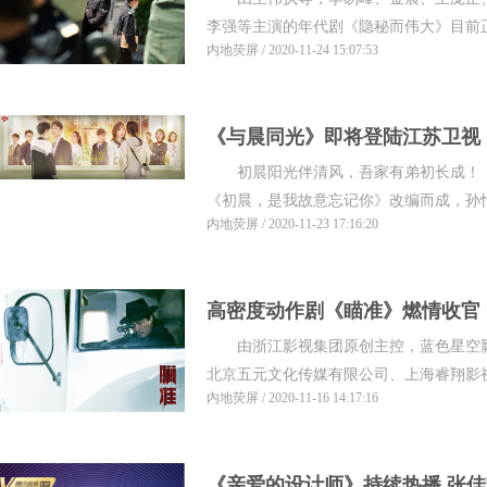
顾耀东
李强等主演的年代剧《隐秘而伟大》目前正在
内地荧屏 / 2020-11-24 15:07:53
《与晨同光》即将登陆江苏卫视
初晨阳光伴清风，吾家有弟初长成！
《初晨，是我故意忘记你》改编而成，孙怡
内地荧屏 / 2020-11-23 17:16:20
高密度动作剧《瞄准》燃情收官
由浙江影视集团原创主控，蓝色星空影
北京五元文化传媒有限公司、上海睿翔影视文
内地荧屏 / 2020-11-16 14:17:16
《亲爱的设计师》持续热播 张