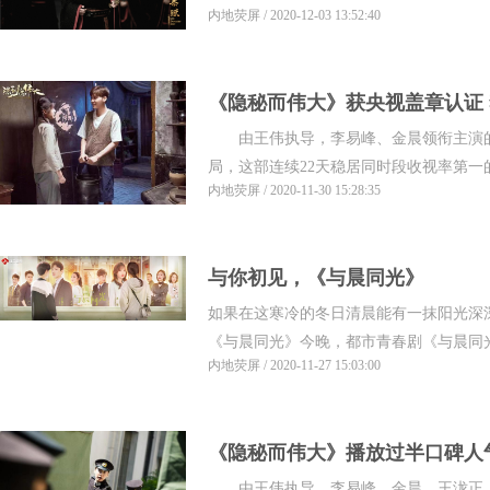
内地荧屏 / 2020-12-03 13:52:40
《隐秘而伟大》获央视盖章认证
由王伟执导，李易峰、金晨领衔主演的
级
局，这部连续22天稳居同时段收视率第一的
内地荧屏 / 2020-11-30 15:28:35
与你初见，《与晨同光》
如果在这寒冷的冬日清晨能有一抹阳光深
《与晨同光》今晚，都市青春剧《与晨同光》
内地荧屏 / 2020-11-27 15:03:00
《隐秘而伟大》播放过半口碑人
由王伟执导，李易峰、金晨、王泷正、