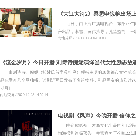
《大江大河2》梁思申惊艳出场上
近日，由上海广播电视台、东阳正午阳
好评
合出品，李雪、黄伟执导，孔笙监制，王凯
内地荧屏 / 2021-01-04 09:58:00
《流金岁月》今日开播 刘诗诗倪妮演绎当代女性励志故
由刘诗诗、倪妮（按姓氏首字母排序）领衔主演的38集都市女性成长励志
起在爱奇艺全网独播。该剧近两日发布了多组物料，引起网友的热烈讨论
岁月》，
内地荧屏 / 2020-12-28 14:59:44
电视剧《风声》今晚开播 信仰
由企鹅影视、麦庭文化出品的年代谍战
物海报和终极预告，并官宣将于今晚22点腾