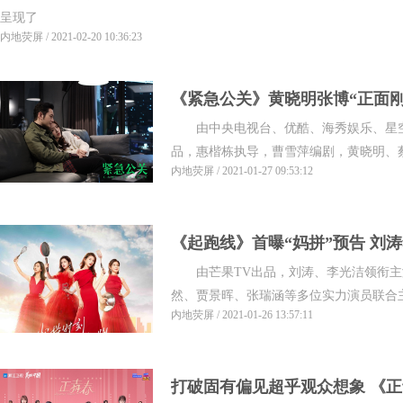
呈现了
内地荧屏 / 2021-02-20 10:36:23
《紧急公关》黄晓明张博“正面刚
由中央电视台、优酷、海秀娱乐、星空
死谁手？
品，惠楷栋执导，曹雪萍编剧，黄晓明、蔡文
内地荧屏 / 2021-01-27 09:53:12
《起跑线》首曝“妈拼”预告 刘
由芒果TV出品，刘涛、李光洁领衔主
然、贾景晖、张瑞涵等多位实力演员联合主
内地荧屏 / 2021-01-26 13:57:11
打破固有偏见超乎观众想象 《