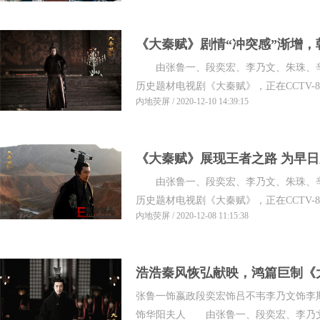
《大秦赋》剧情“冲突感”渐增
由张鲁一、段奕宏、李乃文、朱珠、辛
历史题材电视剧《大秦赋》，正在CCTV-8
内地荧屏 / 2020-12-10 14:39:15
《大秦赋》展现王者之路 为早
由张鲁一、段奕宏、李乃文、朱珠、辛
历史题材电视剧《大秦赋》，正在CCTV-8
内地荧屏 / 2020-12-08 11:15:38
浩浩秦风恢弘献映，鸿篇巨制《
张鲁一饰嬴政段奕宏饰吕不韦李乃文饰李
饰华阳夫人 由张鲁一、段奕宏、李乃文、