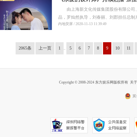
由上海新文化传媒集团股份有限公司、
品，罗灿然执导，刘春丽、刘郡担任总制片人
内地荧屏 / 2020-11-13 11:39:49
2065条
上一页
1
5
6
7
8
9
10
11
..
Copyright © 2008-2024 东方娱乐网版权所有
关
冀