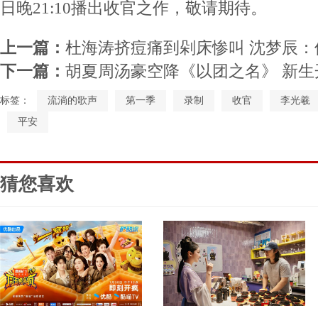
日晚21:10播出收官之作，敬请期待。
上一篇：
杜海涛挤痘痛到剁床惨叫 沈梦辰：
下一篇：
胡夏周汤豪空降《以团之名》 新
标签：
流淌的歌声
第一季
录制
收官
李光羲
平安
猜您喜欢