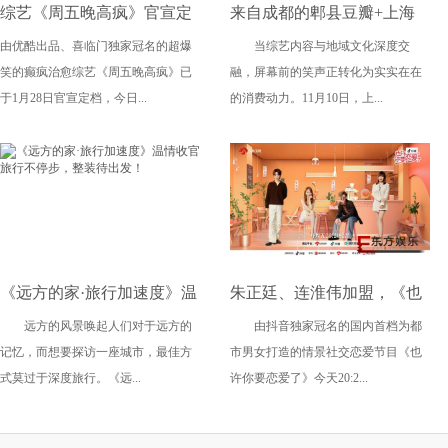
综艺《周五晚高疯》官宣定
来自成都的郫县豆瓣+上海
由优酷出品、喜临门独家冠名的超爆
当综艺内容与地域文化深度交
档并发布先导片 魏大勋杨迪
咖啡 今夜借一出喜剧玩出消
笑的癫疯治愈综艺《周五晚高疯》已
融，屏幕前的笑声正转化为实实在在
倾情加盟打造情绪治愈综
费新花样
于1月28日官宣定档，今日...
的消费动力。11月10日，上...
艺“疯”向标
《远方的家·旅行加速度》温
朱正廷、连淮伟加盟，《也
远方的风景唤起人们对于远方的
由抖音独家冠名的国内首档为都
情收官 旅行不停步，整装待
许你要恋爱了》分享恋爱关
记忆，而想要探访一座城市，最佳方
市男女打造的情景社交恋爱节目《也
出发！
键词
式莫过于深度旅行。《远...
许你要恋爱了》今天20:2...