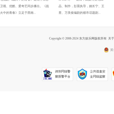
播 叶祖新真诚演戏被赞
机 任素汐回归“他乡系列”真
卫视、优酷、爱奇艺同步播出。《战
品、制作，彭晨执导，姚长宁、王
实描绘洄游青年生活群像
火中的青春》立足于西南...
昱、万美俊编剧的都市话题剧...
Copyright © 2008-2024 东方娱乐网版权所有
关
冀