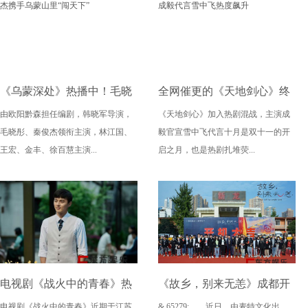
《乌蒙深处》热播中！毛晓
全网催更的《天地剑心》终
由欧阳黔森担任编剧，韩晓军导演，
《天地剑心》加入热剧混战，主演成
彤秦俊杰携手乌蒙山里“闯天
开播，成毅代言雪中飞热度
毛晓彤、秦俊杰领衔主演，林江国、
毅官宣雪中飞代言十月是双十一的开
下”
飙升
王宏、金丰、徐百慧主演...
启之月，也是热剧扎堆荧...
电视剧《战火中的青春》热
《故乡，别来无恙》成都开
电视剧《战火中的青春》近期于江苏
& 65279; 近日，由麦特文化出