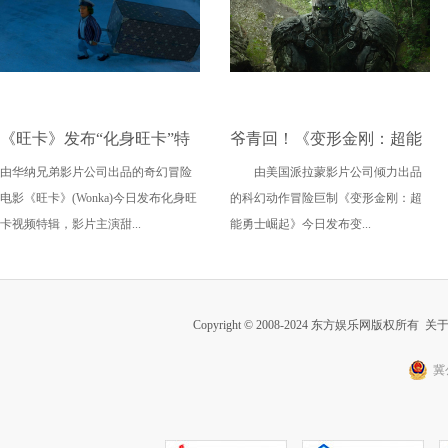
《旺卡》发布“化身旺卡”特
爷青回！《变形金刚：超能
由华纳兄弟影片公司出品的奇幻冒险
由美国派拉蒙影片公司倾力出品
辑 甜茶温暖演绎阳光版巧克
勇士崛起》新预告重现经典
电影《旺卡》(Wonka)今日发布化身旺
的科幻动作冒险巨制《变形金刚：超
力魔法师
口号沸腾热血
卡视频特辑，影片主演甜...
能勇士崛起》今日发布变...
Copyright © 2008-2024 东方娱乐网版权所有
关
冀