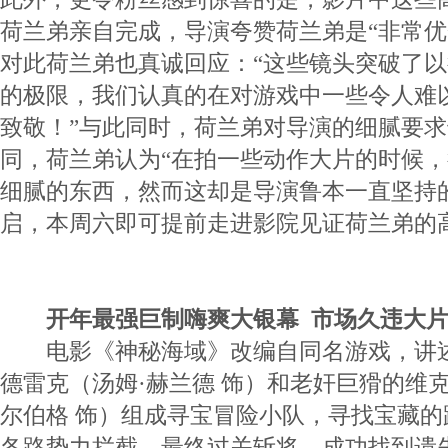
荷兰弟亲自完成，导演夸赞荷兰弟是“非常优
对此荷兰弟也真诚回应：“这些镜头突破了
的极限，我们认真的在对游戏中一些令人难
致敬！”与此同时，荷兰弟对导演的细腻要
同，荷兰弟认为“在拍一些动作大片的时候
细腻的东西，然而这却是导演鲁本一直坚持
启，本周六即可提前走进影院见证荷兰弟的
开年最强巨制嗨爽大银幕 市场久违大
电影《神秘海域》改编自同名游戏，讲述
德雷克（汤姆·赫兰德 饰）和老奸巨猾的维克
尔伯格 饰）组成寻宝冒险小队，寻找宝藏
各路势力拦截，最终过关斩将，成功找到遗