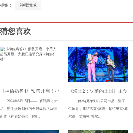
标签：
神秘海域
猜您喜欢
《神偷奶爸4》预售开启！小
《海王2：失落的王国》主创
2024年6月15日——由环球影业出
由华纳兄弟影片公司出品，温子
黄人超能升级、大鹏庄达菲
来华 温子仁杰森·莫玛现
品、照明娱乐制作的全球爆款IP系列
仁执导，集结杰森·莫玛、帕特里克·威
变身“神偷搭档”
场“摸鱼”
新作《神偷奶爸4》预售...
尔森、艾梅柏·希尔...