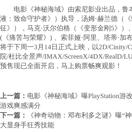
电影《神秘海域》由索尼影业出品，鲁本
液：致命守护者》）执导，汤姆·赫兰德（
征》），马克·沃尔伯格（《变形金刚5》）
(《痛苦与荣耀》) 、索菲娅·阿里、塔蒂·
将于下周一3月14日正式上映，以2D/Cinity
院/杜比全景声/IMAX/ScreenX/4DX/Rea
预售现已全面开启，马上购票畅爽观影！
上一篇：
电影《神秘海域》曝PlayStatio
游戏爽感满分
下一篇：
《神奇动物：邓布利多之谜》曝“神
大显身手狂秀技能