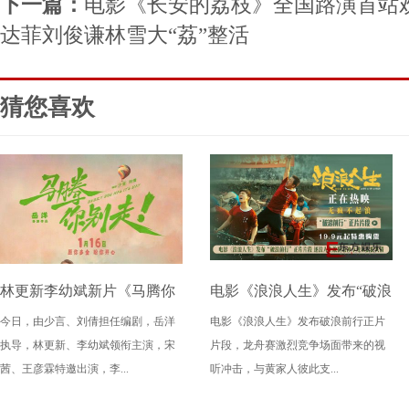
下一篇：
电影《长安的荔枝》全国路演首站欢
达菲刘俊谦林雪大“荔”整活
猜您喜欢
林更新李幼斌新片《马腾你
电影《浪浪人生》发布“破浪
今日，由少言、刘倩担任编剧，岳洋
电影《浪浪人生》发布破浪前行正片
别走》定档1月16日 林更新
前行”正片片段 逐浪人生敢
执导，林更新、李幼斌领衔主演，宋
片段，龙舟赛激烈竞争场面带来的视
李幼斌组“生死局”开启“玩
拼敢冲令观众狠狠共情
茜、王彦霖特邀出演，李...
听冲击，与黄家人彼此支...
命”之旅