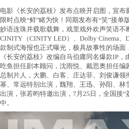
电影《长安的荔枝》发布点映开启图，宣布影片
限时点映“鲜”睹为快！同期发布有“笑”接单
妙语连珠并载歌载舞，戏里戏外欢声笑语不断
CINITY（CINITY LED）、Dolby Cinema、Do
款制式海报也正式曝光，极具故事性的场面
《长安的荔枝》改编自马伯庸同名爆款IP，
吃鱼担任剧本顾问，沈雨悦、戴思奥担任编
总制片人，大鹏、白客、庄达菲、刘俊谦领
幂、常远特别出演，魏翔、王迅、孙阳、林
出演，张若昀特邀出演，7月25日，全国接“
中。