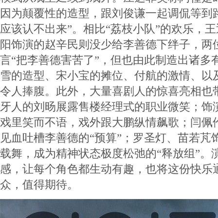
因为颠覆性的造型，跟刘俊谦一起调侃等到
应该认不出来”。相比“荔枝小队”的欢乐，
阳饰演的赵辛民则没少给李善德下绊子，两
言“把李善德害苦了”，但也由此制造出诸多
雪的造型、宋小宝的摊位、付航的激情、以
令人捧腹。此外，大量喜剧人的惊喜亮相也
牙人的刘旸展露售楼经理式的职业微笑；饰
戏里笑而不语，戏外跟大鹏纵情飙歌；闫佩
见血吐槽李善德的“预算”；罗圣灯、苗若芃
载舞，成为精神状态极度松弛的“释放组”。
感，让每个角色都生动有趣，也将这份快乐
众，值得期待。