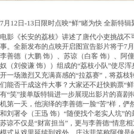
7月12日-13日限时点映“鲜”睹为快 全新
电影《长安的荔枝》讲述了唐代小吏挑战不
事。全新发布的点映开启图宣告影片将于7月1
李善德（大鹏 饰）、苏谅（白客 饰）、阿
奴（刘俊谦 饰））组成的“荔枝小队”使尽
开一场激烈又充满喜感的“拉荔赛”，将荔枝
们能否干成这件大事？大家还不赶快购票“鲜
有“笑”接单版特辑进一步展现出影片的喜剧
机第一天，他演绎的李善德一脸“苦”样，俨
和刘署令（王迅 饰）“随便找个老实人坑”
苏谅不仅是“财富担当”，更与李善德“情意相
模式从戏里延续到戏外。庄达菲笑称阿僮是岭