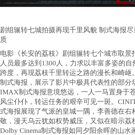
剧组辗转七城拍摄再现千里风貌 制式海报
质
电影《长安的荔枝》剧组辗转七个城市取景
人员最多达到1300人，力求以丰富多姿的
跨度，再现荔枝千里转运之路的漫长和崎岖
制式海报，展示了影片中极具代表性的部分
IMAX制式海报意境悠远，一人一马置身于
风尘仆仆，转运任务的艰辛可见一斑。CINITY（
式海报展现了气派的皇城一隅，李善德在右
敬，漫天乌云犹如权势威压，又似在暗示荔
Dolby Cinema制式海报如同夕阳余晖的