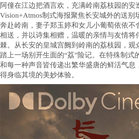
阿僮在江边把酒言欢，充满岭南荔枝园的安逸宁
Vision+Atmos制式海报聚焦长安城外的
奔赴岭南，妻子郑玉婷和女儿小葡萄依依不
相送，并以诗集相赠，温暖的亲情与友情将
棘。从长安的皇城宫阙到岭南的荔枝园，观
踏上一场别开生面的“荔”险记。在特殊制式
和每一种声音皆传递出繁华盛唐的鲜活气息
得身临其境的美妙体验。