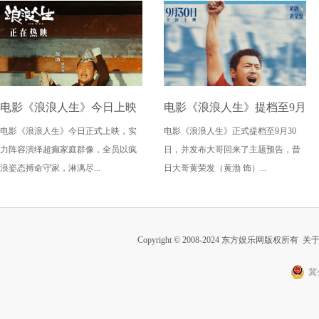
电影《浪浪人生》今日上映
电影《浪浪人生》提档至9月
电影《浪浪人生》今日正式上映，实
电影《浪浪人生》正式提档至9月30
插曲《充满盼望》MV笑泪
30日 “大哥回来了”主题预告
力阵容演绎超癫家庭群像，全员以疯
日，并发布大哥回来了主题预告，昔
交织活出超癫人生
再续江湖传说喜感拉满
浪姿态搏命守家，淋漓尽...
日大哥黄荣发（黄渤 饰）...
Copyright © 2008-2024 东方娱乐网版权所有
关
冀