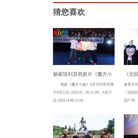
猜您喜欢
杨紫琼刘昊然新片《魔方小
《北
电影《魔方小姐》6月19日官宣将
备受关
姐》二轮点映高燃开启 打破
路演，
于6月22日-26日18：00-21:00，6月27
《北回
年龄偏见重塑无限可能
日-28日14:00-21:00...
启广州、