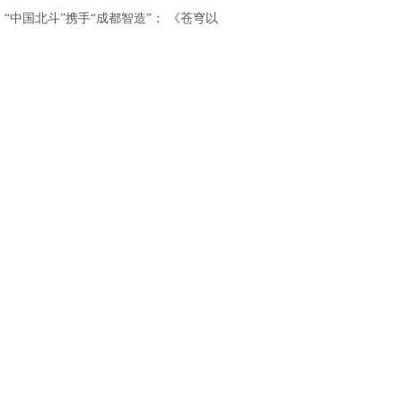
重磅发布
.
“中国北斗”携手“成都智造”： 《苍穹以
北》亮相香港国际影视展，开启“影旅融
合”出海新篇章