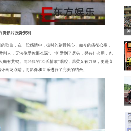
方
开
神
力赞影片强势安利
2
的歌曲，在一段感情中，彼时的刻骨铭心，如今的痛彻心扉，
赛
爱别人，无法像爱你那么深”、“但爱到了尽头，哭有什么用，也
人颇有共鸣。而经典的“邓氏情歌”唱腔，温柔又有力量，更是直
2
情怀画龙点睛，将影像和音乐进行了完美的结合。
解
眼