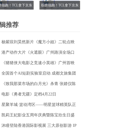
榜领跑！TCL拿下京东
双榜领跑！TCL拿下京东
18电视成交榜TOP1，
618电视成交榜TOP1，
7M Pro登顶抖音单品榜
T7M Pro登顶抖音单品榜
辑推荐
杨紫琼刘昊然新片《魔方小姐》二轮点映
高燃开启 打破年龄偏见重塑无限可能
港产动作大片《火遮眼》广州路演全场口
碑爆棚
《猪猪侠大电影之竞速小英雄》广州首映
获赞“又燃又暖” 引爆五一期待
全国首个AI短剧实验室启动 成都文旅集团
全面抢滩数字文创新高地
《致我那菜市场的白月光》杀青 张婧仪陈
靖可心向野互成光
电影《勇者无疆》定档4月22日
星聚羊城·篮动湾区——明星篮球精英队正
式成立
凯莉王妃影业五周年庆典暨陈宝欣生日盛
典圆满落幕
沐瞳登陆香港国际影视展 三大原创影游 IP