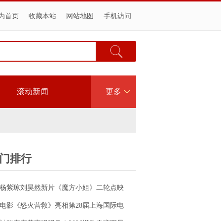
为首页
收藏本站
网站地图
手机访问
滚动新闻
更多
门排行
杨紫琼刘昊然新片《魔方小姐》二轮点映
高燃开启 打破年龄偏见重塑无限可能
电影《怒火营救》亮相第28届上海国际电
影节！导演王清亭、功夫女星母其弥雅红