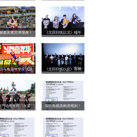
小姐》二轮点映高燃
第28届上海国际电影
启 打破年龄偏见重塑
节！导演王清亭、功夫
无限可能
女星母其弥雅红毯同台
秘嘉宾黄宗泽现身！
《北回归线以北》端午
释硬核动作大片
026燃动奇迹明星篮球
双城路演，定档6月26日
点燃“全民迎省运”热潮
奔赴山海
026斗鱼嘉年华全玩法
《北回归线以北》首映
锁，4天狂欢指南请收
圆满落幕 房车旅途解锁
好
人生百态
港产动作大片《火遮
深扒电视选购潜规则！
》广州路演全场口碑
认准这三大要点，再也
爆棚
不被坑