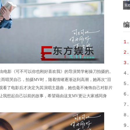
双
6
T
编
1.
2.
3.
电影《可不可以你也刚好喜欢我》的导演简学彬操刀拍摄的。
4.
而唱哭自己，拍摄MV时，随着情绪逐渐达到高潮，她再次“泪
5.
在观看了电影后才决定为其演唱主题曲，她也毫不掩饰自己对影片
6.
让我想起自己以前的故事，希望藉由这支MV更让大家感同身
7.
8.
9.