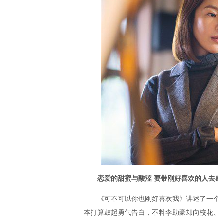
恋爱的甜蜜与酸涩 要带刚好喜欢的人去
《可不可以你也刚好喜欢我》讲述了一个
本打算鼓起勇气告白，不料李助豪却向校花