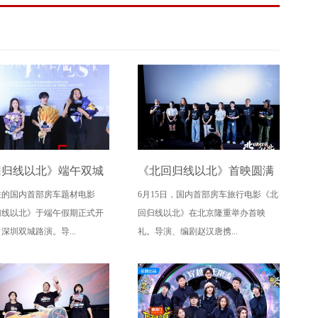
回归线以北》端午双城
《北回归线以北》首映圆满
注的国内首部房车题材电影
6月15日，国内首部房车旅行电影《北
定档6月26日奔赴山海
落幕 房车旅途解锁人生百态
归线以北》于端午假期正式开
回归线以北》在北京隆重举办首映
深圳双城路演。导...
礼。导演、编剧赵汉唐携...