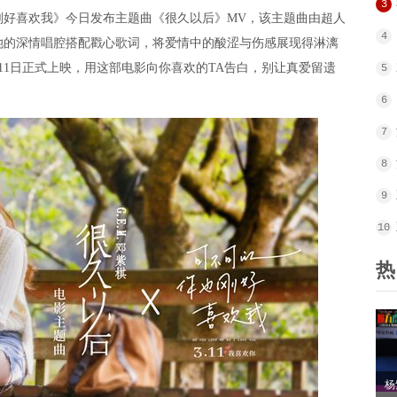
3
喜欢我》今日发布主题曲《很久以后》MV，该主题曲由超人
4
她的深情唱腔搭配戳心歌词，将爱情中的酸涩与伤感展现得淋漓
11日正式上映，用这部电影向你喜欢的TA告白，别让真爱留遗
5
6
7
8
9
10
热
杨