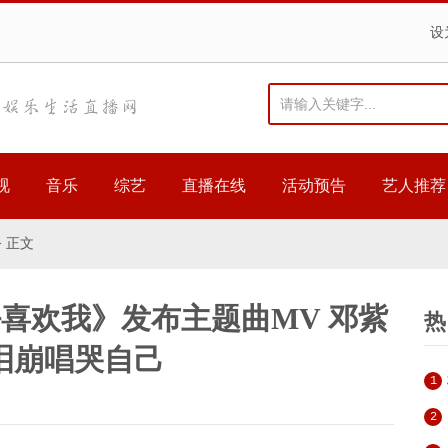
设
视
音乐
综艺
直播在线
活动预告
艺人推荐
> 正文
喜欢我》发布主题曲MV 邓紫
热
泪崩唱哭自己
1
2