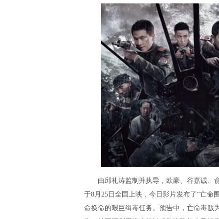
由邱礼涛监制并执导，欧豪、谷嘉诚、俞
于8月25日全国上映，今日影片发布了“亡命
命换命的艰巨缉毒任务。预告中，亡命毒贩