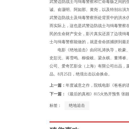
武警边防战士与缉毒警察和亡命毒贩之间的
诚、俞灏明、阿如那、黄尧，以及特别出演
武警边防战士及缉毒警察所处背景中的洪水
而实际上，这也是武警边防战士与缉毒警察
民的生命财产安全，影片真实还原了边境缉
士与缉毒警察能做的，就是舍命抓捕拼到最后
电影《绝地追击》由邱礼涛执导，欧豪、
史彭元、蒋雪鸣、柳俊岐、梁永棋、董博睿
公司、爱奇艺影业（上海）有限公司出品，
品。8月25日，绝境出击以命换命。
上一篇：
年度诚意之作，院线电影《爸爸的
下一篇：
《最后的真相》815火热开预售 
标签：
绝地追击