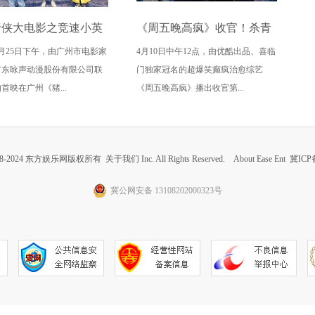
猪侠大电影之竞速小英
《周五晚高疯》收官！杀青
年4月25日下午，由广州市电影家
4月10日中午12点，由优酷出品、喜临
州首映获赞“又燃又
进入无限流循环
广东咏声动漫股份有限公司联
门独家冠名的超爆笑癫疯治愈综艺
引爆五一期待
首映在广州《猪...
《周五晚高疯》播出收官第...
 2008-2024 东方娱乐网版权所有
关于我们
Inc. All Rights Reserved. About Ease Ent
冀ICP备
冀公网安备 13108202000323号