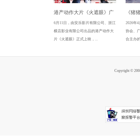
港产动作大片《火遮眼》广
《猪
6月11日，由安乐影片有限公司、浙江
2026
州路演全场口碑爆棚
雄》广
横店影业有限公司出品的港产动作大
协会、
暖” 
片《火遮眼》正式上映，...
合主办的
Copyright ©