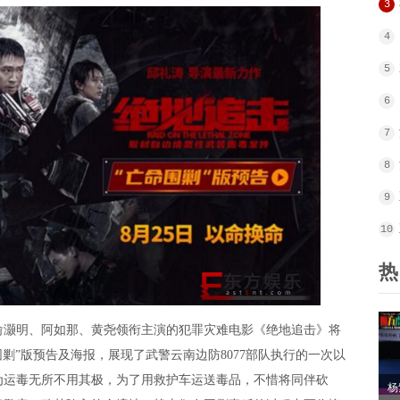
3
4
5
6
7
8
9
10
热
灏明、阿如那、黄尧领衔主演的犯罪灾难电影《绝地追击》将
围剿”版预告及海报，展现了武警云南边防8077部队执行的一次以
为运毒无所不用其极，为了用救护车运送毒品，不惜将同伴砍
杨