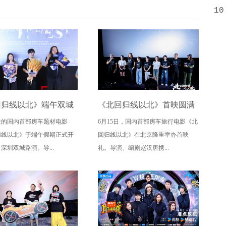
10
回归线以北》端午双城
《北回归线以北》首映圆满
注的国内首部房车题材电影
6月15日，国内首部房车旅行电影《北
定档6月26日奔赴山海
落幕 房车旅途解锁人生百态
归线以北》于端午假期正式开
回归线以北》在北京隆重举办首映
深圳双城路演。导...
礼。导演、编剧赵汉唐携...