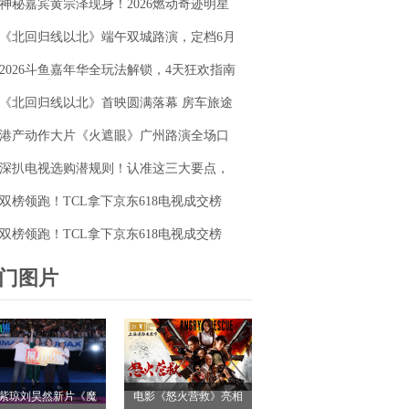
神秘嘉宾黄宗泽现身！2026燃动奇迹明星
毯同台释硬核动作大片
篮球赛点燃“全民迎省运”热潮
《北回归线以北》端午双城路演，定档6月
26日奔赴山海
2026斗鱼嘉年华全玩法解锁，4天狂欢指南
请收好
《北回归线以北》首映圆满落幕 房车旅途
解锁人生百态
港产动作大片《火遮眼》广州路演全场口
碑爆棚
深扒电视选购潜规则！认准这三大要点，
再也不被坑
双榜领跑！TCL拿下京东618电视成交榜
TOP1，T7M Pro登顶抖音单品榜
双榜领跑！TCL拿下京东618电视成交榜
TOP1，T7M Pro登顶抖音单品榜
门图片
紫琼刘昊然新片《魔
电影《怒火营救》亮相