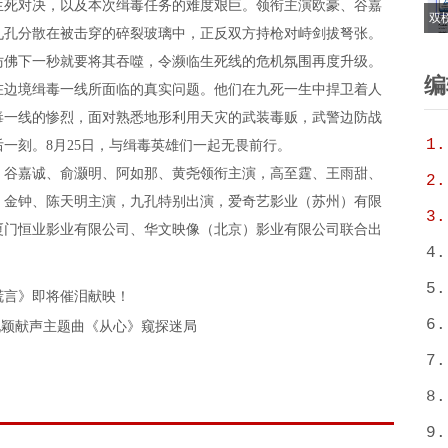
生死对决，以及本次缉毒任务的难度艰巨。领衔主演欧豪、谷嘉
双
九孔分散在被击穿的碎裂玻璃中，正反双方持枪对峙剑拔弩张。
6
仿佛下一秒就要将其吞噬，令濒临生死线的危机氛围再度升级。
T
编
在边境缉毒一线所面临的真实问题。他们在九死一生中捍卫着人
毒一线的惨烈，面对熟悉地形利用天灾的武装毒贩，武警边防战
1.
一刻。8月25日，与缉毒英雄们一起无畏前行。
谷嘉诚、俞灏明、阿如那、黄尧领衔主演，高至霆、王雨甜、
2.
、金钟、陈天明主演，九孔特别出演，爱奇艺影业（苏州）有限
3.
厦门恒业影业有限公司、华文映像（北京）影业有限公司联合出
4.
5.
谎言》即将催泪献映！
6.
张靓颖献声主题曲《从心》窥探迷局
7.
8.
9.