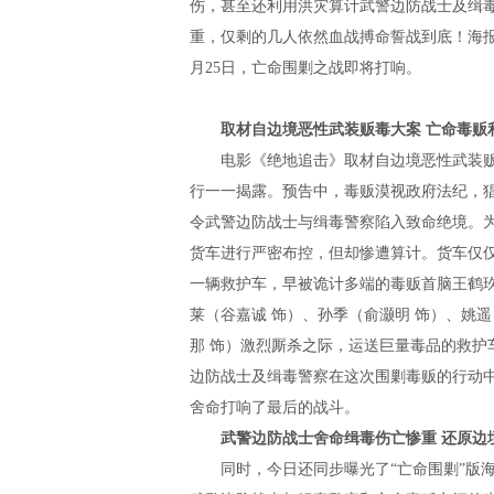
伤，甚至还利用洪灾算计武警边防战士及缉
重，仅剩的几人依然血战搏命誓战到底！海
月25日，亡命围剿之战即将打响。
取材自边境恶性武装贩毒大案
亡命毒贩
电影《绝地追击》取材自边境恶性武装贩毒
行一一揭露。预告中，毒贩漠视政府法纪，
令武警边防战士与缉毒警察陷入致命绝境。为
货车进行严密布控，但却惨遭算计。货车仅
一辆救护车，早被诡计多端的毒贩首脑王鹤玖
莱（谷嘉诚 饰）、孙季（俞灏明 饰）、姚
那 饰）激烈厮杀之际，运送巨量毒品的救护
边防战士及缉毒警察在这次围剿毒贩的行动
舍命打响了最后的战斗。
武警边防战士舍命缉毒伤亡惨重
还原边
同时，今日还同步曝光了“亡命围剿”版海