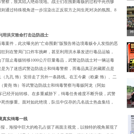
毒警察，致其陷入绝命境地。战士们在围剿毒贩的过程中死伤惨
方
报则通过特殊视角进一步渲染出正反双方之间生死对决的氛围。8
开
神
利用洪灾致命打击边防战士
2
案件，此次曝光的“亡命围剿”版预告将边境毒贩令人发指的恶
赛
猖狂到在警局门口炸车挑衅，甚至利用洪水暴发进行毒品运输，
了阻止毒贩转移1000公斤巨量毒品，武警边防战士对一辆运毒
2
仅是为了迷惑武警边防战士和缉毒警察，而毒品真正的藏匿点是
解
（九孔 饰）安排走了另外一条路线。在王今豪（欧豪 饰）、二
遥（黄尧 饰）等武警边防战士和缉毒警察与毒贩阿龙（阿如
车已经开始转移。在多重威胁下，缉毒任务难度不断升级，武警
中死伤惨重。面对如此绝境，队伍中仅存的几名战士热血集结，
眼
境真实缉毒一线
报，海报中巨大的枪孔占据了画面主视觉，以独特的视角展现了