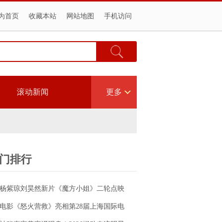
为首页
收藏本站
网站地图
手机访问
滚动新闻
更多
门排行
杨紫琼刘昊然新片《魔方小姐》二轮点映
高燃开启 打破年龄偏见重塑无限可能
电影《怒火营救》亮相第28届上海国际电
影节！导演王清亭、功夫女星母其弥雅红