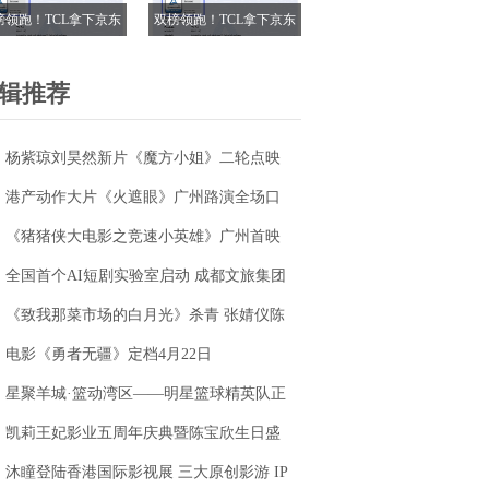
榜领跑！TCL拿下京东
双榜领跑！TCL拿下京东
18电视成交榜TOP1，
618电视成交榜TOP1，
7M Pro登顶抖音单品榜
T7M Pro登顶抖音单品榜
辑推荐
杨紫琼刘昊然新片《魔方小姐》二轮点映
高燃开启 打破年龄偏见重塑无限可能
港产动作大片《火遮眼》广州路演全场口
碑爆棚
《猪猪侠大电影之竞速小英雄》广州首映
获赞“又燃又暖” 引爆五一期待
全国首个AI短剧实验室启动 成都文旅集团
全面抢滩数字文创新高地
《致我那菜市场的白月光》杀青 张婧仪陈
靖可心向野互成光
电影《勇者无疆》定档4月22日
星聚羊城·篮动湾区——明星篮球精英队正
式成立
凯莉王妃影业五周年庆典暨陈宝欣生日盛
典圆满落幕
沐瞳登陆香港国际影视展 三大原创影游 IP