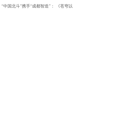
重磅发布
.
“中国北斗”携手“成都智造”： 《苍穹以
北》亮相香港国际影视展，开启“影旅融
合”出海新篇章