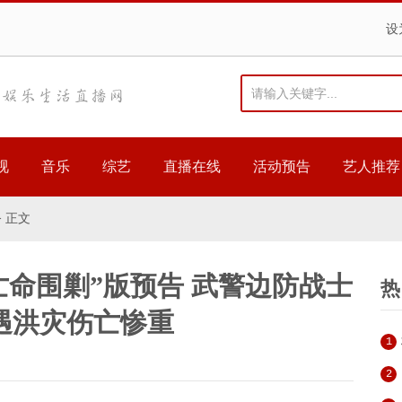
设
视
音乐
综艺
直播在线
活动预告
艺人推荐
> 正文
亡命围剿”版预告 武警边防战士
热
遇洪灾伤亡惨重
1
2