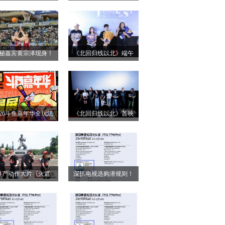
小姐》二轮点映高燃
第28届上海国际电影
启 打破年龄偏见重塑
节！导演王清亭、功夫
无限可能
女星母其弥雅红毯同台
秘嘉宾黄宗泽现身！
《北回归线以北》端午
释硬核动作大片
026燃动奇迹明星篮球
双城路演，定档6月26日
点燃“全民迎省运”热潮
奔赴山海
026斗鱼嘉年华全玩法
《北回归线以北》首映
锁，4天狂欢指南请收
圆满落幕 房车旅途解锁
好
人生百态
港产动作大片《火遮
深扒电视选购潜规则！
》广州路演全场口碑
认准这三大要点，再也
爆棚
不被坑