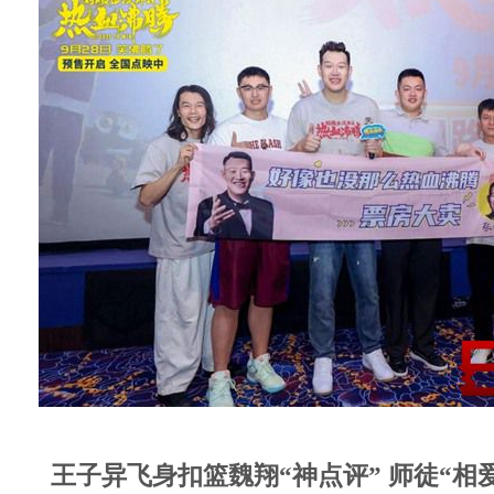
王子异飞身扣篮魏翔“神点评” 师徒“相