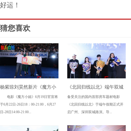
好运！
猜您喜欢
杨紫琼刘昊然新片《魔方小
《北回归线以北》端午双城
电影《魔方小姐》6月19日官宣将
备受关注的国内首部房车题材电影
姐》二轮点映高燃开启 打破
路演，定档6月26日奔赴山海
于6月22日-26日18：00-21:00，6月27
《北回归线以北》于端午假期正式开
年龄偏见重塑无限可能
日-28日14:00-21:00...
启广州、深圳双城路演。导...