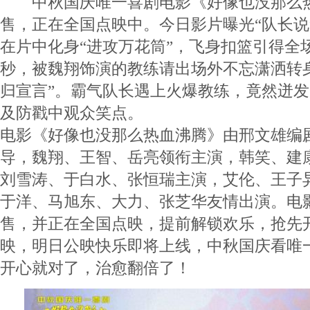
中秋国庆唯一喜剧电影《好像也没那么热
售，正在全国点映中。今日影片曝光“队长说
在片中化身“进攻万花筒”，飞身扣篮引得全
秒，被魏翔饰演的教练请出场外不忘潇洒转
归宣言”。霸气队长遇上火爆教练，竟然迸
及防戳中观众笑点。
电影《好像也没那么热血沸腾》由邢文雄编
导，魏翔、王智、岳亮领衔主演，韩笑、建
刘雪涛、于白水、张恒瑞主演，艾伦、王子
于洋、马旭东、大力、张芝华友情出演。电
售，并正在全国点映，提前解锁欢乐，抢先开
映，明日公映快乐即将上线，中秋国庆看唯
开心就对了，治愈翻倍了！