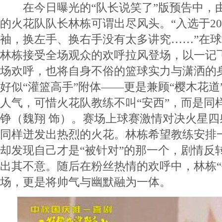
在今日曝光的“队长说笑了”版预告中，
的火花队队长林栋可谓出尽风头。“入选于20
袖，换左手、换右手没有太多讲究……”在球场
林栋接受全场观众的欢呼拉风登场，以一记
场欢呼，也将自身不俗的篮球实力与潇洒的
好似“灌篮高手”附体——更是兼顾“樱木花道
人气，可惜火花队教练不叫“安西”，而是同
铮（魏翔 饰）。赛场上球赛激情对决火星
同样迸发出热烈的火花。林栋希望教练安排一
却发现自己才是“被针对”的那一个，剧情反
出其不意。随后在粉丝热情的欢呼中，林栋“
场，更是将帅气与幽默融为一体。