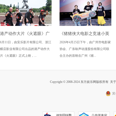
港产动作大片《火遮眼》广
《猪猪侠大电影之竞速小英
6月11日，由安乐影片有限公司、浙江
2026年4月25日下午，由广州市电影家
州路演全场口碑爆棚
雄》广州首映获赞“又燃又
横店影业有限公司出品的港产动作大
协会、广东咏声动漫股份有限公司联
暖” 引爆五一期待
片《火遮眼》正式上映，...
合主办的首映在广州《猪...
Copyright © 2008-2024 东方娱乐网版权所有
关
冀