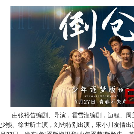
由张裕笛编剧、导演，霍雪滢编剧，边程、周美
少熙、徐世昕主演，刘钧特别出演，宋小川友情出