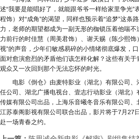
述“我要是能唱好了，就能跟爷爷一样给家里争光”
程饰）对“成角”的渴望，同样也预示着“追梦”这条
力，老师的期望都成为一副无形的枷锁压着他喘不
力前行的时佳慧（周美君饰）、谢天赐（陈少熙饰
视”的声音，少年们敏感易碎的小情绪彻底爆发，口
面对愈演愈烈的矛盾他们该怎样化解？这些有关于
观众又一次回到那个无法忘怀的时光。
电影《倒仓》由麦特影业（湖北）有限公司、湖
任公司、湖北广播电视台、壹志行动影业（湖北）
传媒有限公司出品，上海乐音曦冬音乐有限公司、
江苏泰阁影视有限公司联合出品，影片将于7月27
赴一场青春之约。
上一篇：
陈思诚全新电影《解密》剧组集结