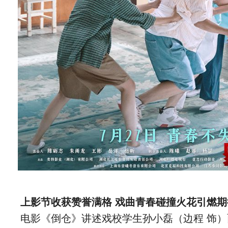
上影节收获赞誉满格
戏曲青春碰撞火花引燃期
电影《倒仓》讲述戏校学生孙小磊（边程 饰）