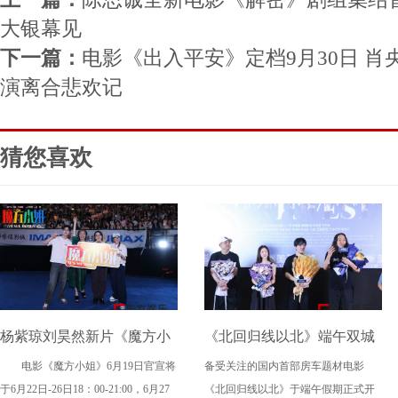
大银幕见
下一篇：
电影《出入平安》定档9月30日 
演离合悲欢记
猜您喜欢
杨紫琼刘昊然新片《魔方小
《北回归线以北》端午双城
电影《魔方小姐》6月19日官宣将
备受关注的国内首部房车题材电影
姐》二轮点映高燃开启 打破
路演，定档6月26日奔赴山海
于6月22日-26日18：00-21:00，6月27
《北回归线以北》于端午假期正式开