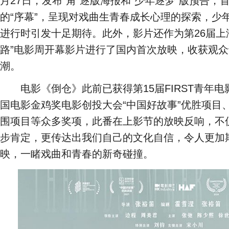
月27日，发布“角”逐版海报和“少年逐梦”版预告
的“序幕”，呈现对戏曲生青春成长心理的探索，少
进行时引发十足期待。此外，影片还作为第26届上
路”电影周开幕影片进行了国内首次放映，收获观
潮。
电影《倒仓》此前已获得第15届FIRST青年电
国电影金鸡奖电影创投大会“中国好故事”优胜项目
围项目等众多奖项，此番在上影节的放映反响，不
步肯定，更传达出我们自己的文化自信，令人更加期
映，一睹戏曲和青春的新奇碰撞。