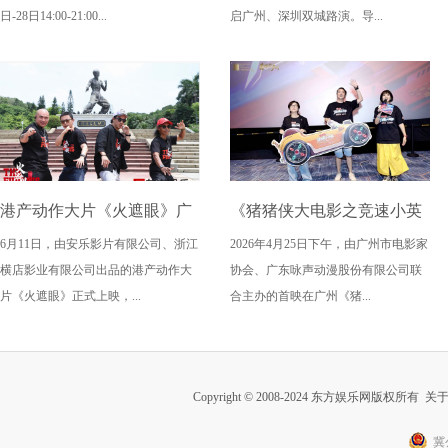
年龄偏见重塑无限可能
日-28日14:00-21:00...
启广州、深圳双城路演。导...
港产动作大片《火遮眼》广
《猪猪侠大电影之竞速小英
6月11日，由安乐影片有限公司、浙江
2026年4月25日下午，由广州市电影家
州路演全场口碑爆棚
雄》广州首映获赞“又燃又
横店影业有限公司出品的港产动作大
协会、广东咏声动漫股份有限公司联
暖” 引爆五一期待
片《火遮眼》正式上映，...
合主办的首映在广州《猪...
Copyright © 2008-2024 东方娱乐网版权所有
关
冀