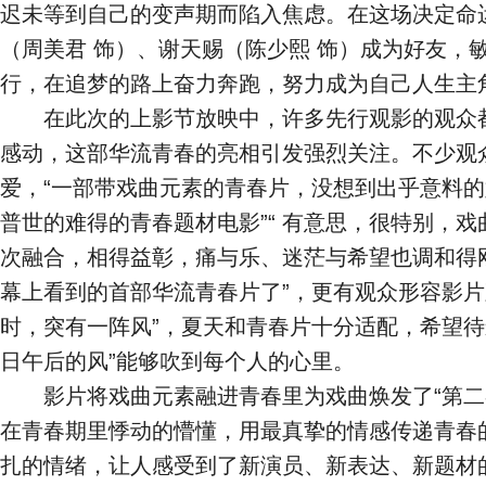
迟未等到自己的变声期而陷入焦虑。在这场决定命
（周美君 饰）、谢天赐（陈少熙 饰）成为好友，
行，在追梦的路上奋力奔跑，努力成为自己人生主
在此次的上影节放映中，许多先行观影的观众都
感动，这部华流青春的亮相引发强烈关注。不少观
爱，“一部带戏曲元素的青春片，没想到出乎意料
普世的难得的青春题材电影”“ 有意思，很特别，
次融合，相得益彰，痛与乐、迷茫与希望也调和得
幕上看到的首部华流青春片了”，更有观众形容影片
时，突有一阵风”，夏天和青春片十分适配，希望待
日午后的风”能够吹到每个人的心里。
影片将戏曲元素融进青春里为戏曲焕发了“第二
在青春期里悸动的懵懂，用最真挚的情感传递青春
扎的情绪，让人感受到了新演员、新表达、新题材的