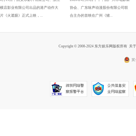
州路演全场口碑爆棚
雄》广州首映获赞“又燃又
横店影业有限公司出品的港产动作大
协会、广东咏声动漫股份有限公司联
暖” 引爆五一期待
片《火遮眼》正式上映，...
合主办的首映在广州《猪...
Copyright © 2008-2024 东方娱乐网版权所有
关
冀