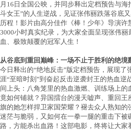
月16日全国公映，并同步释出定档预告与海
斗女王”的人生逆战，见证张伟丽跌落谷底
历程！影片由高分佳作《棒！少年》导演许
3000小时真实纪录，为大家全面呈现张伟
血、极致颠覆的冠军人生！
从谷底到重回巅峰：一场不止于胜利的绝境
今日释出的“绝地反击”版定档预告，展现了
涯“至暗时刻”到奋起反击逆袭封王的热血逆
间上头：八角笼里的热血激燃、训练场上的
竟如何铺就？异国擂台的漫天嘘声、重回王
旗的她怎样捍卫家国荣耀？褪去众人熟知的
迷茫与脆弱，又如何在一拳一腿的重击下被
路，方能杀出血路！这部电影，终将让大家