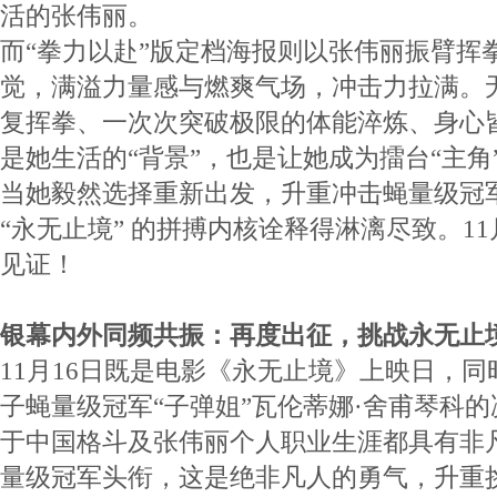
活的张伟丽。
而“拳力以赴”版定档海报则以张伟丽振臂挥
觉，满溢力量感与燃爽气场，冲击力拉满。
复挥拳、一次次突破极限的体能淬炼、身心
是她生活的“背景”，也是让她成为擂台“主角
当她毅然选择重新出发，升重冲击蝇量级冠
“永无止境” 的拼搏内核诠释得淋漓尽致。11
见证！
银幕内外同频共振：再度出征，挑战永无止
11月16日既是电影《永无止境》上映日，同
子蝇量级冠军“子弹姐”瓦伦蒂娜·舍甫琴科
于中国格斗及张伟丽个人职业生涯都具有非
量级冠军头衔，这是绝非凡人的勇气，升重