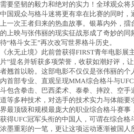
需要坚韧的毅力和绝对的实力！全球观众将
中国观众与格斗迷将更有幸在比赛的同时，
上一次王者归来的热血故事。银幕内外，擂
的上映与张伟丽的现实征战形成了奇妙的同
待“格斗女王”再次改写世界格斗历史。
《永无止境》此前曾获得FIRST青年电影展
片”提名并斩获多项荣誉，收获如潮好评，
者翘首以盼。这部电影不仅仅是张伟丽的个
内首部专业、直观呈现MMA综合格斗与UF
斗包含拳击、巴西柔术、泰拳、摔跤、空手
道等多种技术，对选手的技术实力与体能要求
界最顶级和规模最庞大的职业综合格斗赛事
获得UFC冠军头衔的中国人，可谓在综合格
浓墨重彩的一笔，更让这项运动逐渐被国人