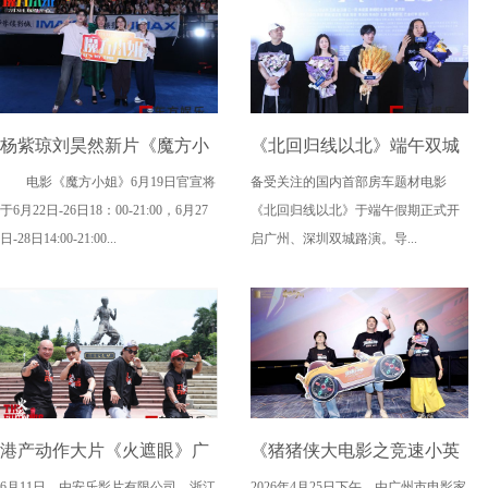
杨紫琼刘昊然新片《魔方小
《北回归线以北》端午双城
电影《魔方小姐》6月19日官宣将
备受关注的国内首部房车题材电影
姐》二轮点映高燃开启 打破
路演，定档6月26日奔赴山海
于6月22日-26日18：00-21:00，6月27
《北回归线以北》于端午假期正式开
年龄偏见重塑无限可能
日-28日14:00-21:00...
启广州、深圳双城路演。导...
港产动作大片《火遮眼》广
《猪猪侠大电影之竞速小英
6月11日，由安乐影片有限公司、浙江
2026年4月25日下午，由广州市电影家