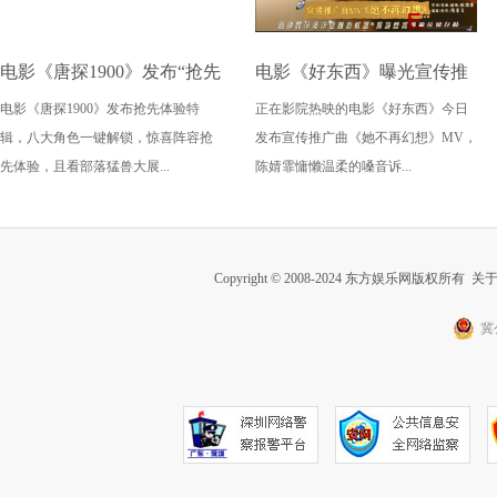
电影《唐探1900》发布“抢先
电影《好东西》曝光宣传推
电影《唐探1900》发布抢先体验特
正在影院热映的电影《好东西》今日
体验”特辑和“拜年啦”版海报
广曲《她不再幻想》MV 传
辑，八大角色一键解锁，惊喜阵容抢
发布宣传推广曲《她不再幻想》MV，
唐人街全员贺新春
递冲破束缚拥抱自我的力量
先体验，且看部落猛兽大展...
陈婧霏慵懒温柔的嗓音诉...
Copyright © 2008-2024 东方娱乐网版权所有
关
冀