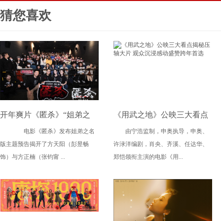
猜您喜欢
开年爽片《匿杀》“姐弟之
《用武之地》公映三大看点
电影《匿杀》发布姐弟之名
由宁浩监制，申奥执导，申奥、
名”版主题预告直戳泪腺 广
揭秘压轴大片 观众沉浸感动
版主题预告揭开了方天阳（彭昱畅
许渌洋编剧，肖央、齐溪、任达华、
州路演张钧甯徐娇讲述动人
盛赞跨年首选
饰）与方正楠（张钧甯 ...
郑恺领衔主演的电影《用...
亲情