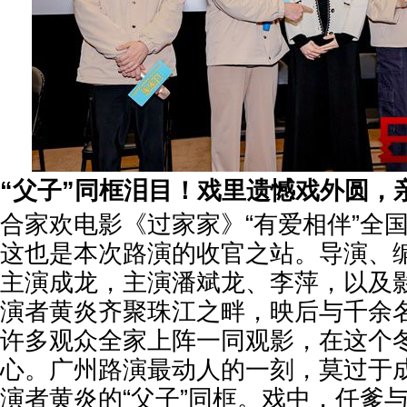
“
父子
”
同框泪目！戏里遗憾戏外圆，
合家欢电影《过家家》“有爱相伴”全
这也是本次路演的收官之站。导演、
主演成龙，主演潘斌龙、李萍，以及影
演者黄炎齐聚珠江之畔，映后与千余
许多观众全家上阵一同观影，在这个
心。广州路演最动人的一刻，莫过于
演者黄炎的“父子”同框。戏中，任爹