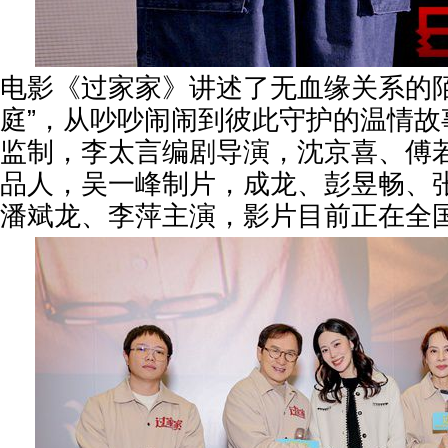
电影《过家家》讲述了无血缘关系的陌
庭”，从吵吵闹闹到彼此守护的温情故
监制，李太言编剧导演，沈京喜、傅
品人，吴一峰制片，成龙、彭昱畅、
潘斌龙、李萍主演，影片目前正在全