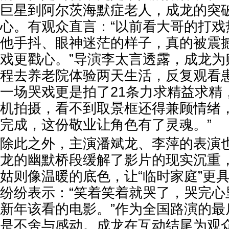
巨星到阿尔茨海默症老人，成龙的突
心。有观众直言：“以前看大哥的打戏
他手抖、眼神迷茫的样子，真的被震
戏更戳心。”导演李太言透露，成龙为
程去养老院体验两天生活，反复观看
一场哭戏更是拍了21条力求精益求精
机拍摄，看不到取景框还得兼顾情绪
完成，这份敬业让角色有了灵魂。”
除此之外，主演潘斌龙、李萍的表演
龙的幽默桥段缓解了影片的现实沉重
姑则像温暖的底色，让“临时家庭”更
纷纷表示：“笑着笑着就哭了，哭完心
新年该看的电影。”作为全国路演的最
是不舍与感动。成龙在互动结尾为观