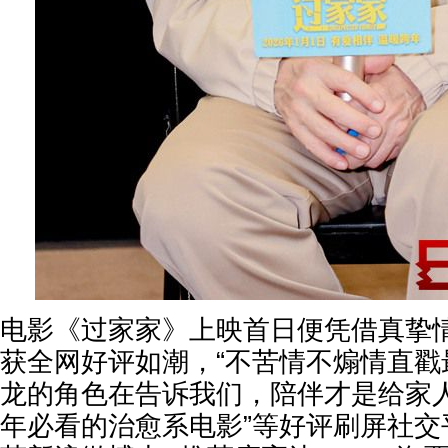
电影《过家家》上映首日便凭借真挚
获全网好评如潮，“不苦情不煽情直戳
龙的角色在告诉我们，陪伴才是给家人
年必看的治愈系电影”等好评刷屏社交