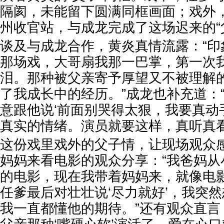
隔阂，未能留下圆满同框画面；戏外
州收官站，与成龙完成了这场迟来的“
谈及与成龙合作，黄炎真情流露：“印
那场戏，大哥扇我那一巴掌，第一次
泪。那种被父亲寄予厚望又不被理解
了我成长中的经历。”成龙也补充道：
意跟他说‘前面别哭得太狠，我要真动
真实的情绪。演员就要这样，真听真看
这份戏里戏外的父子情，让现场观众
妈妈来看电影的观众分享：“我爸妈从
的电影，现在我带着妈妈来，就像电
任爹最后对壮壮说‘尽力就好’，我突
我一直都懂他的期待。”还有观众直言