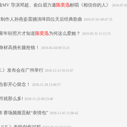
曲MV 导演邓超、俞白眉力邀
陈奕迅
献唱《相信你的人》
2019-07-0
佳专辑制作人孙燕姿震撼演绎四位天后经典歌曲
2019-07-01 09:47:35
濠萦年轻照片才知道
陈奕迅
为何这么爱她？
2019-05-31 11:13:15
儿身材高挑长腿抢镜！
2019-01-04 09:55:21
.E.》发布会在广州举行
2018-12-13 10:21:07
合影开心留念！
2018-11-28 13:49:57
符就那么多!
2018-11-23 09:23:46
弟 赛场频频贡献“表情包”
2018-11-05 11:06:42
.V.E.》专辑创作过程