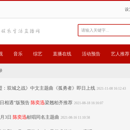
设
视
音乐
综艺
直播在线
活动预告
艺人推荐
录
盟：双城之战》中文主题曲《孤勇者》即日上线
2021-11-08 16:12:43
夏日相遇”版预告
陈奕迅
梁翘柏齐推荐
2021-08-18 16:16:07
9月3日
陈奕迅
献唱同名主题曲
2021-08-16 11:10:58