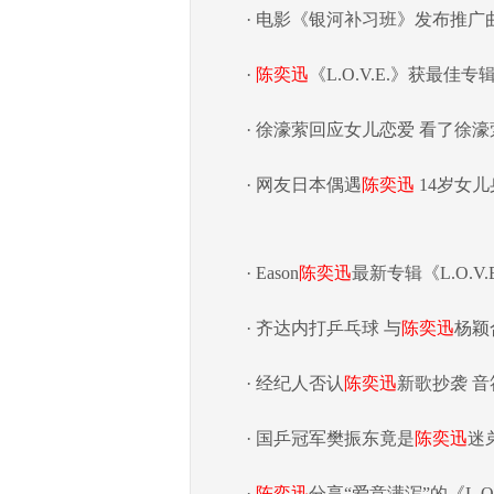
· 电影《银河补习班》发布推广
·
陈奕迅
《L.O.V.E.》获最
· 徐濠萦回应女儿恋爱 看了徐
· 网友日本偶遇
陈奕迅
14岁女
· Eason
陈奕迅
最新专辑《L.O.V
· 齐达内打乒乓球 与
陈奕迅
杨颖
· 经纪人否认
陈奕迅
新歌抄袭 音
· 国乒冠军樊振东竟是
陈奕迅
迷
·
陈奕迅
分享“爱意满泻”的《L.O