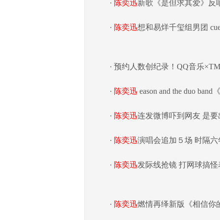
·
陈奕迅
新歌《是但求其爱》反响热
·
陈奕迅
想和易烊千玺组男团 c
· 预约人数创纪录！QQ音乐×TME 
·
陈奕迅
eason and the duo
·
陈奕迅
连发微博吓到网友 是
·
陈奕迅
演唱会追加５场 时隔
·
陈奕迅
发际线抢镜 打网球搞
·
陈奕迅
燃情再绎新版《相信你