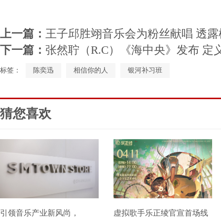
上一篇：
王子邱胜翊音乐会为粉丝献唱 透
下一篇：
张然聍（R.C）《海中央》发布 定
标签：
陈奕迅
相信你的人
银河补习班
猜您喜欢
引领音乐产业新风尚，
虚拟歌手乐正绫官宣首场线