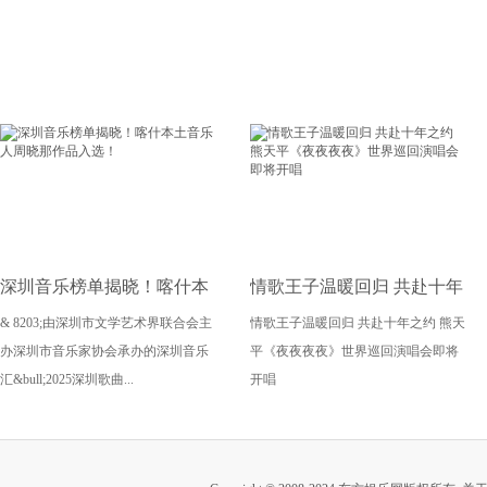
SMTOWN STORE上海店正
下个唱，4月11日闪耀申城
式亮相
深圳音乐榜单揭晓！喀什本
情歌王子温暖回归 共赴十年
& 8203;由深圳市文学艺术界联合会主
情歌王子温暖回归 共赴十年之约 熊天
土音乐人周晓那作品入选！
之约 熊天平《夜夜夜夜》世
办深圳市音乐家协会承办的深圳音乐
平《夜夜夜夜》世界巡回演唱会即将
界巡回演唱会即将开唱
汇&bull;2025深圳歌曲...
开唱