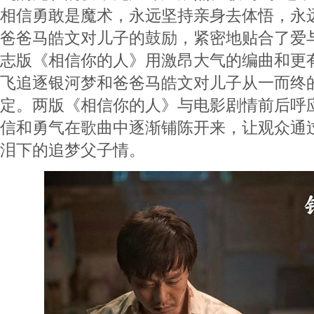
相信勇敢是魔术，永远坚持亲身去体悟，永
爸爸马皓文对儿子的鼓励，紧密地贴合了爱
志版《相信你的人》用激昂大气的编曲和更
飞追逐银河梦和爸爸马皓文对儿子从一而终
定。两版《相信你的人》与电影剧情前后呼
信和勇气在歌曲中逐渐铺陈开来，让观众通
泪下的追梦父子情。