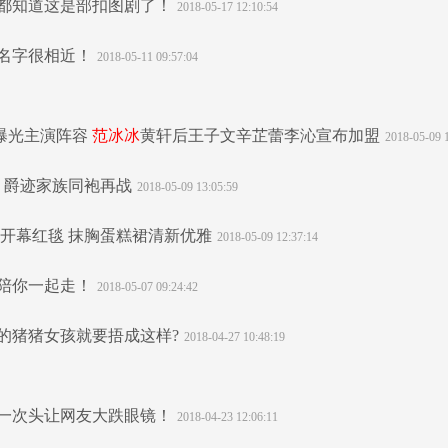
都知道这是部扣图剧了！
2018-05-17 12:10:54
的名字很相近！
2018-05-11 09:57:04
度曝光主演阵容
范冰冰
黄轩后王子文辛芷蕾李沁宣布加盟
2018-05-09 
期 爵迹家族同袍再战
2018-05-09 13:05:59
纳开幕红毯 抹胸蛋糕裙清新优雅
2018-05-09 12:37:14
路陪你一起走！
2018-05-07 09:24:42
的猪猪女孩就要捂成这样?
2018-04-27 10:48:19
洗一次头让网友大跌眼镜！
2018-04-23 12:06:11