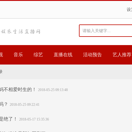
设
视
音乐
综艺
直播在线
活动预告
艺人推荐
录
爸妈不相爱时生的！
2018-05-25 09:13:48
吗？
2018-05-25 09:22:41
是绝了！
2018-05-17 15:35:36