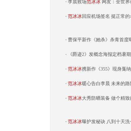
· 李晨救场
范冰冰
网友：全世界
·
范冰冰
回应机场签名 挺正常
· 曹保平新作《她杀》杀青首
· 《爵迹2》发概念海报定档暑
·
范冰冰
携新作《355》现身戛
·
范冰冰
暖心告白李晨 未来的
·
范冰冰
大秀防晒装备 做个精致
·
范冰冰
曝护发秘诀 八到十天