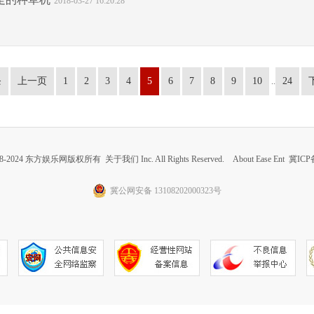
2018-03-27 16:20:28
条
上一页
1
2
3
4
5
6
7
8
9
10
24
..
 2008-2024 东方娱乐网版权所有
关于我们
Inc. All Rights Reserved. About Ease Ent
冀ICP备
冀公网安备 13108202000323号