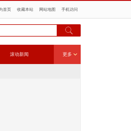
为首页
收藏本站
网站地图
手机访问
滚动新闻
更多