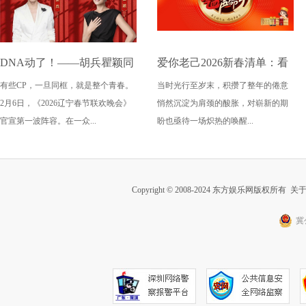
DNA动了！——胡兵瞿颖同
爱你老己2026新春清单：看
有些CP，一旦同框，就是整个青春。
当时光行至岁末，积攒了整年的倦意
框《2026辽宁春晚》
潘帅狂爱演唱会，唱响气血
2月6日，《2026辽宁春节联欢晚会》
悄然沉淀为肩颈的酸胀，对崭新的期
声命力
官宣第一波阵容。在一众...
盼也亟待一场炽热的唤醒...
Copyright © 2008-2024 东方娱乐网版权所有
关
冀