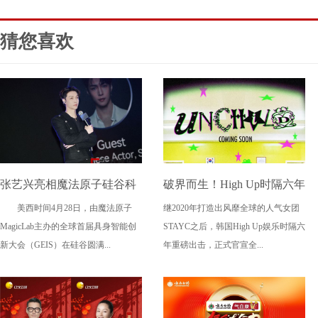
猜您喜欢
张艺兴亮相魔法原子硅谷科
破界而生！High Up时隔六年
美西时间4月28日，由魔法原子
继2020年打造出风靡全球的人气女团
技盛会 助力中国科技与文化
再出王牌 新女团UNCHILD
MagicLab主办的全球首届具身智能创
STAYC之后，韩国High Up娱乐时隔六
走向全球舞台
携"叛逆新概念"4.21震撼出
新大会（GEIS）在硅谷圆满...
年重磅出击，正式官宣全...
道