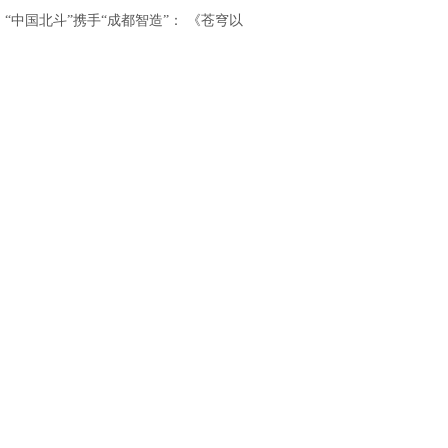
重磅发布
.
“中国北斗”携手“成都智造”： 《苍穹以
北》亮相香港国际影视展，开启“影旅融
合”出海新篇章