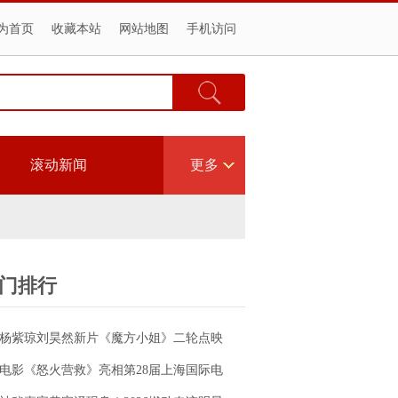
为首页
收藏本站
网站地图
手机访问
滚动新闻
更多
门排行
杨紫琼刘昊然新片《魔方小姐》二轮点映
高燃开启 打破年龄偏见重塑无限可能
电影《怒火营救》亮相第28届上海国际电
影节！导演王清亭、功夫女星母其弥雅红