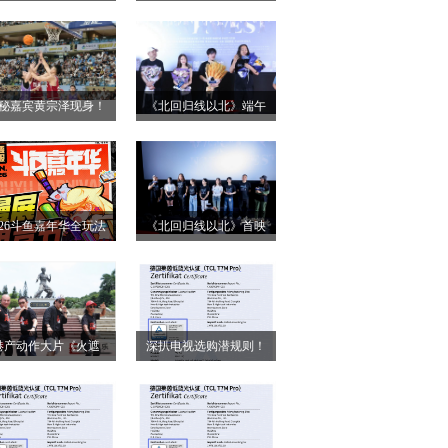
小姐》二轮点映高燃
第28届上海国际电影
启 打破年龄偏见重塑
节！导演王清亭、功夫
无限可能
女星母其弥雅红毯同台
秘嘉宾黄宗泽现身！
《北回归线以北》端午
释硬核动作大片
026燃动奇迹明星篮球
双城路演，定档6月26日
点燃“全民迎省运”热潮
奔赴山海
026斗鱼嘉年华全玩法
《北回归线以北》首映
锁，4天狂欢指南请收
圆满落幕 房车旅途解锁
好
人生百态
港产动作大片《火遮
深扒电视选购潜规则！
》广州路演全场口碑
认准这三大要点，再也
爆棚
不被坑