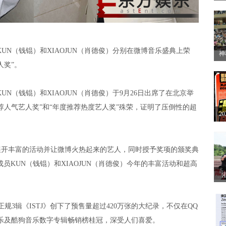
方
开
KUN（钱锟）和XIAOJUN（肖德俊）分别在微博音乐盛典上荣
神
人奖”。
2
赛
UN（钱锟）和XIAOJUN（肖德俊）于9月26日出席了在北京举
度推荐人气艺人奖”和“年度推荐热度艺人奖”殊荣，证明了压倒性的超
2
解
展开丰富的活动并让微博火热起来的艺人，同时授予奖项的颁奖典
成员KUN（钱锟）和XIAOJUN（肖德俊）今年的丰富活动和超高
眼
正规3辑《ISTJ》创下了预售量超过420万张的大纪录，不仅在QQ
音乐及酷狗音乐数字专辑畅销榜桂冠，深受人们喜爱。