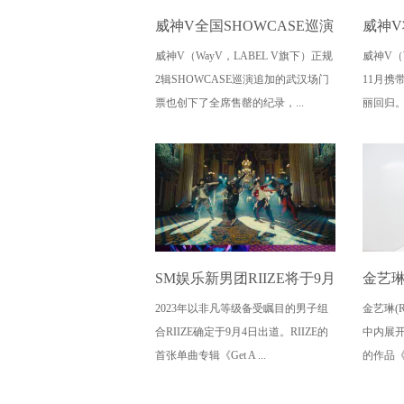
威神V全国SHOWCASE巡演
威神V
威神V（WayV，LABEL V旗下）正规
威神V（
武汉场门票全部售罄，主打
辑《On
2辑SHOWCASE巡演追加的武汉场门
11月携带
曲表演视频公开，引关注！
归，
票也创下了全席售罄的纪录，...
丽回归。
SM娱乐新男团RIIZE将于9月
金艺琳
2023年以非凡等级备受瞩目的男子组
金艺琳(R
4日发行首张单曲专辑《Get
RIC
合RIIZE确定于9月4日出道。RIIZE的
中内展
A Guitar》，进入历代级出道
了“金
首张单曲专辑《Get A ...
的作品《B
倒计
极与