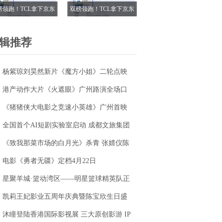
榜领跑！TCL拿下京东
双榜领跑！TCL拿下京东
18电视成交榜TOP1，
618电视成交榜TOP1，
7M Pro登顶抖音单品榜
T7M Pro登顶抖音单品榜
辑推荐
杨紫琼刘昊然新片《魔方小姐》二轮点映
高燃开启 打破年龄偏见重塑无限可能
港产动作大片《火遮眼》广州路演全场口
碑爆棚
《猪猪侠大电影之竞速小英雄》广州首映
获赞“又燃又暖” 引爆五一期待
全国首个AI短剧实验室启动 成都文旅集团
全面抢滩数字文创新高地
《致我那菜市场的白月光》杀青 张婧仪陈
靖可心向野互成光
电影《勇者无疆》定档4月22日
星聚羊城·篮动湾区——明星篮球精英队正
式成立
凯莉王妃影业五周年庆典暨陈宝欣生日盛
典圆满落幕
沐瞳登陆香港国际影视展 三大原创影游 IP