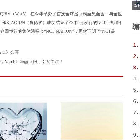
双
通过威神V（WayV）在今年举办了首次全球巡回粉丝见面会，与全世
6
XIAOJUN（肖德俊）成功结束了今年8月发行的NCT正规4辑
T
编
场巡回举行的集体演唱会“NCT NATION”，再次证明了“NCT品
1.
itar》公开
2.
My Youth》华丽回归，引发关注！
3.
4.
5.
6.
7.
8.
9.