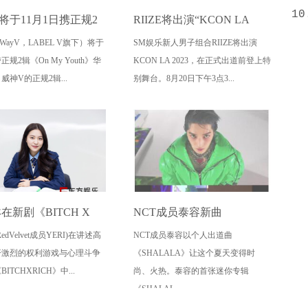
10
将于11月1日携正规2
RIIZE将出演“KCON LA
WayV，LABEL V旗下）将于
SM娱乐新人男子组合RIIZE将出演
 My Youth》华丽回
2023”，出道前登上特别舞
正规2辑《On My Youth》华
KCON LA 2023，在正式出道前登上特
引发关注！
台，引发关注！
威神V的正规2辑...
别舞台。8月20日下午3点3...
在新剧《BITCH X
NCT成员泰容新曲
edVelvet成员YERI)在讲述高
NCT成员泰容以个人出道曲
H》中以霸气的面貌展现
《SHALALA》独特的
开激烈的权利游戏与心理斗争
《SHALALA》让这个夏天变得时
艺琳牌黑暗青春”，以
collector视频公开
ITCHXRICH》中...
尚、火热。泰容的首张迷你专辑
《SHALAL...
极的