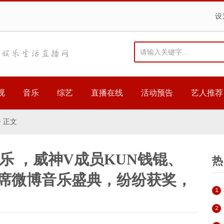
设
视
音乐
综艺
直播在线
活动预告
艺人推荐
> 正文
乐 ，威神V成员KUN钱锟、
热
俊出席微博音乐盛典，纷纷获奖，
1
2