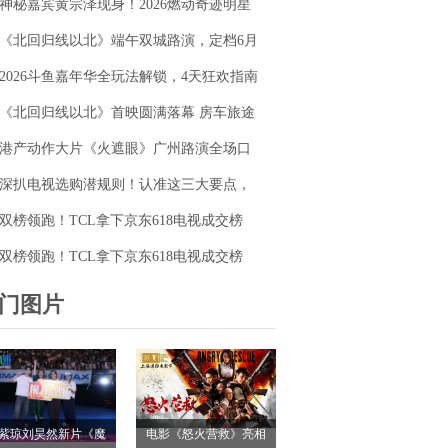
神秘嘉宾黄宗泽现身！2026燃动奇迹明星
毯同台释硬核动作大片
篮球赛点燃“全民迎省运”热潮
《北回归线以北》端午双城路演，定档6月
26日奔赴山海
2026斗鱼嘉年华全玩法解锁，4天狂欢指南
请收好
《北回归线以北》首映圆满落幕 房车旅途
解锁人生百态
港产动作大片《火遮眼》广州路演全场口
碑爆棚
深扒电视选购潜规则！认准这三大要点，
再也不被坑
双榜领跑！TCL拿下京东618电视成交榜
TOP1，T7M Pro登顶抖音单品榜
双榜领跑！TCL拿下京东618电视成交榜
TOP1，T7M Pro登顶抖音单品榜
门图片
紫琼刘昊然新片《魔
电影《怒火营救》亮相