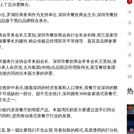
3
站上了总决赛舞台。
4
位,罗湖区商务局作为支持单位,深圳市餐饮商会主办,深圳市餐饮
制品旗下黑白品牌联合承办。
5
6
商会常务会长王英知,深圳市餐饮商会执行会长余剑锋,荷兰皇家菲
海董事长刘建玲,精众传媒总经理郑关平等领导、嘉宾及品牌参赛
7
赛。
8
饮服务行业协会常务副会长、深圳市餐饮商会常务会长王英知,港
9
承人余庆池,太兴集团(内地)出品部总经理陈伟光,新宝餐饮集团
光德共同担任本届大赛的评委。
10
在致辞中表示,随着深圳的经济发展和人口增长,茶餐厅在深圳的数
热
可或缺的一部分。据不完全统计,深圳拥有3000多家港式茶餐厅,
文化之一。
充分能代表茶餐厅的明星产品。本届湾区奶茶大赛通过选手们同台
的同时,进而推动港式茶餐厅行业的发展。
杨
及,第一届比赛我们不负众望,凭着创新的模式,高度透明的打分机