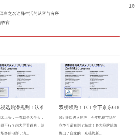
10
云璃白之名诠释生活的从容与有序
满收官
电视选购潜规则！认准
双榜领跑！TCL拿下京东618
剧太上头，一看就是大半天，
618 狂欢进入尾声，今年电视市场的
大要点，再也不被坑
电视成交榜TOP1，T7M Pro
胀得不行？想大屏看得爽，结
竞争可谓卷到了极致！各大品牌纷纷
登顶抖音单品榜
场多的电影，演...
搬出了自家的一众强势新...