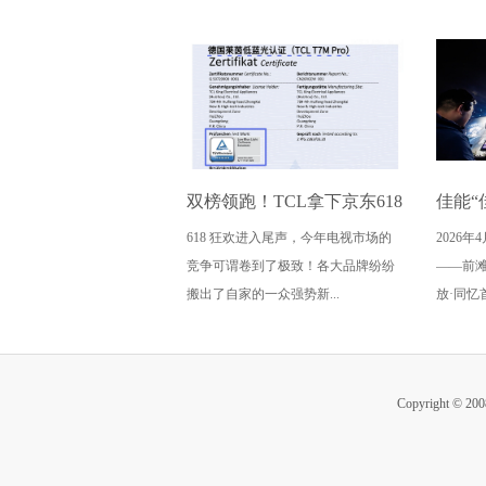
双榜领跑！TCL拿下京东618
佳能“
618 狂欢进入尾声，今年电视市场的
2026
电视成交榜TOP1，T7M Pro
怒放·
竞争可谓卷到了极致！各大品牌纷纷
——前
登顶抖音单品榜
传递
搬出了自家的一众强势新...
放·同忆
Copyright ©