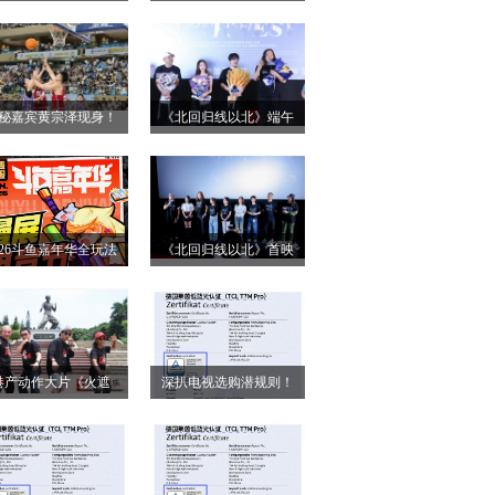
小姐》二轮点映高燃
第28届上海国际电影
启 打破年龄偏见重塑
节！导演王清亭、功夫
无限可能
女星母其弥雅红毯同台
秘嘉宾黄宗泽现身！
《北回归线以北》端午
释硬核动作大片
026燃动奇迹明星篮球
双城路演，定档6月26日
点燃“全民迎省运”热潮
奔赴山海
026斗鱼嘉年华全玩法
《北回归线以北》首映
锁，4天狂欢指南请收
圆满落幕 房车旅途解锁
好
人生百态
港产动作大片《火遮
深扒电视选购潜规则！
》广州路演全场口碑
认准这三大要点，再也
爆棚
不被坑