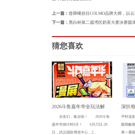
上一篇：
曾舜晞担任COLMO品牌大师，以
下一篇：
黑白杯第二届湾区奶茶大赛决赛圆
猜您喜欢
2026斗鱼嘉年华全玩法解
深扒
水友们，集合啦！ 2026斗鱼
平时追
锁，4天狂欢指南请收好
这三
嘉年华倒计时6天！ 6月25日-28
眼睛酸
日，武汉国际博览中心，2...
果一看暗