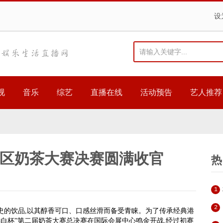
设
视
音乐
综艺
直播在线
活动预告
艺人推荐
区奶茶大赛决赛圆满收官
热
1
2
史的饮品,以其醇香可口、口感丝滑而备受青睐。为了传承经典港
,“黑白杯”第二届奶茶大赛总决赛在国际会展中心鸣金开战,经过初赛