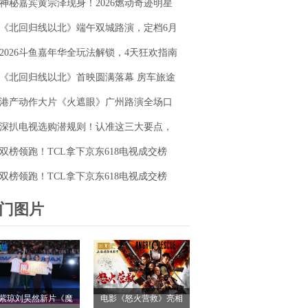
神秘嘉宾黄宗泽现身！2026燃动奇迹明星
毯同台释硬核动作大片
篮球赛点燃“全民迎省运”热潮
《北回归线以北》端午双城路演，定档6月
26日奔赴山海
2026斗鱼嘉年华全玩法解锁，4天狂欢指南
请收好
《北回归线以北》首映圆满落幕 房车旅途
解锁人生百态
港产动作大片《火遮眼》广州路演全场口
碑爆棚
深扒电视选购潜规则！认准这三大要点，
再也不被坑
双榜领跑！TCL拿下京东618电视成交榜
TOP1，T7M Pro登顶抖音单品榜
双榜领跑！TCL拿下京东618电视成交榜
TOP1，T7M Pro登顶抖音单品榜
门图片
紫琼刘昊然新片《魔
电影《怒火营救》亮相