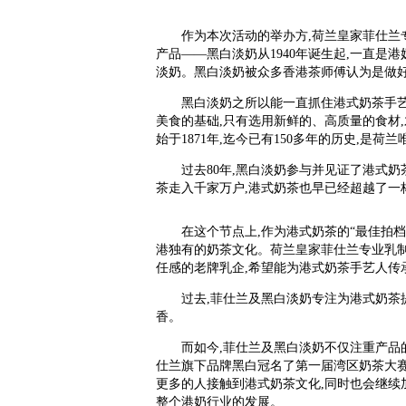
作为本次活动的举办方,荷兰皇家菲仕
产品——黑白淡奶从1940年诞生起,一直是
淡奶。黑白淡奶被众多香港茶师傅认为是做
黑白淡奶之所以能一直抓住港式奶茶手艺
美食的基础,只有选用新鲜的、高质量的食材
始于1871年,迄今已有150多年的历史,是
过去80年,黑白淡奶参与并见证了港式
茶走入千家万户,港式奶茶也早已经超越了一
在这个节点上,作为港式奶茶的“最佳拍档
港独有的奶茶文化。荷兰皇家菲仕兰专业乳制
任感的老牌乳企,希望能为港式奶茶手艺人传
过去,菲仕兰及黑白淡奶专注为港式奶茶
香。
而如今,菲仕兰及黑白淡奶不仅注重产品的
仕兰旗下品牌黑白冠名了第一届湾区奶茶大赛
更多的人接触到港式奶茶文化,同时也会继续
整个港奶行业的发展。