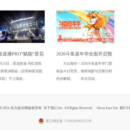
佳直播PRO”赋能“星花
2026斗鱼嘉年华全面开启预
年4月25日，星花怒放·同忆首歌
万众期待！2026斗鱼嘉年华门票
同忆首歌” 用电影质感
售 夏日电竞音乐狂欢落地武
滩群星演唱会（后简称星花怒
权益今日官宣，场馆地图与完整日程
视听艺术表达
汉
首歌）于上海前...
同步解锁。 本次活动...
 2008-2024 东方娱乐网版权所有
关于我们
Inc. All Rights Reserved. About Ease Ent
冀ICP备
冀公网安备 13108202000323号