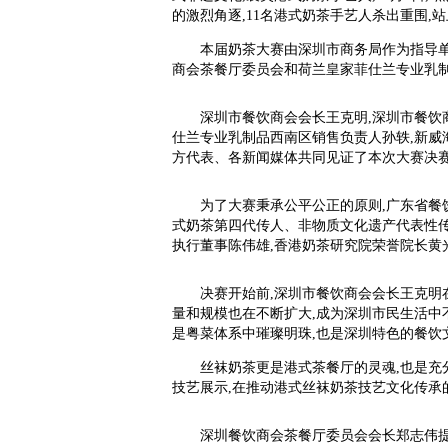
的激烈角逐,11名港式奶茶手艺人杀出重围,
本届奶茶大赛由深圳市商务局作为指导单
商会茶餐厅委员会和荷兰皇家菲仕兰专业乳
深圳市餐饮商会会长王克明,深圳市餐饮
仕兰专业乳制品西南区销售负责人孙轶,新威
方代表、各新闻媒体共同见证了本次大赛决
为了大赛秉承公平公正的原则,广东省餐
式奶茶第四代传人、非物质文化遗产代表性传
执行董事陈伟雄,香港奶茶研究院荣誉院长黄
决赛开始前,深圳市餐饮商会会长王克明
量和规模也在不断扩大,成为深圳市民生活中不
是粤菜体系中璀璨明珠,也是深圳特色的餐饮
丝袜奶茶更是港式茶餐厅的灵魂,也是
技艺展示,在推动港式丝袜奶茶技艺文化传承
深圳餐饮商会茶餐厅委员会会长郑志伟提