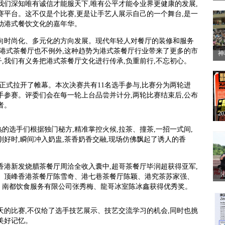
我们深知唯有诚信才能服天下,唯有公平才能令业界更健康的发展,
方
赛平台。这不仅是个比赛,更是让手艺人展示自己的一个舞台,是一
开
动港式餐饮文化的嘉年华。
始向时尚化、多元化的方向发展。现代年轻人对餐厅的装修和服务
,港式茶餐厅也不例外,这种趋势为港式茶餐厅行业带来了更多的市
神
,我们有义务把港式茶餐厅文化进行传承,负重前行,不忘初心。
2
赛
赛正式拉开了帷幕。本次决赛共有11名选手参与,比赛分为两轮进
手参赛。评委们会在每一轮上台品尝并计分,两轮比赛结束后,公布
者。
2
解
的选手们根据独门秘方,精准掌控火候,拉茶、撞茶,一招一式间,
刚好时,瞬间冲入奶盅,茶香奶香交融,现场仿佛飘起了诱人的香
香港新发烧腊茶餐厅周洽全收入囊中,超哥茶餐厅毕润超获得亚军,
、顶峰香港茶餐厅陈雪奇、港七巷茶餐厅陈颖、港究茶苏家强、
、南都饮食服务有限公司张秀梅、龍哥冰室陈冰鑫获得优秀奖。
眼
4天的比赛,不仅给了选手技艺展示、技艺交流学习的机会,同时也挑
美好记忆。