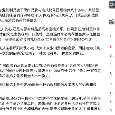
双
兰专业乳制品旗下黑白品牌与港式奶茶已经相伴八十多年。其明星
6
港奶经典味道的灵魂搭档,有人称,提到港式奶茶,人们就会想到黑白
T
好正宗港式奶茶的关键之一。
编
人的心,还是与原材料品质高有直接关系。如同烹饪,食材是制作
,才能烹饪出美味可口的菜肴。黑白品牌母公司荷兰皇家菲仕兰创
1.
荷兰唯一获得皇家称号的乳品企业,世界最大的合作乳制品公司之一。
2.
奶茶从茶餐厅到街头小巷,成为了众多消费者的喜爱。而随着港式奶
杯饮品的范畴,它成为了一种文化符号,一种文化的象征。
3.
4.
”,黑白淡奶从幕后走到台前,举办奶茶赛事,让更多的人品味到香
品中国总经理杜静表示,港奶文化,源远流长,菲仕兰作为一家有责
5.
承和港奶文化发扬光大出一份力。
6.
提供精选上等牛奶,确保每一杯奶茶都能散发出诱人的奶香和茶
7.
品质,还致力积极推动港式奶茶文化的传播。2019年,荷兰皇家菲
8.
,而今年举办了第二届。未来,他们还通过各种活动和推广方式,让
加强与各行业协会和机构的合作,培养和帮助更多的人才,借此推动
9.