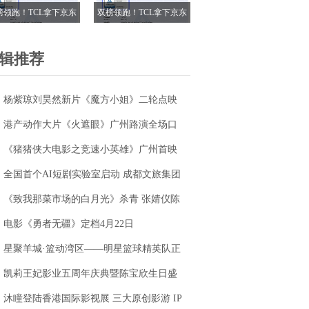
榜领跑！TCL拿下京东
双榜领跑！TCL拿下京东
18电视成交榜TOP1，
618电视成交榜TOP1，
7M Pro登顶抖音单品榜
T7M Pro登顶抖音单品榜
辑推荐
杨紫琼刘昊然新片《魔方小姐》二轮点映
高燃开启 打破年龄偏见重塑无限可能
港产动作大片《火遮眼》广州路演全场口
碑爆棚
《猪猪侠大电影之竞速小英雄》广州首映
获赞“又燃又暖” 引爆五一期待
全国首个AI短剧实验室启动 成都文旅集团
全面抢滩数字文创新高地
《致我那菜市场的白月光》杀青 张婧仪陈
靖可心向野互成光
电影《勇者无疆》定档4月22日
星聚羊城·篮动湾区——明星篮球精英队正
式成立
凯莉王妃影业五周年庆典暨陈宝欣生日盛
典圆满落幕
沐瞳登陆香港国际影视展 三大原创影游 IP