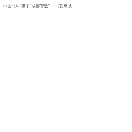
重磅发布
.
“中国北斗”携手“成都智造”： 《苍穹以
北》亮相香港国际影视展，开启“影旅融
合”出海新篇章