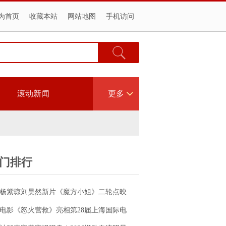
为首页
收藏本站
网站地图
手机访问
滚动新闻
更多
门排行
杨紫琼刘昊然新片《魔方小姐》二轮点映
高燃开启 打破年龄偏见重塑无限可能
电影《怒火营救》亮相第28届上海国际电
影节！导演王清亭、功夫女星母其弥雅红