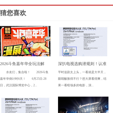
猜您喜欢
2026斗鱼嘉年华全玩法解
深扒电视选购潜规则！认准
水友们，集合啦！ 2026斗鱼
平时追剧太上头，一看就是大半天，
锁，4天狂欢指南请收好
这三大要点，再也不被坑
嘉年华倒计时6天！ 6月25日-28
眼睛酸胀得不行？想大屏看得爽，结
日，武汉国际博览中心，2...
果一看暗场多的电影，演...