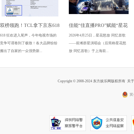
双榜领跑！TCL拿下京东618
佳能“佳直播PRO”赋能“星花
618 狂欢进入尾声，今年电视市场的
2026年4月25日，星花怒放·同忆首歌
电视成交榜TOP1，T7M Pro
怒放·同忆首歌” 用电影质感
竞争可谓卷到了极致！各大品牌纷纷
——前滩群星演唱会（后简称星花怒
登顶抖音单品榜
传递视听艺术表达
搬出了自家的一众强势新...
放·同忆首歌）于上海前...
Copyright © 2008-2024 东方娱乐网版权所有
关
冀