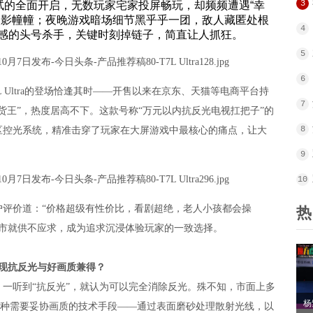
3
测试的全面开启，无数玩家宅家投屏畅玩，却频频遭遇“幸
人影幢幢；夜晚游戏暗场细节黑乎乎一团，敌人藏匿处根
4
感的头号杀手，关键时刻掉链子，简直让人抓狂。
5
6
L Ultra的登场恰逢其时——开售以来在京东、天猫等电商平台持
7
货王”，热度居高不下。这款号称“万元以内抗反光电视扛把子”的
8
区控光系统，精准击穿了玩家在大屏游戏中最核心的痛点，让大
9
10
户评价道：“价格超级有性价比，看剧超绝，老人小孩都会操
热
一经上市就供不应求，成为追求沉浸体验玩家的一致选择。
如何实现抗反光与好画质兼得？
一听到“抗反光”，就认为可以完全消除反光。殊不知，市面上多
杨
一种需要妥协画质的技术手段——通过表面磨砂处理散射光线，以