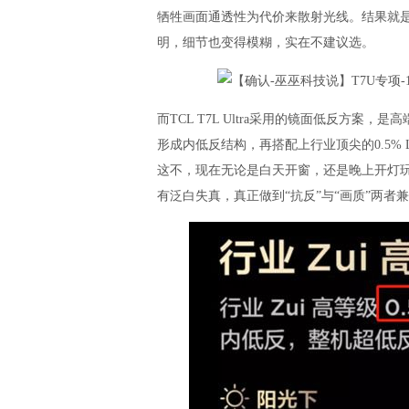
牺牲画面通透性为代价来散射光线。结果就
明，细节也变得模糊，实在不建议选。
而TCL T7L Ultra采用的镜面低反方案
形成内低反结构，再搭配上行业顶尖的0.5% L
这不，现在无论是白天开窗，还是晚上开灯
有泛白失真，真正做到“抗反”与“画质”两