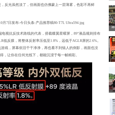
方
是，反光虽然淡了，但画面也仿佛蒙上一层薄雾，色彩不再鲜
开
神
，是高端电视抗反技术路线的代表，搭载蝶翼星曜屏，89°液晶规则排布
2
R低反膜，将整体反射率压低至1.8%，远低于AGLR屏的2.6%。
赛
玩游戏，屏幕依旧干干净净，再也看不到恼人的倒影，画面也没
者兼得，让你在任何光线下，都能沉浸于每一帧精彩。
2
解
眼