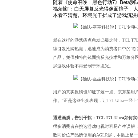
随着《使命召唤：黑色行动7》Beta
福烦恼”：白天屏幕反光得像面镜子，
本看不清楚。环境光干扰成了游戏沉浸
就在这样的游戏痛点愈发凸显之时，TCL T7
续引发抢购热潮，迅速成为消费者口中的“断
产品，凭借独特的镜面抗反光技术和万象分
屏游戏体验不再受制于环境光。
用户的真实反馈也印证了这一点。京东某用
作。”正是这些出众表现，让T7L Ultra
通透画质，告别干扰：TCL T7L Ultra
很多消费者在挑选游戏电视时容易产生误解：
数同价位产品所使用的AGLR屏，本质上是