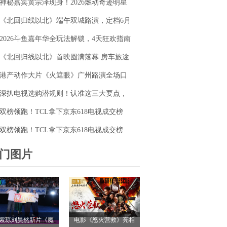
神秘嘉宾黄宗泽现身！2026燃动奇迹明星
毯同台释硬核动作大片
篮球赛点燃“全民迎省运”热潮
《北回归线以北》端午双城路演，定档6月
26日奔赴山海
2026斗鱼嘉年华全玩法解锁，4天狂欢指南
请收好
《北回归线以北》首映圆满落幕 房车旅途
解锁人生百态
港产动作大片《火遮眼》广州路演全场口
碑爆棚
深扒电视选购潜规则！认准这三大要点，
再也不被坑
双榜领跑！TCL拿下京东618电视成交榜
TOP1，T7M Pro登顶抖音单品榜
双榜领跑！TCL拿下京东618电视成交榜
TOP1，T7M Pro登顶抖音单品榜
门图片
紫琼刘昊然新片《魔
电影《怒火营救》亮相