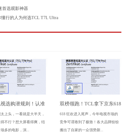
体育迷首选观影神器
人为何选TCL T7L Ultra
电视选购潜规则！认准
双榜领跑！TCL拿下京东618
剧太上头，一看就是大半天，
618 狂欢进入尾声，今年电视市场的
大要点，再也不被坑
电视成交榜TOP1，T7M Pro
胀得不行？想大屏看得爽，结
竞争可谓卷到了极致！各大品牌纷纷
登顶抖音单品榜
场多的电影，演...
搬出了自家的一众强势新...