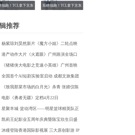
榜领跑！TCL拿下京东
双榜领跑！TCL拿下京东
18电视成交榜TOP1，
618电视成交榜TOP1，
7M Pro登顶抖音单品榜
T7M Pro登顶抖音单品榜
辑推荐
杨紫琼刘昊然新片《魔方小姐》二轮点映
高燃开启 打破年龄偏见重塑无限可能
港产动作大片《火遮眼》广州路演全场口
碑爆棚
《猪猪侠大电影之竞速小英雄》广州首映
获赞“又燃又暖” 引爆五一期待
全国首个AI短剧实验室启动 成都文旅集团
全面抢滩数字文创新高地
《致我那菜市场的白月光》杀青 张婧仪陈
靖可心向野互成光
电影《勇者无疆》定档4月22日
星聚羊城·篮动湾区——明星篮球精英队正
式成立
凯莉王妃影业五周年庆典暨陈宝欣生日盛
典圆满落幕
沐瞳登陆香港国际影视展 三大原创影游 IP