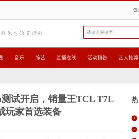
设
视
音乐
综艺
直播在线
活动预告
艺人推荐
a测试开启，销量王TCL T7L
热
ra成玩家首选装备
1
2