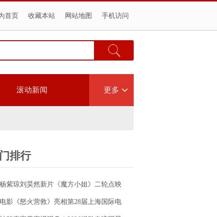
为首页
收藏本站
网站地图
手机访问
滚动新闻
更多
门排行
杨紫琼刘昊然新片《魔方小姐》二轮点映
高燃开启 打破年龄偏见重塑无限可能
电影《怒火营救》亮相第28届上海国际电
影节！导演王清亭、功夫女星母其弥雅红