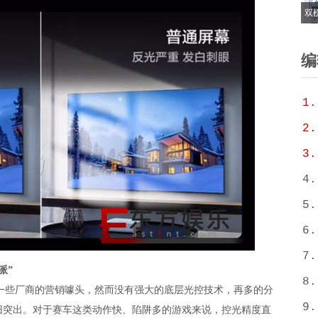
双
6
T
编
1.
2.
3.
4.
5.
6.
7.
派”
8.
成为一些厂商的营销噱头，然而没有强大的底层光控技术，再多的分
9.
旧突出。对于赛车这类动作快、陷阱多的游戏来说，控光精度直