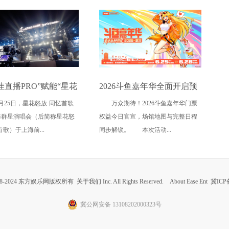
佳直播PRO”赋能“星花
2026斗鱼嘉年华全面开启预
年4月25日，星花怒放·同忆首歌
万众期待！2026斗鱼嘉年华门票
同忆首歌” 用电影质感
售 夏日电竞音乐狂欢落地武
滩群星演唱会（后简称星花怒
权益今日官宣，场馆地图与完整日程
视听艺术表达
汉
首歌）于上海前...
同步解锁。 本次活动...
 2008-2024 东方娱乐网版权所有
关于我们
Inc. All Rights Reserved. About Ease Ent
冀ICP备
冀公网安备 13108202000323号