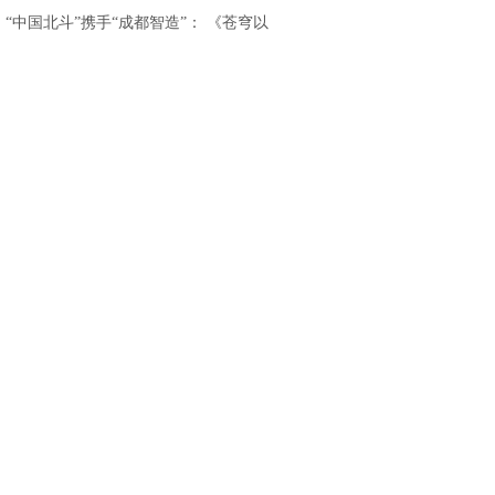
重磅发布
.
“中国北斗”携手“成都智造”： 《苍穹以
北》亮相香港国际影视展，开启“影旅融
合”出海新篇章