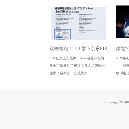
双榜领跑！TCL拿下京东618
佳能“
618 狂欢进入尾声，今年电视市场的
2026
电视成交榜TOP1，T7M Pro
怒放·
竞争可谓卷到了极致！各大品牌纷纷
——前
登顶抖音单品榜
传递
搬出了自家的一众强势新...
放·同忆
Copyright ©