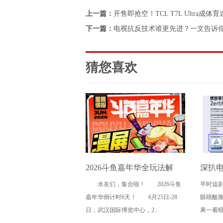
上一篇：
开售即抢空！TCL T7L Ultra成
下一篇：
电视抗反技术谁更先进？一文告诉你懂行的
猜您喜欢
2026斗鱼嘉年华全玩法解
深扒
水友们，集合啦！ 2026斗鱼
平时追
锁，4天狂欢指南请收好
这三
嘉年华倒计时6天！ 6月25日-28
眼睛酸
日，武汉国际博览中心，2...
果一看暗