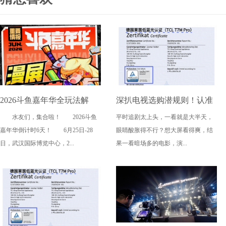
2026斗鱼嘉年华全玩法解
深扒电视选购潜规则！认准
水友们，集合啦！ 2026斗鱼
平时追剧太上头，一看就是大半天，
锁，4天狂欢指南请收好
这三大要点，再也不被坑
嘉年华倒计时6天！ 6月25日-28
眼睛酸胀得不行？想大屏看得爽，结
日，武汉国际博览中心，2...
果一看暗场多的电影，演...