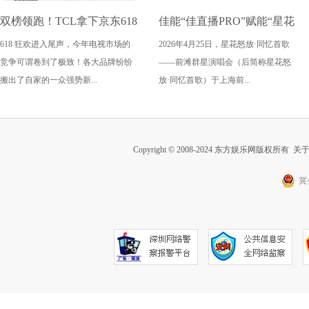
双榜领跑！TCL拿下京东618
佳能“佳直播PRO”赋能“星花
618 狂欢进入尾声，今年电视市场的
2026年4月25日，星花怒放·同忆首歌
电视成交榜TOP1，T7M Pro
怒放·同忆首歌” 用电影质感
竞争可谓卷到了极致！各大品牌纷纷
——前滩群星演唱会（后简称星花怒
登顶抖音单品榜
传递视听艺术表达
搬出了自家的一众强势新...
放·同忆首歌）于上海前...
Copyright © 2008-2024 东方娱乐网版权所有
关
冀