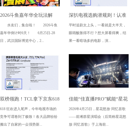
2026斗鱼嘉年华全玩法解
深扒电视选购潜规则！认准
水友们，集合啦！ 2026斗鱼
平时追剧太上头，一看就是大半天，
锁，4天狂欢指南请收好
这三大要点，再也不被坑
嘉年华倒计时6天！ 6月25日-28
眼睛酸胀得不行？想大屏看得爽，结
日，武汉国际博览中心，2...
果一看暗场多的电影，演...
双榜领跑！TCL拿下京东618
佳能“佳直播PRO”赋能“星花
618 狂欢进入尾声，今年电视市场的
2026年4月25日，星花怒放·同忆首歌
电视成交榜TOP1，T7M Pro
怒放·同忆首歌” 用电影质感
竞争可谓卷到了极致！各大品牌纷纷
——前滩群星演唱会（后简称星花怒
登顶抖音单品榜
传递视听艺术表达
搬出了自家的一众强势新...
放·同忆首歌）于上海前...