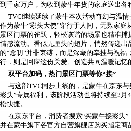
到千家万户，为收到蒙牛年货的家庭送出各种
TVC继续延续了蒙牛本次活动奇幻与温
作为蒙牛“彩头大使”穿行于人间，无数家庭
景区门票的雀跃，轻松诙谐的场景也精准捕
情感流动。看似无厘头的短片，悄然传递出
的“念叨”并非束缚，而是深藏的牵挂与祝福
行，则是回应这份关爱、创造共同温暖记忆
双平台加码，热门景区门票等你“接”
与这部TVC同步上线的，是蒙牛在京东与
彩头”专属福利，该阶段活动也将持续至2月
松快捷。
在京东平台，消费者搜索“买蒙牛接彩头”
并在蒙牛旗下各官方自营旗舰店购买指定商品