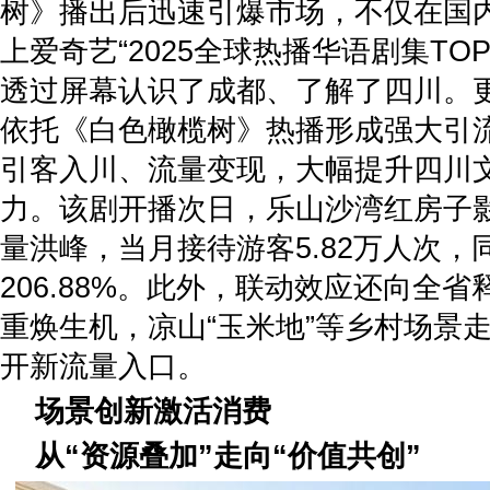
树》播出后迅速引爆市场，不仅在国
上爱奇艺“2025全球热播华语剧集TO
透过屏幕认识了成都、了解了四川。
依托《白色橄榄树》热播形成强大引
引客入川、流量变现，大幅提升四川
力。该剧开播次日，乐山沙湾红房子
量洪峰，当月接待游客5.82万人次，
206.88%。此外，联动效应还向全
重焕生机，凉山“玉米地”等乡村场景
开新流量入口。
场景创新激活消费
从“资源叠加”走向“价值共创”