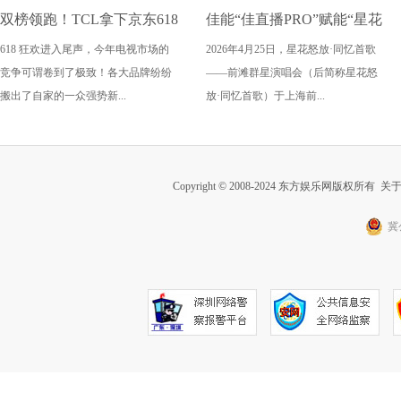
双榜领跑！TCL拿下京东618
佳能“佳直播PRO”赋能“星花
618 狂欢进入尾声，今年电视市场的
2026年4月25日，星花怒放·同忆首歌
电视成交榜TOP1，T7M Pro
怒放·同忆首歌” 用电影质感
竞争可谓卷到了极致！各大品牌纷纷
——前滩群星演唱会（后简称星花怒
登顶抖音单品榜
传递视听艺术表达
搬出了自家的一众强势新...
放·同忆首歌）于上海前...
Copyright © 2008-2024 东方娱乐网版权所有
关
冀