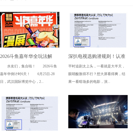
2026斗鱼嘉年华全玩法解
深扒电视选购潜规则！认准
水友们，集合啦！ 2026斗鱼
平时追剧太上头，一看就是大半天，
锁，4天狂欢指南请收好
这三大要点，再也不被坑
嘉年华倒计时6天！ 6月25日-28
眼睛酸胀得不行？想大屏看得爽，结
日，武汉国际博览中心，2...
果一看暗场多的电影，演...