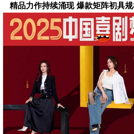
精品力作持续涌现 爆款矩阵初具规