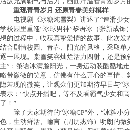
活泼充满朝气与活力，画面洋溢着青葱岁月
重现青青岁月 还原青春美好模样
电视剧《冰糖炖雪梨》讲述了“速滑少女
学校园里重逢“冰球男神”黎语冰（张新成饰
想的过程中，收获真挚爱情的故事。此次发布
结合剧情校园、青春、阳光的风格，采取单
逐一展现。棠雪笑容灿烂活力四射，还是预
主”；黎语冰满脸阳光，一身运动装酷酷地
略带微微的笑意，仿佛有什么开心的事情。
隐若现的微笑，让观众们更加期待早日与“冰
表示：“快点开播吧，等不及看霸气少女和
了！”
除了大家期待的“冰糖CP”外，“冰糖小分
色，生动鲜活。喻言（周历杰饰）明朗的微