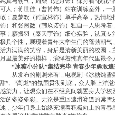
纯真与朝气，周染（楚月饰）保持着“校花”
可人；蒋世佳（曹博饰）站在训练室外，一
敢；夏梦欢（何宣林饰）单手高举，热情地
饰）和张阅微（韩玖诺饰）独自一人思考着
事；廖振羽（秦天宇饰）细心实验，认真专
极具个性，展现着青年大学生们的蓬勃朝气
活力满满的笑容，身后是清新美丽的校园，
月里最美好的模样，演绎着纯真年代里最令
“冰糖小分队”集结完毕 青春少年勇敢追
从发布的剧照来看，电视剧《冰糖炖雪梨
甜”、“高燃”的氛围贯彻到底，众人脸上洋
感染力，让观众们在不经意间就置身大学校
活的多姿多彩。无论是重回速滑赛道的棠雪
冰，少年们身上始终充满着积极向上的青春