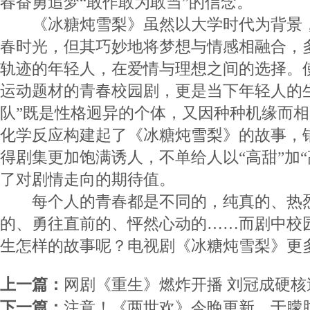
春奋勇追梦“敢作敢为敢当”的信念。
《冰糖炖雪梨》虽然以大学时代为背景，
春时光，但其巧妙地将梦想与情感相融合，
轨迹的年轻人，在爱情与理想之间的选择。
运动题材的青春校园剧，更是当下年轻人的
队”既是性格迥异的个体，又因种种机缘而
化学反应构建起了《冰糖炖雪梨》的故事，
得剧集更加饱满诱人，不单给人以“高甜”加“
了对剧情走向的期待值。
每个人的青春都是不同的，纯真的、热烈
的、勇往直前的、怦然心动的……而剧中校
生怎样的故事呢？电视剧《冰糖炖雪梨》更
上一篇：
网剧《重生》燃炸开播 刘冠成硬核
下一篇：
注意！《两世欢》今晚更新，于朦