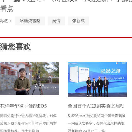
看点
标签：
冰糖炖雪梨
吴倩
张新成
猜您喜欢
花样年华携手佳能EOS
全国首个AI短剧实验室启动
随着短剧行业进入精品化阶段，影像
& 8203;当AI与短剧这两个流量密码被
C50，质效双优赋能《神探
成都文旅集团全面抢滩数字
质感正成为制作公司间拉开差距的重
一同放入实验室，会催化出怎样的影
吴南2：世纪悬案》短剧精品
文创新高地
要衡量标准。作为短剧领...
视新物种？4月16日，第...