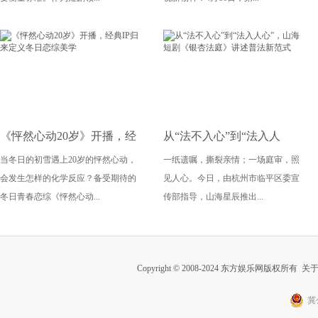
化
《怦然心动20岁》开播，经
从“法不入心”到“法入人
当冬日的初雪遇上20岁的怦然心动，
一纸遗嘱，撕裂亲情；一场庭审，照
典IP归来定义冬日恋综美学
心”，山海短剧《银杏法庭》
会发生怎样的化学反应？备受期待的
见人心。今日，由杭州市临平区委宣
讲述普法新范式
冬日青春恋综《怦然心动...
传部指导，山海星辰推出...
Copyright © 2008-2024 东方娱乐网版权所有
关
冀