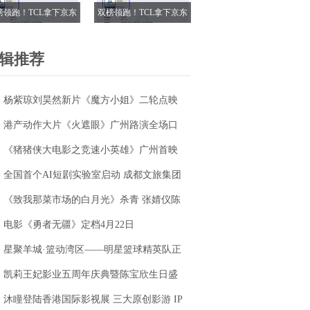
榜领跑！TCL拿下京东
双榜领跑！TCL拿下京东
18电视成交榜TOP1，
618电视成交榜TOP1，
7M Pro登顶抖音单品榜
T7M Pro登顶抖音单品榜
辑推荐
杨紫琼刘昊然新片《魔方小姐》二轮点映
高燃开启 打破年龄偏见重塑无限可能
港产动作大片《火遮眼》广州路演全场口
碑爆棚
《猪猪侠大电影之竞速小英雄》广州首映
获赞“又燃又暖” 引爆五一期待
全国首个AI短剧实验室启动 成都文旅集团
全面抢滩数字文创新高地
《致我那菜市场的白月光》杀青 张婧仪陈
靖可心向野互成光
电影《勇者无疆》定档4月22日
星聚羊城·篮动湾区——明星篮球精英队正
式成立
凯莉王妃影业五周年庆典暨陈宝欣生日盛
典圆满落幕
沐瞳登陆香港国际影视展 三大原创影游 IP