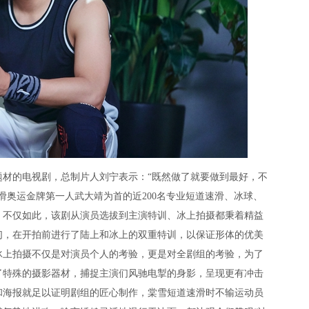
的电视剧，总制片人刘宁表示：“既然做了就要做到最好，不
滑奥运金牌第一人武大靖为首的近200名专业短道速滑、冰球、
。不仅如此，该剧从演员选拔到主演特训、冰上拍摄都秉着精益
们，在开拍前进行了陆上和冰上的双重特训，以保证形体的优美
冰上拍摄不仅是对演员个人的考验，更是对全剧组的考验，为了
了特殊的摄影器材，捕捉主演们风驰电掣的身影，呈现更有冲击
和海报就足以证明剧组的匠心制作，棠雪短道速滑时不输运动员