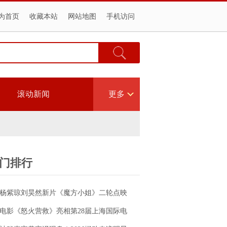
为首页
收藏本站
网站地图
手机访问
滚动新闻
更多
门排行
杨紫琼刘昊然新片《魔方小姐》二轮点映
高燃开启 打破年龄偏见重塑无限可能
电影《怒火营救》亮相第28届上海国际电
影节！导演王清亭、功夫女星母其弥雅红