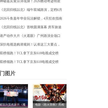
神秘嘉宾黄宗泽现身！2026燃动奇迹明星
毯同台释硬核动作大片
篮球赛点燃“全民迎省运”热潮
《北回归线以北》端午双城路演，定档6月
26日奔赴山海
2026斗鱼嘉年华全玩法解锁，4天狂欢指南
请收好
《北回归线以北》首映圆满落幕 房车旅途
解锁人生百态
港产动作大片《火遮眼》广州路演全场口
碑爆棚
深扒电视选购潜规则！认准这三大要点，
再也不被坑
双榜领跑！TCL拿下京东618电视成交榜
TOP1，T7M Pro登顶抖音单品榜
双榜领跑！TCL拿下京东618电视成交榜
TOP1，T7M Pro登顶抖音单品榜
门图片
紫琼刘昊然新片《魔
电影《怒火营救》亮相