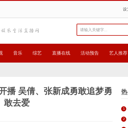
设
视
音乐
综艺
直播在线
活动预告
艺人推荐
开播 吴倩、张新成勇敢追梦勇
热
敢去爱
1
2