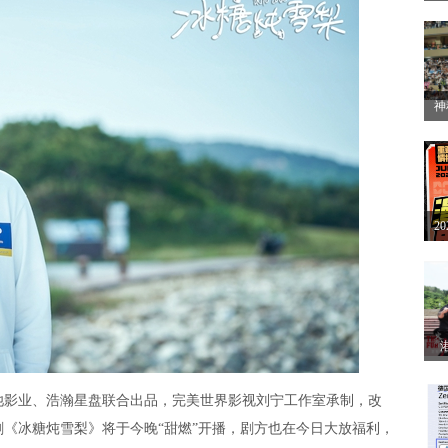
方
开
神
2
赛
2
解
眼
影业、浩瀚星盘联合出品，完美世界影视刘宁工作室承制，改
《冰糖炖雪梨》将于今晚“甜燃”开播，剧方也在今日大放福利，