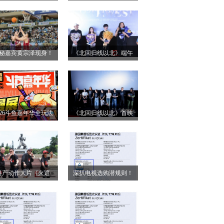
小姐》二轮点映高燃
第28届上海国际电影
启 打破年龄偏见重塑
节！导演王清亭、功夫
无限可能
女星母其弥雅红毯同台
秘嘉宾黄宗泽现身！
《北回归线以北》端午
释硬核动作大片
026燃动奇迹明星篮球
双城路演，定档6月26日
点燃“全民迎省运”热潮
奔赴山海
026斗鱼嘉年华全玩法
《北回归线以北》首映
锁，4天狂欢指南请收
圆满落幕 房车旅途解锁
好
人生百态
港产动作大片《火遮
深扒电视选购潜规则！
》广州路演全场口碑
认准这三大要点，再也
爆棚
不被坑