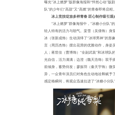
曝光“冰上燃梦”版群像海报和“怦然心动”
队”的少年们“高甜”又“高燃”的青春即将启程
冰上竞技绽放多样青春 匠心制作吸引观
“冰上燃梦”群像海报中，“冰糖小分队”
轻人特有的活力与朝气。棠雪（吴倩饰）身
冰（张新成饰）生动演绎了“冰球男神”的形
言（周历杰饰）摆出花滑的优雅动作，身姿灵
人；蒋世佳（曹博饰）“全副武装”和冰球队
光自信，活力满满；边澄（魏天浩饰）双手
前倾身，蓄势待发；廖振羽（秦天宇饰）微
异，一众青年演员们对角色生动地诠释赋予
感定格瞬间，将观众迅速拉进了“冰糖小分队