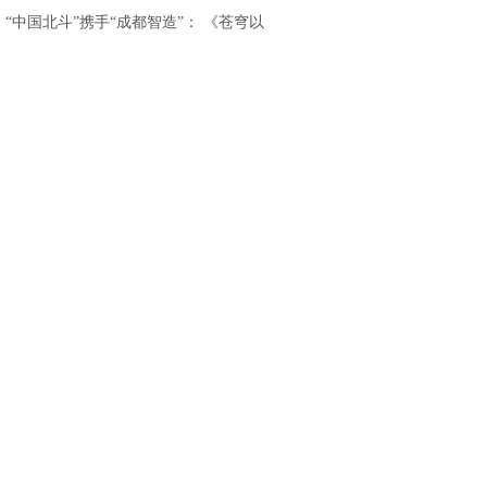
重磅发布
.
“中国北斗”携手“成都智造”： 《苍穹以
北》亮相香港国际影视展，开启“影旅融
合”出海新篇章