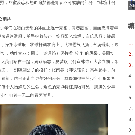
版剧照，甜蜜爱恋和热血追梦都是青春不可或缺的部分，“冰糖小分
双
。
6
众期待
T
编
的少年们在洁白光滑的冰面上逐一亮相，青春靓丽，画面充满着年
穿短道速滑服，单手抱着头盔，笑容阳光灿烂，自信从容；黎语
1.
象，身穿冰球服，将球杆架在肩上，眼神霸气飞扬，气势蓬勃；喻
动，动作专业；周染（楚月饰）保持着“校花”的风采，美丽动
2.
的队员们站在一起，踌躇满志；夏梦欢（何宣林饰）大步向前，阳
3.
插兜，一副翩翩公子的模样；张阅微（韩玖诺饰）高举起手，向
4.
笑向前，仿佛正走向更美好的未来。群像海报中的少年们形象各
5.
了每个人物鲜活的生命，角色的亮点特征清晰可见，满满的少年
”少年们独一无二的青葱岁月。
6.
7.
8.
9.