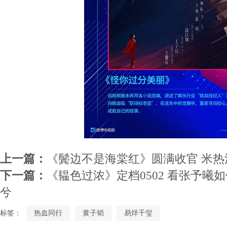
上一篇：
《鬓边不是海棠红》圆满收官 米
下一篇：
《韫色过浓》定档0502 看张予曦
兮
标签：
热血同行
黄子韬
易烊千玺