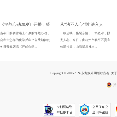
《怦然心动20岁》开播，经
从“法不入心”到“法入人
当冬日的初雪遇上20岁的怦然心动，
一纸遗嘱，撕裂亲情；一场庭审，照
典IP归来定义冬日恋综美学
心”，山海短剧《银杏法庭》
会发生怎样的化学反应？备受期待的
见人心。今日，由杭州市临平区委宣
讲述普法新范式
冬日青春恋综《怦然心动...
传部指导，山海星辰推出...
Copyright © 2008-2024 东方娱乐网版权所有
关
冀