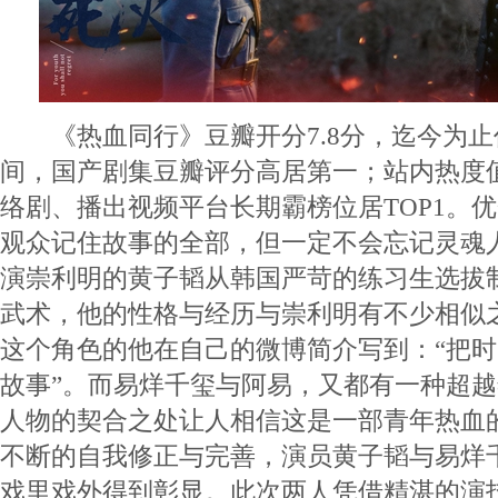
《热血同行》豆瓣开分7.8分，迄今为止仍
间，国产剧集豆瓣评分高居第一；站内热度值
络剧、播出视频平台长期霸榜位居TOP1。
观众记住故事的全部，但一定不会忘记灵魂
演崇利明的黄子韬从韩国严苛的练习生选拔
武术，他的性格与经历与崇利明有不少相似
这个角色的他在自己的微博简介写到：“把
故事”。而易烊千玺与阿易，又都有一种超
人物的契合之处让人相信这是一部青年热血
不断的自我修正与完善，演员黄子韬与易烊
戏里戏外得到彰显。此次两人凭借精湛的演