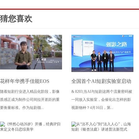
猜您喜欢
花样年华携手佳能EOS
全国首个AI短剧实验室启动
随着短剧行业进入精品化阶段，影像
& 8203;当AI与短剧这两个流量密码被
C50，质效双优赋能《神探
成都文旅集团全面抢滩数字
质感正成为制作公司间拉开差距的重
一同放入实验室，会催化出怎样的影
吴南2：世纪悬案》短剧精品
文创新高地
要衡量标准。作为短剧领...
视新物种？4月16日，第...
化