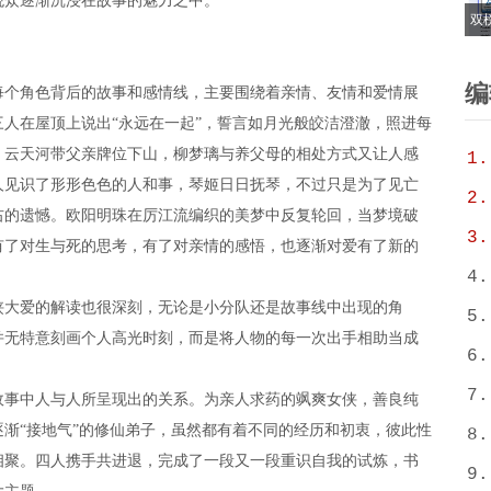
观众逐渐沉浸在故事的魅力之中。
双
6
T
编
每个角色背后的故事和感情线，主要围绕着亲情、友情和
爱情
展
三人
在屋顶上说出
“
永远在一起
”
，誓言如月光般皎洁澄澈，照进每
，云天河带父亲牌位下山，柳梦璃与养父母的相处方式又让人感
1.
人见识了形形色色的人
和事
，琴姬日日抚琴，不过只是为了见亡
2.
右的遗憾。欧阳明珠在厉江流编织的美梦中反复轮回，当梦境破
3.
有了
对生与死的思考，
有了
对亲情的感悟，
也
逐渐对爱有了新的
4.
侠大爱的解读也很深刻，无论是小分队还是故事线中出现的角
5.
并无特意刻画个人高光时刻，而是将人物的每一次出手相助当成
6.
7.
故事中人与人所呈现出的关系。
为亲人求药的飒爽女侠，善良纯
逐渐
“
接地气
”
的修仙弟子，虽然都有着不同的经历和初衷，彼此性
8.
相聚。
四人携手共进退，完成了一段又一段
重识自我的试炼，书
9.