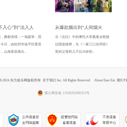
不入心”到“法入人
从爆款频出到“人间烟火
嘱，撕裂亲情；一场庭审，照
当《北往》中的摩托大军载着乡愁驶
山海短剧《银杏法庭》
味”，2026短剧春节档赢在
。今日，由杭州市临平区委宣
过国道路牌，当《一家三口在同班》
普法新范式
哪？
，山海星辰推出...
里的父母和儿子以18岁的...
 2008-2024 东方娱乐网版权所有
关于我们
Inc. All Rights Reserved. About Ease Ent
冀ICP备
冀公网安备 13108202000323号