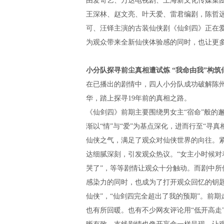
由爱奇艺、万达电视剧、上海新文化传媒集
王深林、赵文亮、叶天爱、雷君编剧
，
陈哲
可、汪铎主演的古装仙侠剧《仙剑四》正在
为观众带来全新仙侠体验感的同时，也让更
小分队探寻前尘真相遭试炼
“
我命由我
”
构筑
在已播出的剧情中，四人小分队成功破解陈
华，踏上探寻
19
年前的真相之路。
《仙剑四》前期主要围绕男女主
“
宿命
”
般的
渐以
“
情
”
与
“
爱
”
为基点深化，进而行至
“
寻真
仙侠之气，满足了观众对仙侠世界的向往。
达细腻深刻，引发观众热议
。
“
女主小时候对
哭了
”
，等等剧情让观众十分触动。而剧中所
感染力
的同时
，也成为了打开观众回忆的钥
仙侠
”
，
“
仙剑四完全超出了我的预期
”
。前期
也有所回暖。也有
不少网友
评论用
“
低开高走