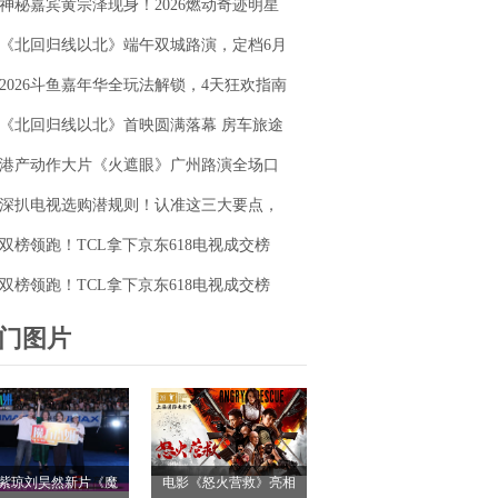
神秘嘉宾黄宗泽现身！2026燃动奇迹明星
毯同台释硬核动作大片
篮球赛点燃“全民迎省运”热潮
《北回归线以北》端午双城路演，定档6月
26日奔赴山海
2026斗鱼嘉年华全玩法解锁，4天狂欢指南
请收好
《北回归线以北》首映圆满落幕 房车旅途
解锁人生百态
港产动作大片《火遮眼》广州路演全场口
碑爆棚
深扒电视选购潜规则！认准这三大要点，
再也不被坑
双榜领跑！TCL拿下京东618电视成交榜
TOP1，T7M Pro登顶抖音单品榜
双榜领跑！TCL拿下京东618电视成交榜
TOP1，T7M Pro登顶抖音单品榜
门图片
紫琼刘昊然新片《魔
电影《怒火营救》亮相