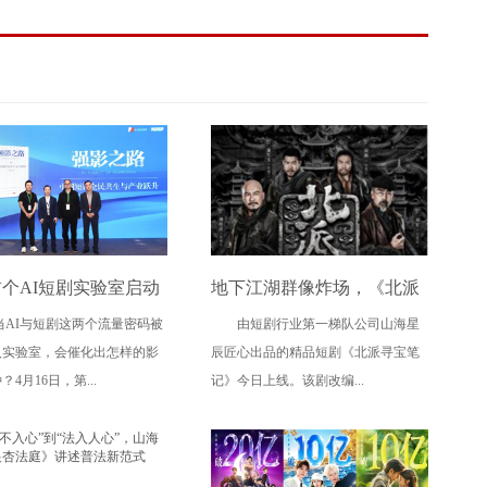
个AI短剧实验室启动
地下江湖群像炸场，《北派
03;当AI与短剧这两个流量密码被
由短剧行业第一梯队公司山海星
文旅集团全面抢滩数字
寻宝笔记》今日上线！
入实验室，会催化出怎样的影
辰匠心出品的精品短剧《北派寻宝笔
新高地
4月16日，第...
记》今日上线。该剧改编...