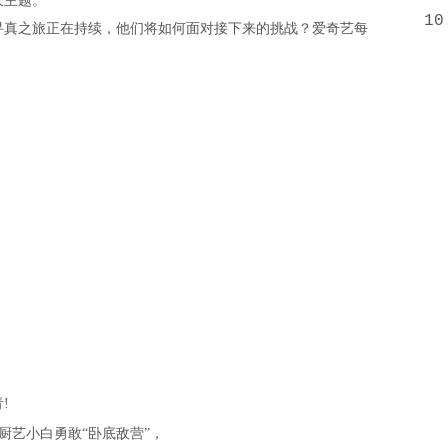
大主题。
10
寻真之旅正在持续，他们将如何面对接下来的挑战？爱奇艺每
!
厨艺小白勇敢“卧底敌营”，