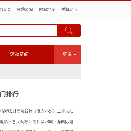
为首页
收藏本站
网站地图
手机访问
滚动新闻
更多
门排行
杨紫琼刘昊然新片《魔方小姐》二轮点映
高燃开启 打破年龄偏见重塑无限可能
电影《怒火营救》亮相第28届上海国际电
影节！导演王清亭、功夫女星母其弥雅红