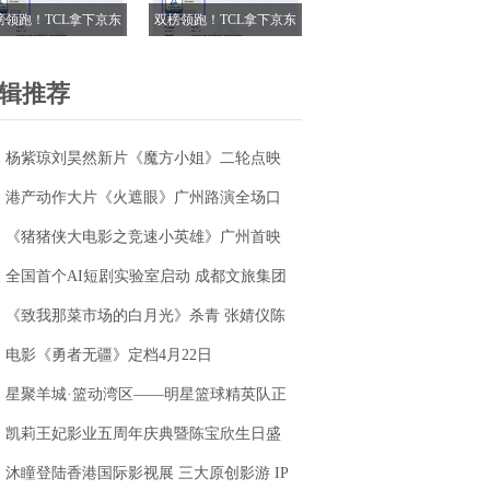
榜领跑！TCL拿下京东
双榜领跑！TCL拿下京东
18电视成交榜TOP1，
618电视成交榜TOP1，
7M Pro登顶抖音单品榜
T7M Pro登顶抖音单品榜
辑推荐
杨紫琼刘昊然新片《魔方小姐》二轮点映
高燃开启 打破年龄偏见重塑无限可能
港产动作大片《火遮眼》广州路演全场口
碑爆棚
《猪猪侠大电影之竞速小英雄》广州首映
获赞“又燃又暖” 引爆五一期待
全国首个AI短剧实验室启动 成都文旅集团
全面抢滩数字文创新高地
《致我那菜市场的白月光》杀青 张婧仪陈
靖可心向野互成光
电影《勇者无疆》定档4月22日
星聚羊城·篮动湾区——明星篮球精英队正
式成立
凯莉王妃影业五周年庆典暨陈宝欣生日盛
典圆满落幕
沐瞳登陆香港国际影视展 三大原创影游 IP