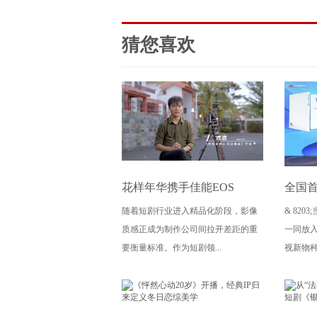
猜您喜欢
花样年华携手佳能EOS
全国首
随着短剧行业进入精品化阶段，影像
& 82
C50，质效双优赋能《神探
成都
质感正成为制作公司间拉开差距的重
一同放
吴南2：世纪悬案》短剧精品
文创
要衡量标准。作为短剧领...
视新物种？
化