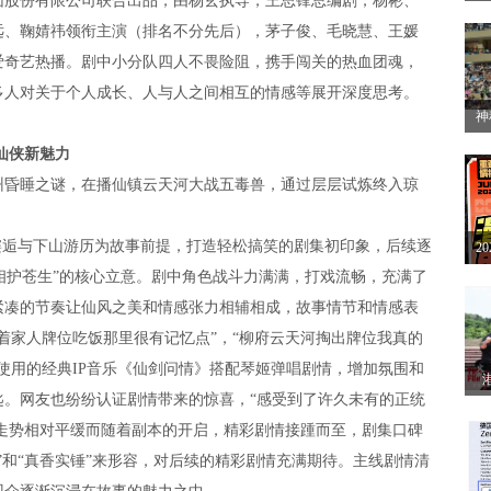
团股份有限公司联合出品
，由杨玄执导，王思锋
总
编剧，
杨彬、
方
远、鞠婧祎领衔主演（排名不分先后），茅子俊
、
毛晓慧
、王媛
开
爱奇艺热播。
剧中小分队四人不畏险阻，携手闯关的热血团魂，
多人对关于个人成长、人与人之间相互的情感等展开深度思考。
神
2
仙侠新魅力
赛
州昏睡之谜，在播仙镇云天河大战五毒兽，通过层层试炼终入琼
邂逅与下山游历为故事前提，打造轻松搞笑的剧集初印象
，
后续逐
2
相护苍生
”
的
核心
立意。
剧中
角色战斗力满满，打戏流畅，充满了
解
紧凑的节奏让仙风之美和情感张力相辅相成，故事情节和情感表
着家人牌位吃饭那里很有记忆点
”
，
“
柳府云天河掏出牌位我真的
使用的
经典
IP
音乐《仙剑问情》搭配琴姬弹唱剧情，
增加氛围和
匙
。网友也纷纷认证剧情带来的惊喜，
“
感受到了许久未有的正统
眼
走势相对平缓而随着副本的开启，精彩剧情接踵而至，剧集口碑
”
和
“
真香实锤
”
来形容，
对后续的精彩剧情
充满期待
。
主线剧情清