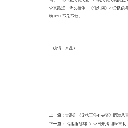
写了一场小爱成就大爱，小我成就大我的宏
求真路远，挚友相伴，《仙剑四》小分队的
晚
18:00
不见不散。
（编辑：水晶）
上一篇：
古装剧《偏执王爷心尖宠》圆满杀青
下一篇：
《甜甜的陷阱》今日开播 甜味烹制 