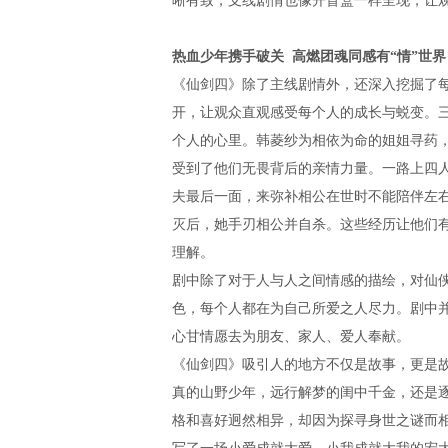
晰有致，支线剧情也像开盲盒一样呈现，让
热血少年携手破关
高燃团魂同感有
“
情
”
世界
《仙剑四》除了主线剧情外，还深入挖掘了
开，让观众直观感受每个人的成长与蜕变。
个人的心里。
韩菱纱为相依为命的姐姐寻药
受到了他们无畏背后的亲情力量。
一路上四
夫最后一面，来弥补相公在世时不能陪伴左
灭后，她手刃相公并自杀。
这些经历让他们
理解
。
剧中除了对于人与人之间情感的描绘，对仙
色，每个人都在为自己所爱之人尽力。剧中
心甘情愿去为朋友、家人、爱人奉献。
《仙剑四》吸引人的地方不仅是故事，更是
真的山野少年，远行解梦的闺中千金，还是
格和喜好迥然相异，却
因为探寻身世之谜而