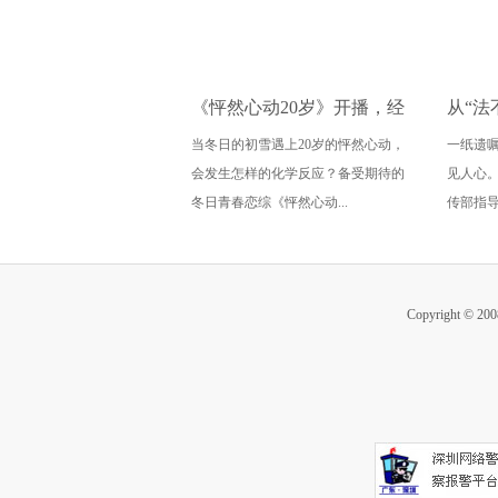
《怦然心动20岁》开播，经
从“法
当冬日的初雪遇上20岁的怦然心动，
一纸遗
典IP归来定义冬日恋综美学
心”，
会发生怎样的化学反应？备受期待的
见人心
讲述
冬日青春恋综《怦然心动...
传部指导
Copyright ©