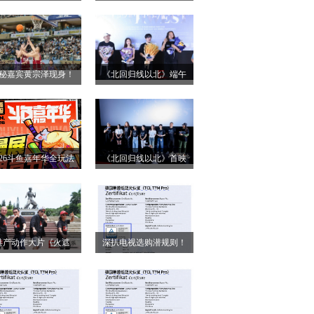
小姐》二轮点映高燃
第28届上海国际电影
启 打破年龄偏见重塑
节！导演王清亭、功夫
无限可能
女星母其弥雅红毯同台
秘嘉宾黄宗泽现身！
《北回归线以北》端午
释硬核动作大片
026燃动奇迹明星篮球
双城路演，定档6月26日
点燃“全民迎省运”热潮
奔赴山海
026斗鱼嘉年华全玩法
《北回归线以北》首映
锁，4天狂欢指南请收
圆满落幕 房车旅途解锁
好
人生百态
港产动作大片《火遮
深扒电视选购潜规则！
》广州路演全场口碑
认准这三大要点，再也
爆棚
不被坑