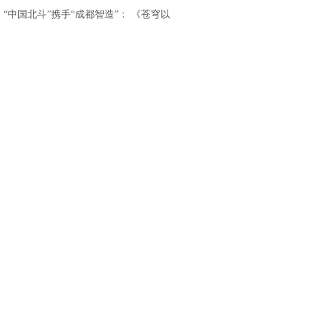
重磅发布
.
“中国北斗”携手“成都智造”： 《苍穹以
北》亮相香港国际影视展，开启“影旅融
合”出海新篇章