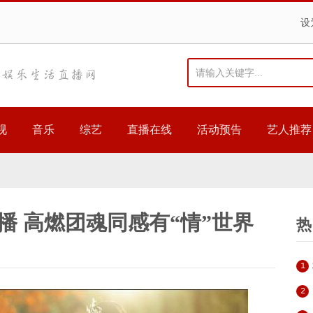
设
视
音乐
综艺
直播在线
活动预告
艺人推荐
播 高燃团魂同感有“情”世界
热
1
2