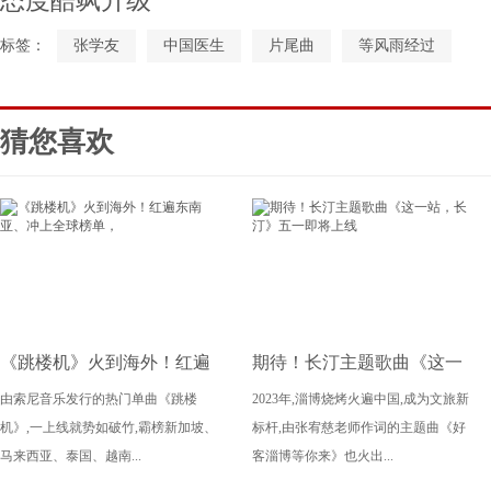
态度酷飒升级
标签：
张学友
中国医生
片尾曲
等风雨经过
猜您喜欢
《跳楼机》火到海外！红遍
期待！长汀主题歌曲《这一
由索尼音乐发行的热门单曲《跳楼
2023年,淄博烧烤火遍中国,成为文旅新
东南亚、冲上全球榜单，
站，长汀》五一即将上线
机》,一上线就势如破竹,霸榜新加坡、
标杆,由张宥慈老师作词的主题曲《好
马来西亚、泰国、越南...
客淄博等你来》也火出...