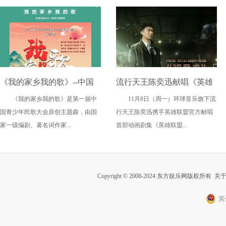
《我的家乡我的歌》--中国
流行天王陈奕迅献唱《英雄
《我的家乡我的歌》是第一届中
11月8日（周一）环球音乐旗下流
青少年民歌大会原创主题曲
联盟：双城之战》中文主题
国青少年民歌大会原创主题曲，由国
行天王陈奕迅携手英雄联盟官方献唱
发布
曲《孤勇者》即日上线
家一级编剧、著名词作家...
首部动画剧集《英雄联盟...
Copyright © 2008-2024 东方娱乐网版权所有
关
冀