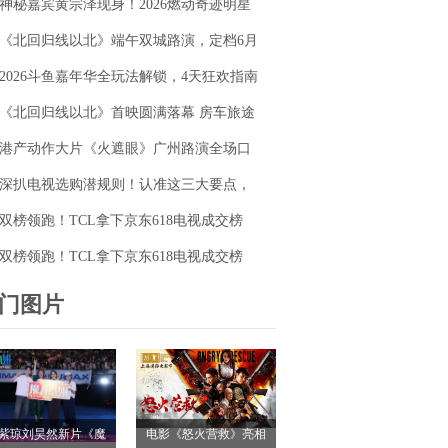
神秘嘉宾黄宗泽现身！2026燃动奇迹明星
毯同台释硬核动作大片
篮球赛点燃“全民迎省运”热潮
《北回归线以北》端午双城路演，定档6月
26日奔赴山海
2026斗鱼嘉年华全玩法解锁，4天狂欢指南
请收好
《北回归线以北》首映圆满落幕 房车旅途
解锁人生百态
港产动作大片《火遮眼》广州路演全场口
碑爆棚
深扒电视选购潜规则！认准这三大要点，
再也不被坑
双榜领跑！TCL拿下京东618电视成交榜
TOP1，T7M Pro登顶抖音单品榜
双榜领跑！TCL拿下京东618电视成交榜
TOP1，T7M Pro登顶抖音单品榜
门图片
紫琼刘昊然新片《魔
电影《怒火营救》亮相