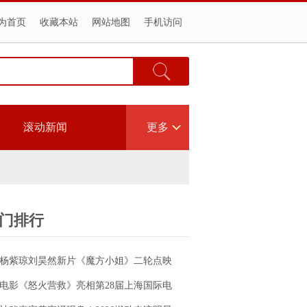
为首页
收藏本站
网站地图
手机访问
滚动新闻
更多
门排行
杨紫琼刘昊然新片《魔方小姐》二轮点映
高燃开启 打破年龄偏见重塑无限可能
电影《怒火营救》亮相第28届上海国际电
影节！导演王清亭、功夫女星母其弥雅红