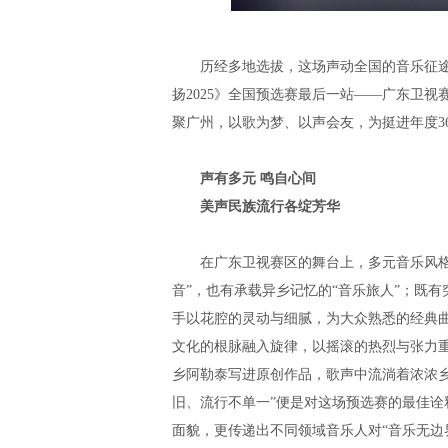
历经多地选拔，这场声动全国的音乐征途持
扬2025》全国预选赛最后一站——广东卫视赛
聚广州，以歌为梦、以声会友，为挺进年度3
声有多元
鸣自心间
美声民族流行各绽芳华
在广东卫视赛区的舞台上，多元音乐风格与
音”，也有承载异乡记忆的“音乐旅人”；既
手以花腔的灵动与细腻，为大众熟悉的经典
文化的根脉融入旋律，以摇滚的热烈与张力
乡阿勒泰写进原创作品，歌声中流淌着浓浓
旧、流行不单一”便是对这场预选赛的最佳诠释
面貌，更传递出不同领域音乐人对“音乐无边