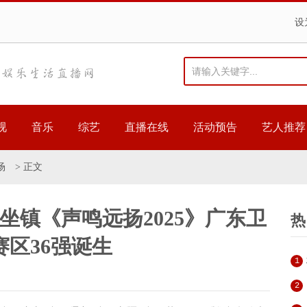
设
视
音乐
综艺
直播在线
活动预告
艺人推荐
场
> 正文
坐镇《声鸣远扬2025》广东卫
热
赛区36强诞生
1
2