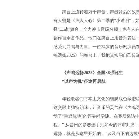
舞台上流转着万千声音，声线背后的故事同
有人曾是《声入人心》第二季的“小透明”，
择“二战”舞台，全力冲击晋级名额；也有人
创作百余首作品。他们在舞台上用音乐表达
感受到共鸣与力量。一位34岁的音乐剧演员
鸣远扬2025》的舞台上，我把真实的自己传
《声鸣远扬2025》全国36强诞生
“以声为帆”征途再启航
年轻歌者们将本土文化的细腻底色藏进唱
达交融出独特韵味，让音乐的灵气在《声鸣远
动了“重返故地”的评委尚雯婕。在赛后采访
程。” 从昔日的参赛选手到如今的评审判席
远扬，就是从这里开始的。”谈及当下的选拔