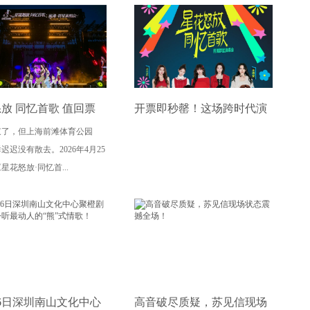
放 同忆首歌 值回票
开票即秒罄！这场跨时代演
束了，但上海前滩体育公园
万人齐唱，全场泪目，
唱会，承包几代人的回忆
迟迟没有散去。2026年4月25
是超级现场！
星花怒放·同忆首...
26日深圳南山文化中心
高音破尽质疑，苏见信现场