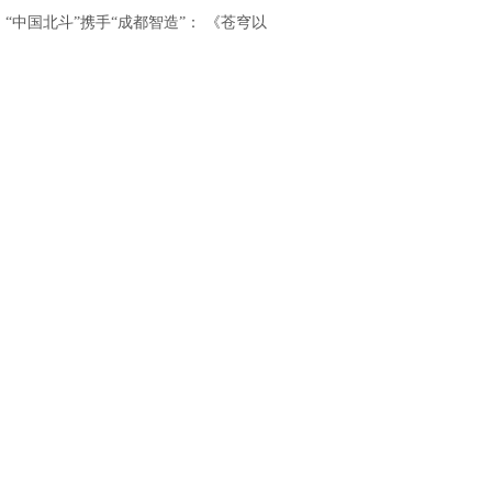
重磅发布
.
“中国北斗”携手“成都智造”： 《苍穹以
北》亮相香港国际影视展，开启“影旅融
合”出海新篇章