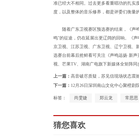
准已经大不相同。过去更多看重唱功的扎实
度，以及整体的音乐修养，都是评委们衡量的
随着广东卫视赛区预选赛的结束，《声鸣远扬
鸣”的征途，仍在延展出更辽阔的回响。《声鸣远
京卫视、江苏卫视、广东卫视、辽宁卫视、
选赛台前幕后抢鲜看可关注《声鸣远扬·新声开唱》
视、芒果TV、湖南广电旗下新媒体全矩阵同
上一篇：
高音破尽质疑，苏见信现场状态震
下一篇：
12月26日深圳南山文化中心聚橙剧
标签：
尚雯婕
郑云龙
常思思
猜您喜欢