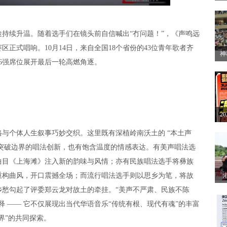
方
开
续升温。随着选手们在镜头前自信喊出“冇问题！”，《声鸣远
区正式唱响。10月14日，来自全国18个省份的43位青年歌者齐
神
6强席位展开最后一轮高燃角逐。
2
赛
2
解
个体人生叙事巧妙交织。这里既有深植岭南沃土的 “本土声
有突破边界的唱法创新，也有饱含温度的情感表达。有美声唱法选
曲目《上海滩》注入新的韵味与风情；亦有民族唱法选手将彝族
重构曲风，开口震撼全场；而流行唱法选手则以思乡为笔，将故
乡愁勾起了评委郑云龙对故土的牵挂。“美声不严肃、民族不陈
眼
 —— 它不仅展现出当代华语音乐“传统有根、现代有魂”的丰富
界”的共同探索。