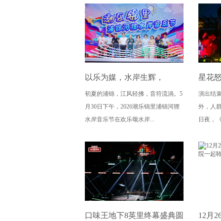
以乐为媒，水岸生辉，
星花怒
初夏的浦锦，江风轻拂，音符流淌。5
演出结
2026“潮乐锦里” 浦锦河狸水
价！
月30日下午，2026潮乐锦里浦锦河狸
外，人群
岸音乐节盛大开幕
这才
水岸音乐节在欢乐颂水岸...
日夜，《
口味王地下8英里终幕盛典圆
12月