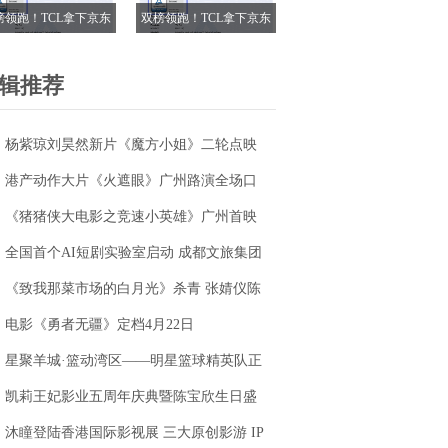
榜领跑！TCL拿下京东
双榜领跑！TCL拿下京东
18电视成交榜TOP1，
618电视成交榜TOP1，
7M Pro登顶抖音单品榜
T7M Pro登顶抖音单品榜
辑推荐
杨紫琼刘昊然新片《魔方小姐》二轮点映
高燃开启 打破年龄偏见重塑无限可能
港产动作大片《火遮眼》广州路演全场口
碑爆棚
《猪猪侠大电影之竞速小英雄》广州首映
获赞“又燃又暖” 引爆五一期待
全国首个AI短剧实验室启动 成都文旅集团
全面抢滩数字文创新高地
《致我那菜市场的白月光》杀青 张婧仪陈
靖可心向野互成光
电影《勇者无疆》定档4月22日
星聚羊城·篮动湾区——明星篮球精英队正
式成立
凯莉王妃影业五周年庆典暨陈宝欣生日盛
典圆满落幕
沐瞳登陆香港国际影视展 三大原创影游 IP