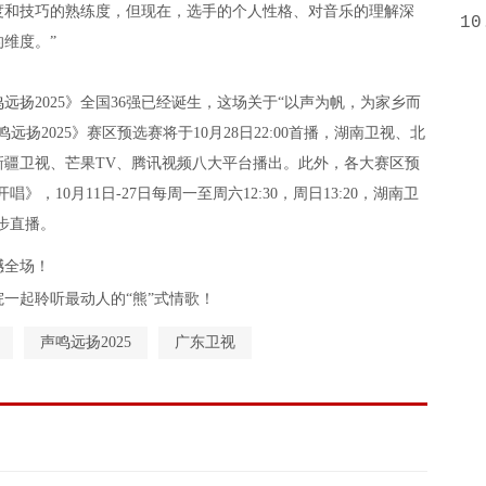
度和技巧的熟练度，但现在，选手的个人性格、对音乐的理解深
10
维度。”
2025》全国36强已经诞生，这场关于“以声为帆，为家乡而
扬2025》赛区预选赛将于10月28日22:00首播，湖南卫视、北
新疆卫视、芒果TV、腾讯视频八大平台播出。此外，各大赛区预
，10月11日-27日每周一至周六12:30，周日13:20，湖南卫
步直播。
撼全场！
院一起聆听最动人的“熊”式情歌！
声鸣远扬2025
广东卫视