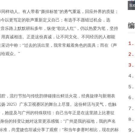
双
样动人。有人带着“撕掉标签”的勇气重返，回应外界的质疑；
6
如今以更笃定的歌声重新定义自己；有选手不愿错过机会，选
T
编
在音乐路上默默耕耘多年，纵使“歌比人红”，仍以热爱为笔，坚持
，用真诚相连。正是这份真诚，让不同文化、不同经历的人都能
1.
在采访中称：“过去的演出里，我常常戴着角色的面具；而在《声
递给观众。”
2.
3.
4.
5.
腔，流行节拍与传统韵律碰撞出鲜活火花，经典旋律与新潮表
6.
扬 2025》广东卫视赛区的舞台上尽显。这份鲜活与灵气，也触
7.
中，她提及与广州的特殊联结：自己当年正是在这里踏上比赛征
8.
，身份的转变让她对这里更添感慨：“广州是我的福地，我的声名
标准，尚雯婕也坦诚分享了观察：“和当年参赛时相比，现在的标
9.