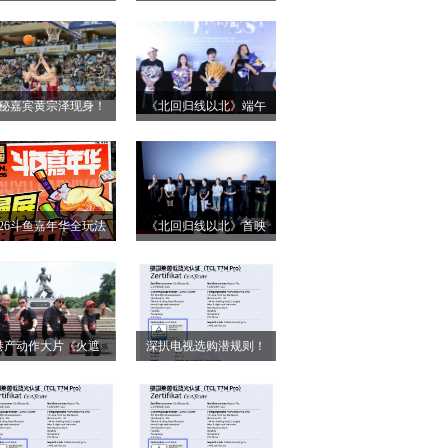
小姐》二轮点映高燃
第28届上海国际电影
启 打破年龄偏见重塑
节！导演王清亭、功夫
无限可能
女星母其弥雅红毯同台
秘嘉宾黄宗泽现身！
《北回归线以北》端午
释硬核动作大片
026燃动奇迹明星篮球
双城路演，定档6月26日
点燃“全民迎省运”热潮
奔赴山海
026斗鱼嘉年华全玩法
《北回归线以北》首映
锁，4天狂欢指南请收
圆满落幕 房车旅途解锁
好
人生百态
港产动作大片《火遮
深扒电视选购潜规则！
》广州路演全场口碑
认准这三大要点，再也
爆棚
不被坑