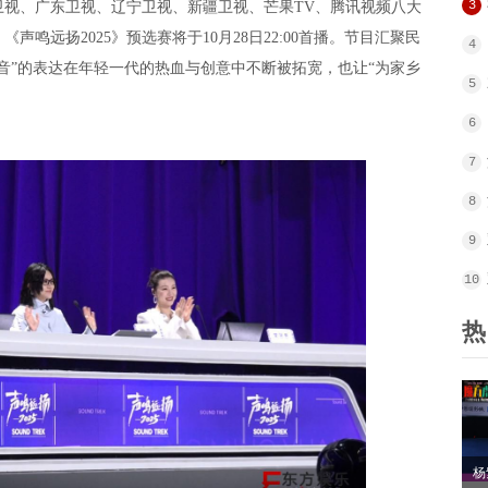
3
、广东卫视、辽宁卫视、新疆卫视、芒果TV、腾讯视频八大
鸣远扬2025》预选赛将于10月28日22:00首播。节目汇聚民
4
音”的表达在年轻一代的热血与创意中不断被拓宽，也让“为家乡
5
6
7
8
9
10
热
杨