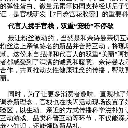
的弹性蛋白、微量元素等协同支持经期后子
证，是官栈研发【7日养宫花胶羹】的重要
代言人携手官栈，双重“宠粉”不停歇
最让粉丝激动的，当然是和佘诗曼亲切互
粉丝送上亲笔签名的新品并合照互动，将现
潮。这份来自品牌和代言人的双重“美丽”呵
者都感受到了满满的诚意和暖意。佘诗曼表
合作，共同推动女性健康理念的传播，帮助
丽。
同时，为了让更多消费者趣味、直观地了
调养新理念，官栈也在快闪活动现场设置了
验区，以生动、亲近的方式传播科学滋补知
互动游戏、品类科普互动等环节，不仅能深
养小知识，还能领取新品礼。