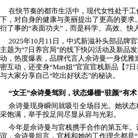
在快节奏的都市生活中，现代女性处于工
下，对自身的健康与美丽提出了更高的要求
衍了事的“表面功夫”，而是科学、高效、快
2025年10月11日，中式新滋补头部品
主题为“7日养宫局”的线下快闪活动及新品
动，热度爆表，品牌代言人佘诗曼一身优雅
密互动，还变身“Man姐”官宣官栈新品【7
与大家分享自己“吃出好状态”的秘诀。
“女王”
佘
诗曼驾到，状态爆棚“驻颜”有术
佘诗曼现身瞬间就吸引全场目光。她状态
采饱满，举手投足间尽显从容与光彩。
今年是佘诗曼与官栈携手合作的第五年。谈及
谊，佘诗曼坦言，官栈和她的工作理念都是“