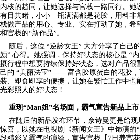
内核的趋同，让她选择与官栈一路同行。她
有目共睹，小小一瓶满满都是花胶，用料非
栈做产品的用心、专业、实在打动了她，希
和官栈的“新作品”。
随后，这位 “逆龄女王” 大方分享了自己
颜” 心得。她强调，保持好状态的核心是 “
摄行程中想要持续保持好状态，选对产品很
己的 “美丽法宝”—— 富含胶原蛋白的花胶
装、即食即享的便捷，让她在繁忙工作中也能
光彩照人的好状态！
重现“Man姐”名场面，霸气宣告新品上市
在随后的新品发布环节，佘诗曼更是给现
惊喜，以她在电视剧《新闻女王》中饰演的“M
段精彩又霸气的演绎，宣告官栈【7日养宫