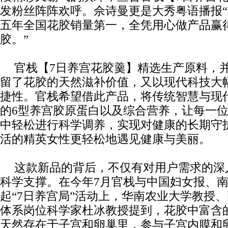
发粉丝阵阵欢呼。佘诗曼更是大秀粤语播报“
五年全国花胶销量第一，全凭用心做产品赢
胶。”
官栈【7日养宫花胶羹】精选生产原料，
留了花胶的天然滋补价值，又以现代科技大
捷性。官栈希望借此产品，将传统智慧与现
的6型养宫胶原蛋白以及综合营养，让每一
中轻松进行科学调养，实现对健康的长期守
活的精英女性更轻松地遇见健康与美丽。
这款新品的背后，不仅有对用户需求的深
科学支撑。在今年7月官栈与中国妇女报、
起“7日养宫局”活动上，华南农业大学教授
体系岗位科学家杜冰教授提到，花胶中富含
天然存在于子宫和卵巢里，参与子宫内膜和