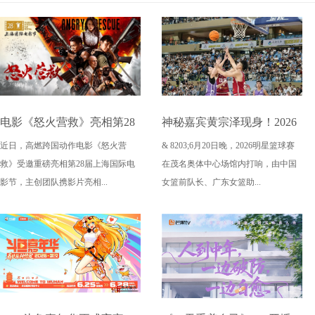
电影《怒火营救》亮相第28
神秘嘉宾黄宗泽现身！2026
近日，高燃跨国动作电影《怒火营
& 8203;6月20日晚，2026明星篮球赛
届上海国际电影节！导演王
燃动奇迹明星篮球赛点燃“全
救》受邀重磅亮相第28届上海国际电
在茂名奥体中心场馆内打响，由中国
清亭、功夫女星母其弥雅红
民迎省运”热潮
影节，主创团队携影片亮相...
女篮前队长、广东女篮助...
毯同台释硬核动作大片