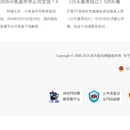
2026斗鱼嘉年华正式官宣！6
《21天重养自己》520开播
时隔七年，斗鱼嘉年华将再度启
芒果TV首档女性健康旅居实验真人秀
月武汉开启夏日狂欢
爱自己从21天重养身心开始
动。2026年6月25日至28日，国内领先
《21天重养自己》今日520正式暖心开
直播平台斗鱼旗下现象级...
播。在这个充满爱意的日...
Copyright © 2008-2024 东方娱乐网版权所有
关
冀