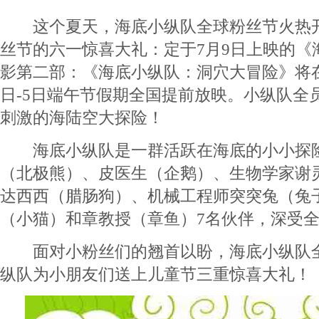
这个夏天，海底小纵队全球粉丝节火热开
丝节的六一惊喜大礼：定于7月9日上映的《
影第二部：《海底小纵队：洞穴大冒险》将在
日-5日端午节假期全国提前放映。小纵队全
刺激的海陆空大探险！
海底小纵队是一群活跃在海底的小小探险
（北极熊）、皮医生（企鹅）、生物学家谢
达西西（腊肠狗）、机械工程师突突兔（兔
（小猫）和章教授（章鱼）7名伙伴，深受
面对小粉丝们的翘首以盼，海底小纵队全
纵队为小朋友们送上儿童节三重惊喜大礼！