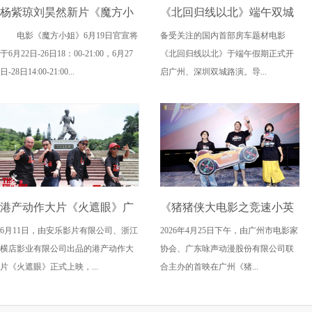
杨紫琼刘昊然新片《魔方小
《北回归线以北》端午双城
电影《魔方小姐》6月19日官宣将
备受关注的国内首部房车题材电影
姐》二轮点映高燃开启 打破
路演，定档6月26日奔赴山海
于6月22日-26日18：00-21:00，6月27
《北回归线以北》于端午假期正式开
年龄偏见重塑无限可能
日-28日14:00-21:00...
启广州、深圳双城路演。导...
港产动作大片《火遮眼》广
《猪猪侠大电影之竞速小英
6月11日，由安乐影片有限公司、浙江
2026年4月25日下午，由广州市电影家
州路演全场口碑爆棚
雄》广州首映获赞“又燃又
横店影业有限公司出品的港产动作大
协会、广东咏声动漫股份有限公司联
暖” 引爆五一期待
片《火遮眼》正式上映，...
合主办的首映在广州《猪...