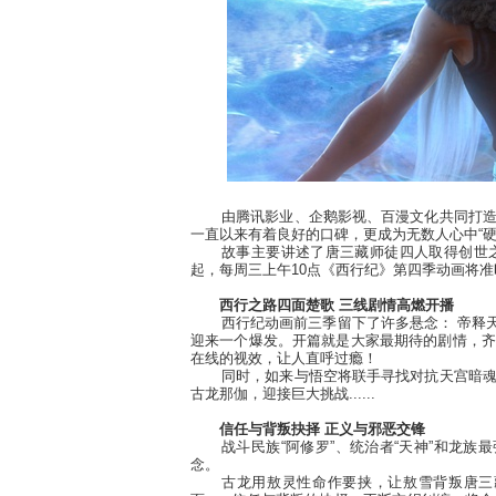
由腾讯影业、企鹅影视、百漫文化共同打
一直以来有着良好的口碑，更成为无数人心中“硬
故事主要讲述了唐三藏师徒四人取得创世
起，每周三上午
10
点《西行纪》第四季动画将准
西行之路四面楚歌 三线剧情高燃开播
西行纪
动画
前三季
留下了许多悬念： 帝释
迎来一个爆发。开篇
就是
大家最
期待的
剧情，齐
在线的视效，让人直呼过瘾！
同时，
如来与悟空
将
联手
寻找对抗天宫暗
古龙那伽，迎接巨大挑战
......
信任与背叛抉择 正义与邪恶交锋
战斗民族“阿修罗”、统治者“天神”和龙族
念。
古龙用敖灵性命作要挟，让敖雪背叛唐三