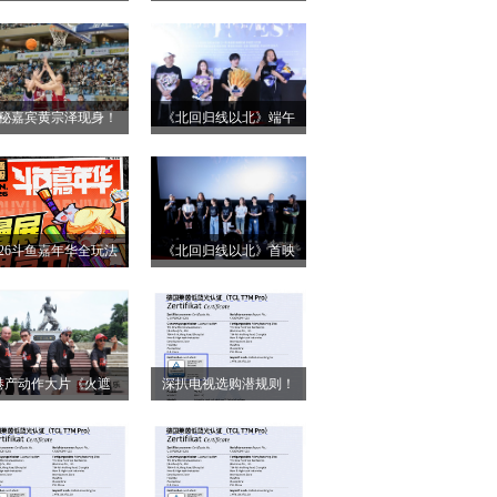
小姐》二轮点映高燃
第28届上海国际电影
启 打破年龄偏见重塑
节！导演王清亭、功夫
无限可能
女星母其弥雅红毯同台
秘嘉宾黄宗泽现身！
《北回归线以北》端午
释硬核动作大片
026燃动奇迹明星篮球
双城路演，定档6月26日
点燃“全民迎省运”热潮
奔赴山海
026斗鱼嘉年华全玩法
《北回归线以北》首映
锁，4天狂欢指南请收
圆满落幕 房车旅途解锁
好
人生百态
港产动作大片《火遮
深扒电视选购潜规则！
》广州路演全场口碑
认准这三大要点，再也
爆棚
不被坑