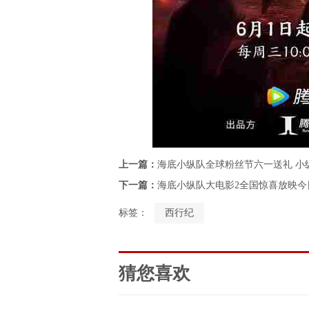
上一篇：
海底小纵队全球粉丝节六一送礼 小
下一篇：
海底小纵队大电影2全国惊喜放映
标签：
西行纪
猜您喜欢