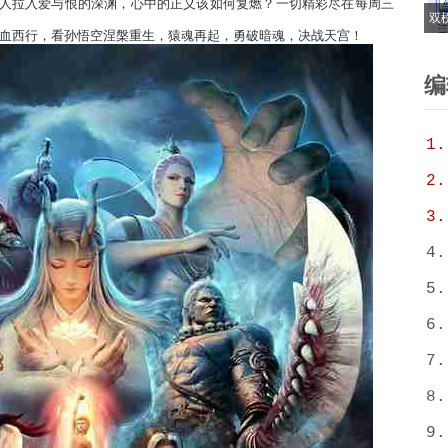
人拉入爱与恨的深渊，心中的正义该如何复燃？一切精彩尽在每周三
双
热血西行，看孙悟空涅槃重生，猿魂再起，勇破暗魂，决战天宫！
6
T
编
1.
2.
3.
4.
5.
6.
7.
8.
9.