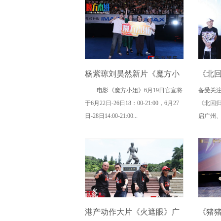
杨紫琼刘昊然新片《魔方小
《北
电影《魔方小姐》6月19日官宣将
备受关
姐》二轮点映高燃开启 打破
路演，
于6月22日-26日18：00-21:00，6月27
《北回
年龄偏见重塑无限可能
日-28日14:00-21:00...
启广州、
港产动作大片《火遮眼》广
《猪