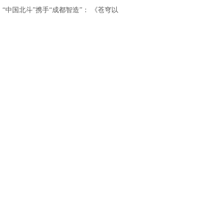
重磅发布
.
“中国北斗”携手“成都智造”： 《苍穹以
北》亮相香港国际影视展，开启“影旅融
合”出海新篇章