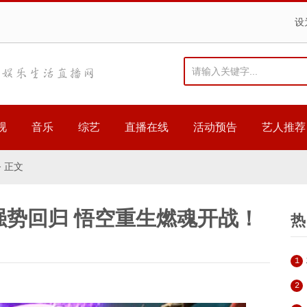
设
视
音乐
综艺
直播在线
活动预告
艺人推荐
> 正文
强势回归 悟空重生燃魂开战！
热
1
2