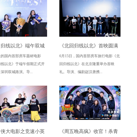
回归线以北》端午双城
《北回归线以北》首映圆满
注的国内首部房车题材电影
6月15日，国内首部房车旅行电影《北
定档6月26日奔赴山海
落幕 房车旅途解锁人生百态
归线以北》于端午假期正式开
回归线以北》在北京隆重举办首映
深圳双城路演。导...
礼。导演、编剧赵汉唐携...
猪侠大电影之竞速小英
《周五晚高疯》收官！杀青