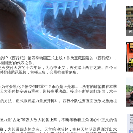
方
开
神
2
赛
造的
IP
《西行纪》第四季动画
正式上线！作为宝藏国漫的《西行纪》，
核国漫”的代表之作。
2
之火交付天宫的十六年后
，
为心中正义，再次踏上西行之旅。自今日
时登陆腾讯视频，首播三集，会员抢先看两集。
解
天为何会黑化？悟空何时重生？杀心是正是邪
......
所有的铺垫将在本季
天大圣孙悟空破石重生，迎接多重决战。接连不断的武打场面，水平
魂的方法，正式跟
邪恶力量展开搏斗。
西行小队也要直面强敌龙族始祖
眼
最强力量“古龙”等强大敌人轮番上阵，不断考验着主角团心中正义的信
藏，为其带回永恒之火。天宫暗魂渐起，帝释天的阴谋逐渐浮出水