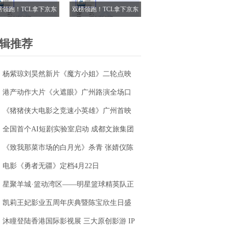
榜领跑！TCL拿下京东
双榜领跑！TCL拿下京东
18电视成交榜TOP1，
618电视成交榜TOP1，
7M Pro登顶抖音单品榜
T7M Pro登顶抖音单品榜
辑推荐
杨紫琼刘昊然新片《魔方小姐》二轮点映
高燃开启 打破年龄偏见重塑无限可能
港产动作大片《火遮眼》广州路演全场口
碑爆棚
《猪猪侠大电影之竞速小英雄》广州首映
获赞“又燃又暖” 引爆五一期待
全国首个AI短剧实验室启动 成都文旅集团
全面抢滩数字文创新高地
《致我那菜市场的白月光》杀青 张婧仪陈
靖可心向野互成光
电影《勇者无疆》定档4月22日
星聚羊城·篮动湾区——明星篮球精英队正
式成立
凯莉王妃影业五周年庆典暨陈宝欣生日盛
典圆满落幕
沐瞳登陆香港国际影视展 三大原创影游 IP