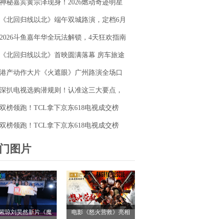
神秘嘉宾黄宗泽现身！2026燃动奇迹明星
毯同台释硬核动作大片
篮球赛点燃“全民迎省运”热潮
《北回归线以北》端午双城路演，定档6月
26日奔赴山海
2026斗鱼嘉年华全玩法解锁，4天狂欢指南
请收好
《北回归线以北》首映圆满落幕 房车旅途
解锁人生百态
港产动作大片《火遮眼》广州路演全场口
碑爆棚
深扒电视选购潜规则！认准这三大要点，
再也不被坑
双榜领跑！TCL拿下京东618电视成交榜
TOP1，T7M Pro登顶抖音单品榜
双榜领跑！TCL拿下京东618电视成交榜
TOP1，T7M Pro登顶抖音单品榜
门图片
紫琼刘昊然新片《魔
电影《怒火营救》亮相