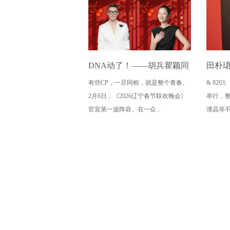
DNA动了！——胡兵瞿颖同
田朴
有些CP，一旦同框，就是整个青春。
& 82
框《2026辽宁春晚》
这状
2月6日，《2026辽宁春节联欢晚会》
举行，
官宣第一波阵容。在一众...
谭晶等不