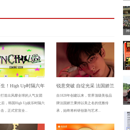
方
开
神
2
赛
2
解
生！High Up时隔六年
锐意突破 自绽光采 法国娇兰
0年打造出风靡全球的人气女团
自1828年创建以来，世界顶级美妆品
牌 新女团UNCHILD
携手新晋彩妆代言人宋威龙
之后，韩国High Up娱乐时隔六
牌法国娇兰秉持以美之名的优雅传
逆新概念"4.21震撼出
致献新春臻礼
眼
击，正式官宣全...
承，始终将科研创新与艺术...