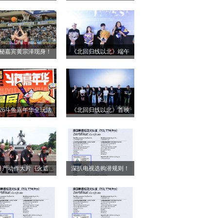
小姐》二轮点映高燃
第28届上海国际电影
启 打破年龄偏见重塑
节！导演王清亭、功夫
无限可能
女星母其弥雅红毯同台
秘嘉宾黄宗泽现身！
《北回归线以北》端午
释硬核动作大片
026燃动奇迹明星篮球
双城路演，定档6月26日
点燃“全民迎省运”热潮
奔赴山海
026斗鱼嘉年华全玩法
《北回归线以北》首映
锁，4天狂欢指南请收
圆满落幕 房车旅途解锁
好
人生百态
港产动作大片《火遮
深扒电视选购潜规则！
》广州路演全场口碑
认准这三大要点，再也
爆棚
不被坑