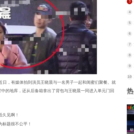
3
4
5
6
7
8
9
10
日，有媒体拍到演员王晓晨与一名男子一起和闺蜜们聚餐。就
热
家中的地库，还从后备箱拿出了背包与王晓晨一同进入单元门回
活久见啊！
为标题很不公平！
杨