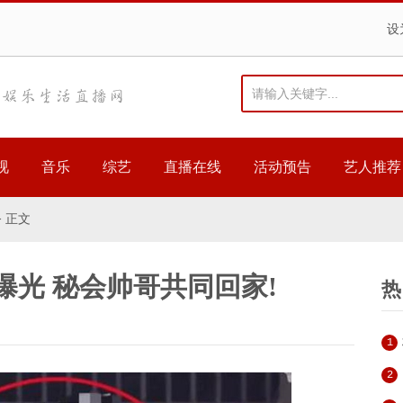
设
视
音乐
综艺
直播在线
活动预告
艺人推荐
> 正文
曝光 秘会帅哥共同回家!
热
1
2