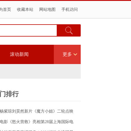
为首页
收藏本站
网站地图
手机访问
滚动新闻
更多
门排行
杨紫琼刘昊然新片《魔方小姐》二轮点映
高燃开启 打破年龄偏见重塑无限可能
电影《怒火营救》亮相第28届上海国际电
影节！导演王清亭、功夫女星母其弥雅红