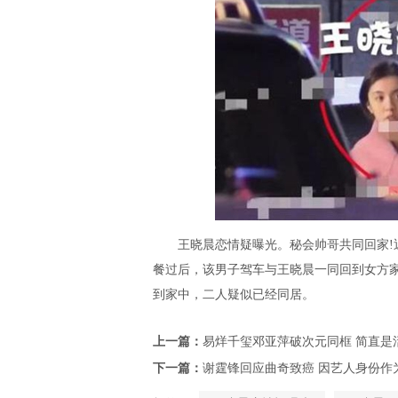
王晓晨恋情疑曝光。秘会帅哥共同回家!近
餐过后，该男子驾车与王晓晨一同回到女方
到家中，二人疑似已经同居。
上一篇：
易烊千玺邓亚萍破次元同框 简直是
下一篇：
谢霆锋回应曲奇致癌 因艺人身份作