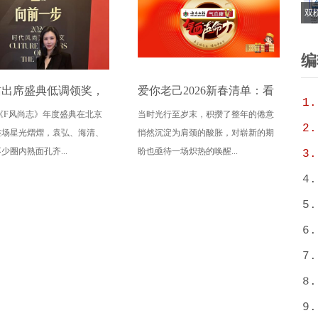
双
6
T
编
珺出席盛典低调领奖，
爱你老己2026新春清单：看
1.
03;《F风尚志》年度盛典在北京
当时光行至岁末，积攒了整年的倦意
态要打满分
潘帅狂爱演唱会，唱响气血
2.
整场星光熠熠，袁弘、海清、
悄然沉淀为肩颈的酸胀，对崭新的期
声命力
少圈内熟面孔齐...
盼也亟待一场炽热的唤醒...
3.
4.
5.
6.
7.
8.
9.