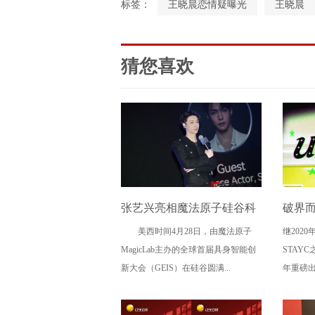
标签：
王晓晨恋情疑曝光
王晓晨
猜您喜欢
张艺兴亮相魔法原子硅谷科
破界而
美西时间4月28日，由魔法原子
继202
技盛会 助力中国科技与文化
再出王
MagicLab主办的全球首届具身智能创
STAYC
走向全球舞台
携"叛
新大会（GEIS）在硅谷圆满...
年重磅出
道