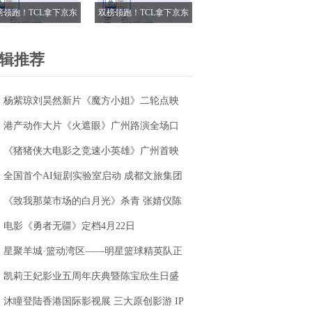
榜领跑！TCL拿下京东
双榜领跑！TCL拿下京东
18电视成交榜TOP1，
618电视成交榜TOP1，
7M Pro登顶抖音单品榜
T7M Pro登顶抖音单品榜
辑推荐
杨紫琼刘昊然新片《魔方小姐》二轮点映
高燃开启 打破年龄偏见重塑无限可能
港产动作大片《火遮眼》广州路演全场口
碑爆棚
《猪猪侠大电影之竞速小英雄》广州首映
获赞“又燃又暖” 引爆五一期待
全国首个AI短剧实验室启动 成都文旅集团
全面抢滩数字文创新高地
《致我那菜市场的白月光》杀青 张婧仪陈
靖可心向野互成光
电影《勇者无疆》定档4月22日
星聚羊城·篮动湾区——明星篮球精英队正
式成立
凯莉王妃影业五周年庆典暨陈宝欣生日盛
典圆满落幕
沐瞳登陆香港国际影视展 三大原创影游 IP