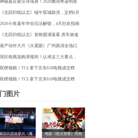
神秘嘉宾黄宗泽现身！2026燃动奇迹明星
毯同台释硬核动作大片
篮球赛点燃“全民迎省运”热潮
《北回归线以北》端午双城路演，定档6月
26日奔赴山海
2026斗鱼嘉年华全玩法解锁，4天狂欢指南
请收好
《北回归线以北》首映圆满落幕 房车旅途
解锁人生百态
港产动作大片《火遮眼》广州路演全场口
碑爆棚
深扒电视选购潜规则！认准这三大要点，
再也不被坑
双榜领跑！TCL拿下京东618电视成交榜
TOP1，T7M Pro登顶抖音单品榜
双榜领跑！TCL拿下京东618电视成交榜
TOP1，T7M Pro登顶抖音单品榜
门图片
紫琼刘昊然新片《魔
电影《怒火营救》亮相