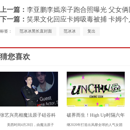
上一篇：
李亚鹏李嫣亲子跑合照曝光 父女
下一篇：
笑果文化回应卡姆吸毒被捕 卡姆个
标签：
范冰冰黑长直封面
范冰冰
复出
猜您喜欢
张艺兴亮相魔法原子硅谷科
破界而生！High Up时隔六年
美西时间4月28日，由魔法原子
继2020年打造出风靡全球的人气女团
技盛会 助力中国科技与文化
再出王牌 新女团UNCHILD