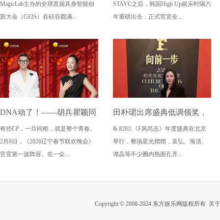
MagicLab主办的全球首届具身智能创
STAYC之后，韩国High Up娱乐时隔六
走向全球舞台
携"叛逆新概念"4.21震撼出
新大会（GEIS）在硅谷圆满...
年重磅出击，正式官宣全...
道
DNA动了！——胡兵瞿颖同
田朴珺出席盛典低调领奖，
有些CP，一旦同框，就是整个青春。
& 8203;《F风尚志》年度盛典在北京
框《2026辽宁春晚》
这状态要打满分
2月6日，《2026辽宁春节联欢晚会》
举行，整场星光熠熠，袁弘、海清、
官宣第一波阵容。在一众...
谭晶等不少圈内熟面孔齐...
Copyright © 2008-2024 东方娱乐网版权所有
关