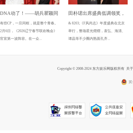
DNA动了！——胡兵瞿颖同
田朴珺出席盛典低调领奖，
有些CP，一旦同框，就是整个青春。
& 8203;《F风尚志》年度盛典在北京
框《2026辽宁春晚》
这状态要打满分
2月6日，《2026辽宁春节联欢晚会》
举行，整场星光熠熠，袁弘、海清、
官宣第一波阵容。在一众...
谭晶等不少圈内熟面孔齐...
Copyright © 2008-2024 东方娱乐网版权所有
关
冀