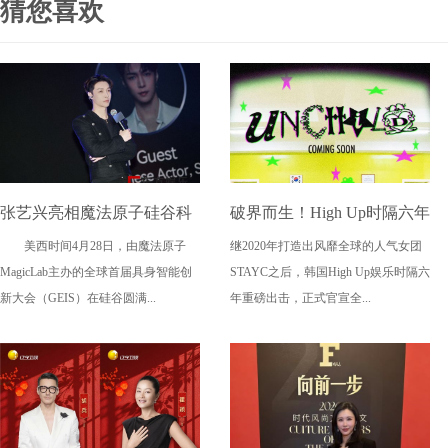
猜您喜欢
张艺兴亮相魔法原子硅谷科
破界而生！High Up时隔六年
美西时间4月28日，由魔法原子
继2020年打造出风靡全球的人气女团
技盛会 助力中国科技与文化
再出王牌 新女团UNCHILD
MagicLab主办的全球首届具身智能创
STAYC之后，韩国High Up娱乐时隔六
走向全球舞台
携"叛逆新概念"4.21震撼出
新大会（GEIS）在硅谷圆满...
年重磅出击，正式官宣全...
道