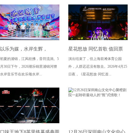
以乐为媒，水岸生辉，
星花怒放 同忆首歌 值回票
初夏的浦锦，江风轻拂，音符流淌。5
演出结束了，但上海前滩体育公园
2026“潮乐锦里” 浦锦河狸水
价！万人齐唱，全场泪目，
月30日下午，2026潮乐锦里浦锦河狸
外，人群迟迟没有散去。2026年4月25
岸音乐节盛大开幕
这才是超级现场！
水岸音乐节在欢乐颂水岸...
日夜，《星花怒放·同忆首...
口味王地下8英里终幕盛典圆
12月26日深圳南山文化中心