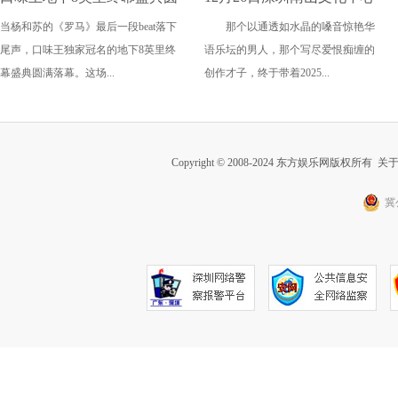
当杨和苏的《罗马》最后一段beat落下
那个以通透如水晶的嗓音惊艳华
满收官，万人见证中文说唱
聚橙剧院一起聆听最动人
尾声，口味王独家冠名的地下8英里终
语乐坛的男人，那个写尽爱恨痴缠的
历史时刻
的“熊”式情歌！
幕盛典圆满落幕。这场...
创作才子，终于带着2025...
Copyright © 2008-2024 东方娱乐网版权所有
关
冀