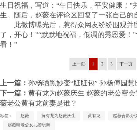
生日祝福，写道：“生日快乐，平安健康！”
生。随后，赵薇在评论区回复了一张自己的
此微博曝光后，惹得众网友纷纷围观并留
了，开心！”“默默地祝福，低调的秀恩爱！”
看！”
上一页
1
2
3
下一页
上一篇：
孙杨晒黑妙变“脏脏包” 孙杨傅园
下一篇：
黄有龙为赵薇庆生 赵薇的老公密会
薇老公黄有龙前妻是谁？
标签：
赵薇
黄有龙为赵薇庆生
黄有龙
赵薇合影孙
赵薇晒老公女儿游玩照