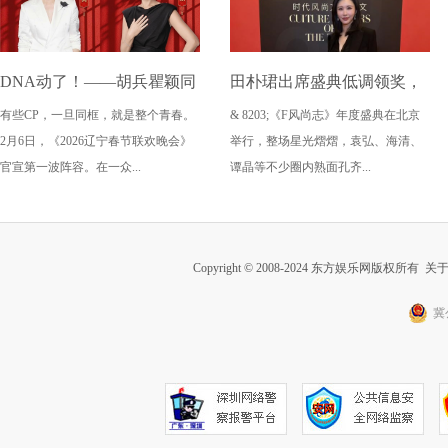
DNA动了！——胡兵瞿颖同
田朴珺出席盛典低调领奖，
有些CP，一旦同框，就是整个青春。
& 8203;《F风尚志》年度盛典在北京
框《2026辽宁春晚》
这状态要打满分
2月6日，《2026辽宁春节联欢晚会》
举行，整场星光熠熠，袁弘、海清、
官宣第一波阵容。在一众...
谭晶等不少圈内熟面孔齐...
Copyright © 2008-2024 东方娱乐网版权所有
关
冀