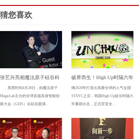
猜您喜欢
张艺兴亮相魔法原子硅谷科
破界而生！High Up时隔六年
美西时间4月28日，由魔法原子
继2020年打造出风靡全球的人气女团
技盛会 助力中国科技与文化
再出王牌 新女团UNCHILD
MagicLab主办的全球首届具身智能创
STAYC之后，韩国High Up娱乐时隔六
走向全球舞台
携"叛逆新概念"4.21震撼出
新大会（GEIS）在硅谷圆满...
年重磅出击，正式官宣全...
道