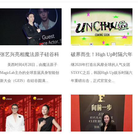
张艺兴亮相魔法原子硅谷科
破界而生！High Up时隔六年
美西时间4月28日，由魔法原子
继2020年打造出风靡全球的人气女团
技盛会 助力中国科技与文化
再出王牌 新女团UNCHILD
MagicLab主办的全球首届具身智能创
STAYC之后，韩国High Up娱乐时隔六
走向全球舞台
携"叛逆新概念"4.21震撼出
新大会（GEIS）在硅谷圆满...
年重磅出击，正式官宣全...
道