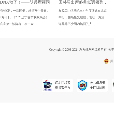
DNA动了！——胡兵瞿颖同
田朴珺出席盛典低调领奖，
有些CP，一旦同框，就是整个青春。
& 8203;《F风尚志》年度盛典在北京
框《2026辽宁春晚》
这状态要打满分
2月6日，《2026辽宁春节联欢晚会》
举行，整场星光熠熠，袁弘、海清、
官宣第一波阵容。在一众...
谭晶等不少圈内熟面孔齐...
Copyright © 2008-2024 东方娱乐网版权所有
关
冀