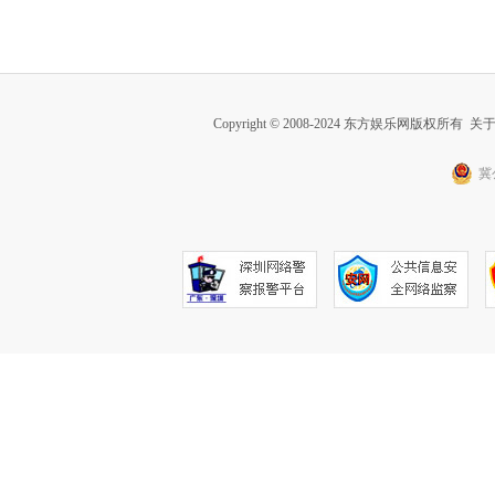
Copyright © 2008-2024 东方娱乐网版权所有
关
冀