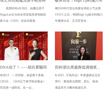
张艺兴亮相魔法原子硅谷科
破界而生！High Up时隔六年
美西时间4月28日，由魔法原子
继2020年打造出风靡全球的人气女团
技盛会 助力中国科技与文化
再出王牌 新女团UNCHILD
MagicLab主办的全球首届具身智能创
STAYC之后，韩国High Up娱乐时隔六
走向全球舞台
携"叛逆新概念"4.21震撼出
新大会（GEIS）在硅谷圆满...
年重磅出击，正式官宣全...
道
DNA动了！——胡兵瞿颖同
田朴珺出席盛典低调领奖，
有些CP，一旦同框，就是整个青春。
& 8203;《F风尚志》年度盛典在北京
框《2026辽宁春晚》
这状态要打满分
2月6日，《2026辽宁春节联欢晚会》
举行，整场星光熠熠，袁弘、海清、
官宣第一波阵容。在一众...
谭晶等不少圈内熟面孔齐...